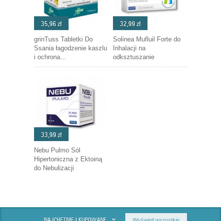
35,96 zł
32,99 zł
grinTuss Tabletki Do
Solinea Mufluil Forte do
Ssania łagodzenie kaszlu
Inhalacji na
i ochrona...
odksztuszanie
33,99 zł
Nebu Pulmo Sól
Hipertoniczna z Ektoiną
do Nebulizacji
NAJCHĘTNIEJ KUPOWANE
Wyświetl wszystkie