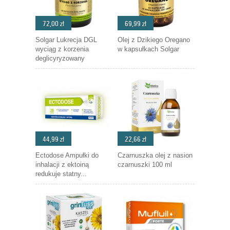
72,00 zł
69,99 zł
Solgar Lukrecja DGL
Olej z Dzikiego Oregano
wyciąg z korzenia
w kapsułkach Solgar
deglicyryzowany
44,99 zł
22,66 zł
Ectodose Ampułki do
Czarnuszka olej z nasion
inhalacji z ektoiną
czarnuszki 100 ml
redukuje statny...