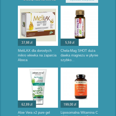
37,98 zł
5,59 zł
MeliLAX dla dorosłych
Chela-Mag SHOT duża
mikro wlewka na zaparcia
dawka magnezu w płynie
Aboca
szybko...
62,89 zł
199,00 zł
Aloe Vera x2 pure gel
Liposomalna Witamina C