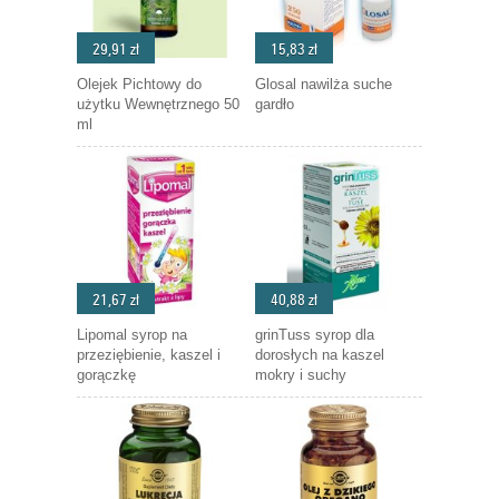
29,91 zł
15,83 zł
Olejek Pichtowy do
Glosal nawilża suche
użytku Wewnętrznego 50
gardło
ml
21,67 zł
40,88 zł
Lipomal syrop na
grinTuss syrop dla
przeziębienie, kaszel i
dorosłych na kaszel
gorączkę
mokry i suchy