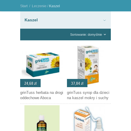
Start
/
Leczenie
/
Kaszel
"
Kaszel
Sortowanie: domyślnie
24,68 zł
37,84 zł
grinTuss herbata na drogi
grinTuss syrop dla dzieci
oddechowe Aboca
na kaszel mokry i suchy