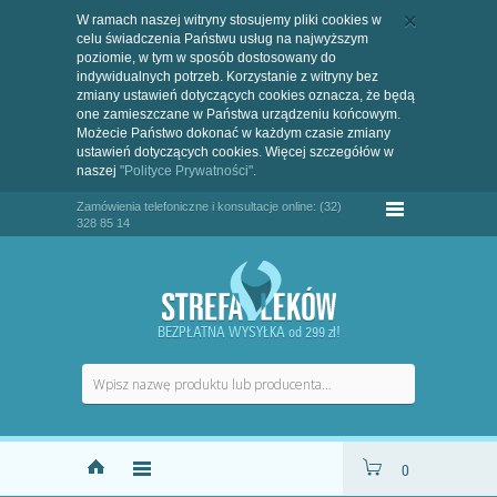
W ramach naszej witryny stosujemy pliki cookies w
celu świadczenia Państwu usług na najwyższym
poziomie, w tym w sposób dostosowany do
indywidualnych potrzeb. Korzystanie z witryny bez
zmiany ustawień dotyczących cookies oznacza, że będą
one zamieszczane w Państwa urządzeniu końcowym.
Możecie Państwo dokonać w każdym czasie zmiany
ustawień dotyczących cookies. Więcej szczegółów w
naszej
"Polityce Prywatności"
.
Zamówienia telefoniczne i konsultacje online: (32)
328 85 14
BEZPŁATNA WYSYŁKA od 299 zł!
0