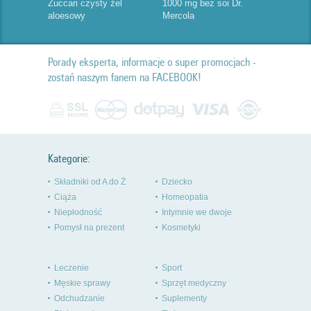
Zuccari czysty żel
1000 mg bez soi Dr.
aloesowy
Mercola
Porady eksperta, informacje o super promocjach -
zostań naszym fanem na FACEBOOK!
Kategorie:
Składniki od A do Ż
Dziecko
Ciąża
Homeopatia
Niepłodność
Intymnie we dwoje
Pomysł na prezent
Kosmetyki
Leczenie
Sport
Męskie sprawy
Sprzęt medyczny
Odchudzanie
Suplementy