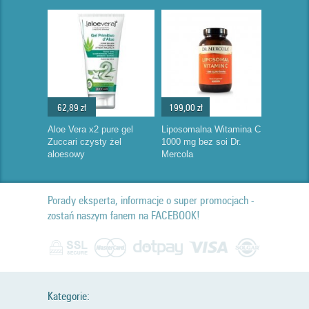
62,89 zł
199,00 zł
Aloe Vera x2 pure gel
Liposomalna Witamina C
Zuccari czysty żel
1000 mg bez soi Dr.
aloesowy
Mercola
Porady eksperta, informacje o super promocjach -
zostań naszym fanem na FACEBOOK!
Kategorie: