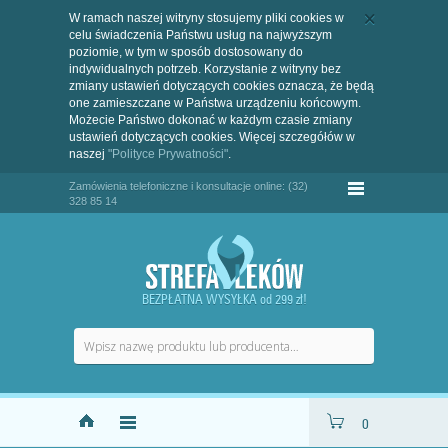
W ramach naszej witryny stosujemy pliki cookies w
celu świadczenia Państwu usług na najwyższym
poziomie, w tym w sposób dostosowany do
indywidualnych potrzeb. Korzystanie z witryny bez
zmiany ustawień dotyczących cookies oznacza, że będą
one zamieszczane w Państwa urządzeniu końcowym.
Możecie Państwo dokonać w każdym czasie zmiany
ustawień dotyczących cookies. Więcej szczegółów w
naszej
"Polityce Prywatności"
.
Zamówienia telefoniczne i konsultacje online: (32)
328 85 14
BEZPŁATNA WYSYŁKA od 299 zł!
0