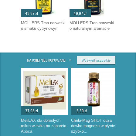
49,97 zł
49,97 zł
MOLLERS Tran norweski
MOLLERS Tran norweski
o smaku cytrynowym
o naturalnym aromacie
NAJCHĘTNIEJ KUPOWANE
Wyświetl wszystkie
37,98 zł
5,59 zł
MeliLAX dla dorosłych
Chela-Mag SHOT duża
mikro wlewka na zaparcia
dawka magnezu w płynie
Aboca
szybko...