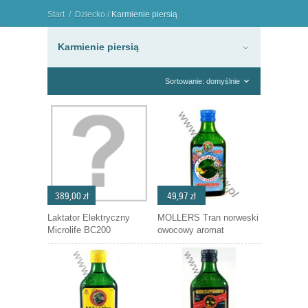
Start
/
Dziecko
/
Karmienie piersią
"
Karmienie piersią
Sortowanie: domyślnie
389,00 zł
49,97 zł
Laktator Elektryczny
MOLLERS Tran norweski
Microlife BC200
owocowy aromat