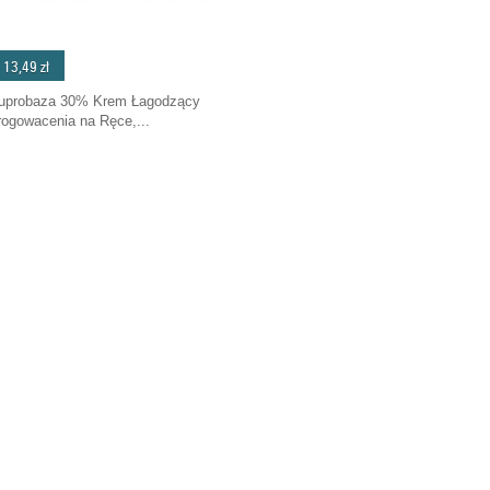
13,49 zł
uprobaza 30% Krem Łagodzący
rogowacenia na Ręce,...