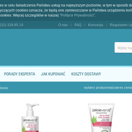
kies w celu świadczenia Państwu usług na najwyższym poziomie, w tym w sposób 
dotyczących cookies oznacza, że będą one zamieszczane w Państwa urządzeniu 
cookies. Więcej szczegółów w naszej
"Polityce Prywatności"
.
 (32) 328 85 14
O nas
FAQ
Koncesja
Regulamin i p
PORADY EKSPERTA
JAK KUPOWAĆ
KOSZTY DOSTAWY
wybierz producenta/zakres cen
łonie