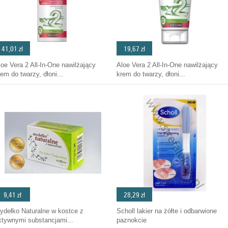
41,01 zł
19,67 zł
loe Vera 2 All-In-One nawilżający
Aloe Vera 2 All-In-One nawilżający
rem do twarzy, dłoni...
krem do twarzy, dłoni...
9,41 zł
28,29 zł
ydełko Naturalne w kostce z
Scholl lakier na żółte i odbarwione
ktywnymi substancjami...
paznokcie