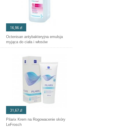
16,96 zł
Octenisan antybakteryjna emulsja
myjąca do ciała i włosów
31,67 zł
Pilarix Krem na Rogowacenie skóry
LeFrosch