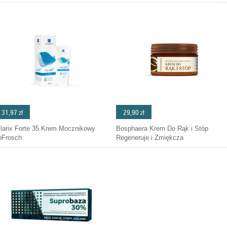
31,97 zł
29,90 zł
ilarix Forte 35 Krem Mocznikowy
Bosphaera Krem Do Rąk i Stóp
eFrosch
Regeneruje i Zmiękcza