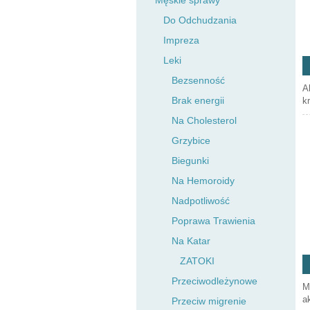
Męskie sprawy
Do Odchudzania
Impreza
Leki
Bezsenność
A
Brak energii
k
Na Cholesterol
Grzybice
Biegunki
Na Hemoroidy
Nadpotliwość
Poprawa Trawienia
Na Katar
ZATOKI
Przeciwodleżynowe
M
a
Przeciw migrenie