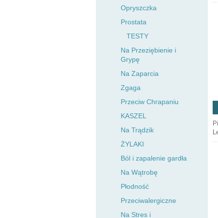
Opryszczka
Prostata
TESTY
Na Przeziębienie i
Grypę
Na Zaparcia
Zgaga
Przeciw Chrapaniu
KASZEL
P
Na Trądzik
L
ŻYLAKI
Ból i zapalenie gardła
Na Wątrobę
Płodność
Przeciwalergiczne
Na Stres i