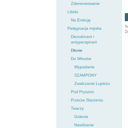
Zdenerwowanie
Libido
Na Erekcję
S
Pielęgnacja męska
Z
Dezodorant i
antyperspirant
Dłonie
Do Włosów
Wypadanie
SZAMPONY
Zwalczanie Łupieżu
Pod Prysznic
Przeciw Starzeniu
Twarzy
Golenie
Nawilżanie