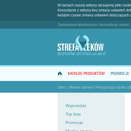
W ramach naszej witryny stosujemy pliki coo
Korzystanie z witryny bez zmiany ustawień 
każdym czasie zmiany ustawień dotyczących 
Zamówienia telefoniczne i konsultacje online:
BEZPŁATNA WYSYŁKA od 299 zł!
KATALOG PRODUKTÓW
PROMOCJE
Start
/
Męskie sprawy
/
Pielęgnacja męska
/
D
"
Wyprzedaż
Top lista
Promocje