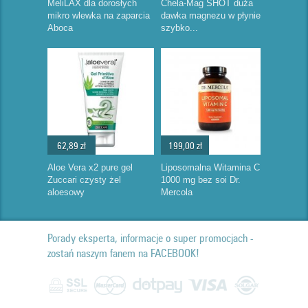
MeliLAX dla dorosłych
Chela-Mag SHOT duża
mikro wlewka na zaparcia
dawka magnezu w płynie
Aboca
szybko...
62,89 zł
199,00 zł
Aloe Vera x2 pure gel
Liposomalna Witamina C
Zuccari czysty żel
1000 mg bez soi Dr.
aloesowy
Mercola
Porady eksperta, informacje o super promocjach -
zostań naszym fanem na FACEBOOK!