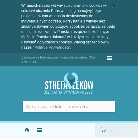
W ramach naszej witryny stosujemy pliki cookies w
celu świadczenia Państwu usług na najwyższym
poziomie, w tym w sposób dostosowany do
indywidualnych potrzeb. Korzystanie z witryny bez
zmiany ustawień dotyczących cookies oznacza, że będą
one zamieszczane w Państwa urządzeniu końcowym.
Możecie Państwo dokonać w każdym czasie zmiany
ustawień dotyczących cookies. Więcej szczegółów w
naszej
"Polityce Prywatności"
.
Zamówienia telefoniczne i konsultacje online: (32)
328 85 14
BEZPŁATNA WYSYŁKA od 299 zł!
0