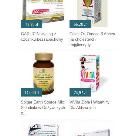
19,90 zł
55,20 zł
GARLICIN wyciąg z
ColestOil Omega 3 Aboca
czosnku bezzapachowy
na cholesterol i
trójglicerydy
142,00 zł
24,97 zł
Solgar Earth Source Mix
ViVita Zioła i Witaminy
Składników Odżywczych
Dla Aktywnych
z...