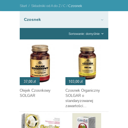
Start
/
Składniki od A do Ż
/
C
/
Czosnek
"
Czosnek
Sortowanie: domyślnie
37,00 zł
103,00 zł
Olejek Czosnkowy
Czosnek Organiczny
SOLGAR
SOLGAR o
standaryzowanej
zawartości...