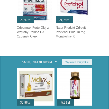
29,97 zł
24,79 zł
Odpormax Forte Olej z
Natur Produkt Zdrovit
Wątroby Rekina D3
Profichol Plus 10 mg
Czosnek Cynk
Monakoliny K
NAJCHĘTNIEJ KUPOWANE
Wyświetl wszystkie
37,98 zł
5,59 zł