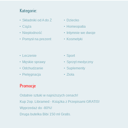
Kategorie:
Składniki od A do Ż
Dziecko
Ciąża
Homeopatia
Niepłodność
Intymnie we dwoje
Pomysł na prezent
Kosmetyki
Leczenie
Sport
Męskie sprawy
Sprzęt medyczny
Odchudzanie
Suplementy
Pielęgnacja
Zioła
Promocje
Ostatnie sztuki w najniższych cenach!
Kup 2op. Libramed - Książka z Przepisami GRATIS!
Wyprzedaż do -80%!
Druga butelka Bibi 150 ml Gratis.