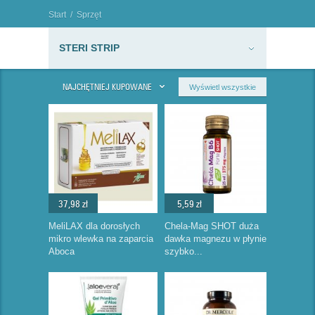
Start
/
Sprzęt
medyczny
/
Opatrunki
/
Plastry
/
Inne
/
STERI STRIP
"
STERI STRIP
NAJCHĘTNIEJ KUPOWANE
Wyświetl wszystkie
37,98 zł
5,59 zł
MeliLAX dla dorosłych
Chela-Mag SHOT duża
mikro wlewka na zaparcia
dawka magnezu w płynie
Aboca
szybko...