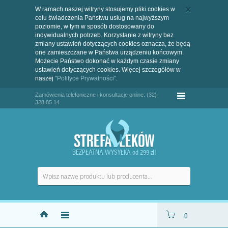
W ramach naszej witryny stosujemy pliki cookies w
celu świadczenia Państwu usług na najwyższym
poziomie, w tym w sposób dostosowany do
indywidualnych potrzeb. Korzystanie z witryny bez
zmiany ustawień dotyczących cookies oznacza, że będą
one zamieszczane w Państwa urządzeniu końcowym.
Możecie Państwo dokonać w każdym czasie zmiany
ustawień dotyczących cookies. Więcej szczegółów w
naszej
"Polityce Prywatności"
.
Zamówienia telefoniczne i konsultacje online: (32)
328 85 14
BEZPŁATNA WYSYŁKA od 299 zł!
0