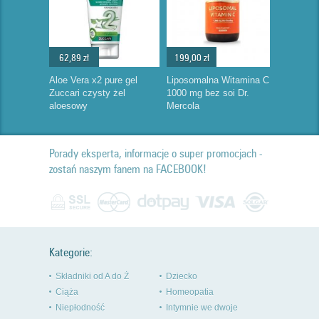
62,89 zł
199,00 zł
Aloe Vera x2 pure gel
Liposomalna Witamina C
Zuccari czysty żel
1000 mg bez soi Dr.
aloesowy
Mercola
Porady eksperta, informacje o super promocjach -
zostań naszym fanem na FACEBOOK!
Kategorie:
Składniki od A do Ż
Dziecko
Ciąża
Homeopatia
Niepłodność
Intymnie we dwoje