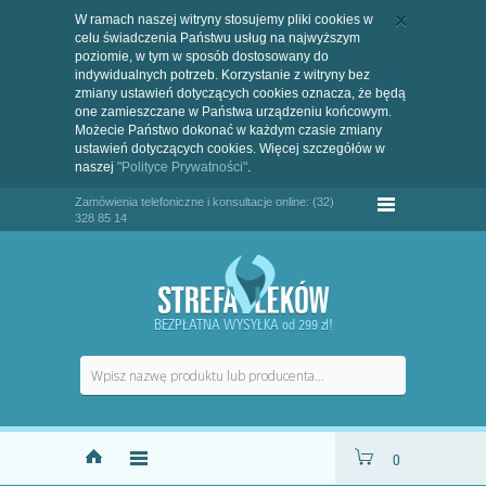
W ramach naszej witryny stosujemy pliki cookies w
celu świadczenia Państwu usług na najwyższym
poziomie, w tym w sposób dostosowany do
indywidualnych potrzeb. Korzystanie z witryny bez
zmiany ustawień dotyczących cookies oznacza, że będą
one zamieszczane w Państwa urządzeniu końcowym.
Możecie Państwo dokonać w każdym czasie zmiany
ustawień dotyczących cookies. Więcej szczegółów w
naszej
"Polityce Prywatności"
.
Zamówienia telefoniczne i konsultacje online: (32)
328 85 14
BEZPŁATNA WYSYŁKA od 299 zł!
0