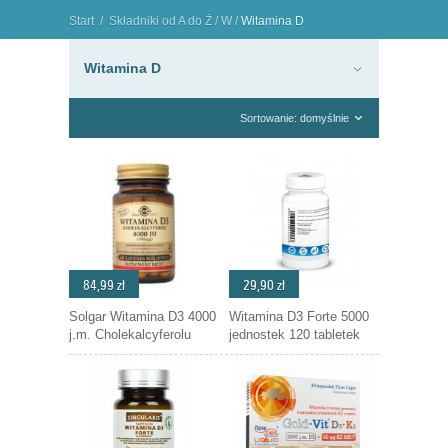
Start
/
Składniki od A do Ż
/
W
/
Witamina D
"
Witamina D
Sortowanie: domyślnie
84,99 zł
29,90 zł
Solgar Witamina D3 4000
Witamina D3 Forte 5000
j.m. Cholekalcyferolu
jednostek 120 tabletek