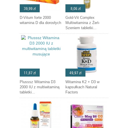
39,99 zł
8,06 zł
D-Vitum forte 2000
Gold-Vit Complex
witamina D dla dorosłych
Multiwitamina z Żeń-
Szeniem tabletki...
11,87 zł
49,97 zł
Plusssz Witamina D3
Witamina K2 + D3 w
2000 IU z multiwitaminą
kapsułkach Natural
tabletki...
Factors