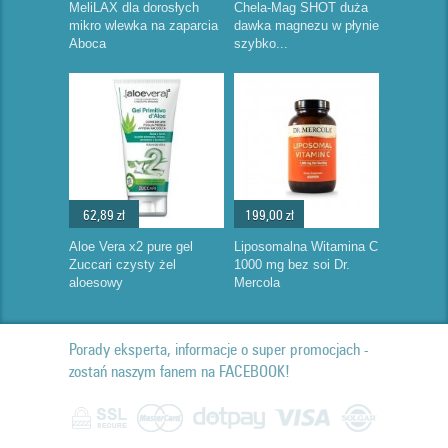
MeliLAX dla dorosłych
Chela-Mag SHOT duża
mikro wlewka na zaparcia
dawka magnezu w płynie
Aboca
szybko...
62,89 zł
199,00 zł
Aloe Vera x2 pure gel
Liposomalna Witamina C
Zuccari czysty żel
1000 mg bez soi Dr.
aloesowy
Mercola
Porady eksperta, informacje o super promocjach -
zostań naszym fanem na FACEBOOK!