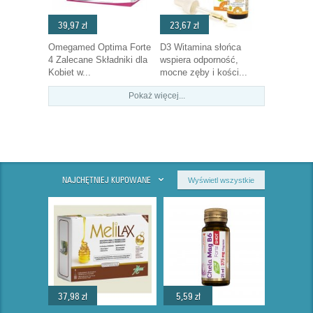
39,97 zł
23,67 zł
Omegamed Optima Forte
D3 Witamina słońca
4 Zalecane Składniki dla
wspiera odporność,
Kobiet w...
mocne zęby i kości...
Pokaż więcej...
NAJCHĘTNIEJ KUPOWANE
Wyświetl wszystkie
37,98 zł
5,59 zł