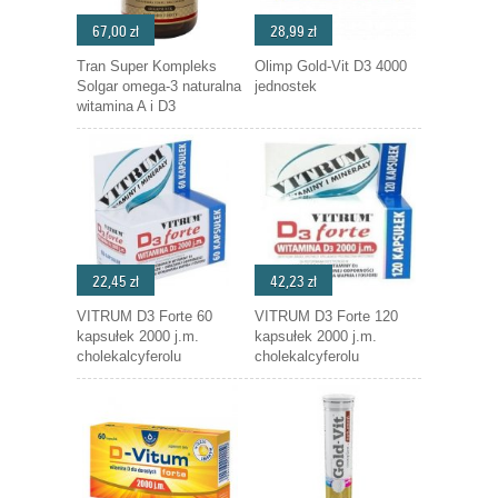
67,00 zł
28,99 zł
Tran Super Kompleks
Olimp Gold-Vit D3 4000
Solgar omega-3 naturalna
jednostek
witamina A i D3
22,45 zł
42,23 zł
VITRUM D3 Forte 60
VITRUM D3 Forte 120
kapsułek 2000 j.m.
kapsułek 2000 j.m.
cholekalcyferolu
cholekalcyferolu