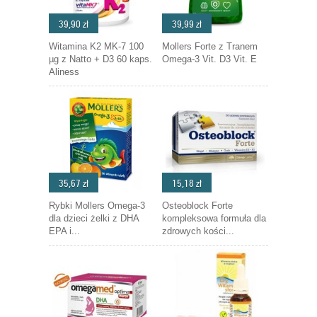
39,90 zł
39,99 zł
Witamina K2 MK-7 100
Mollers Forte z Tranem
µg z Natto + D3 60 kaps.
Omega-3 Vit. D3 Vit. E
Aliness
35,67 zł
15,18 zł
Rybki Mollers Omega-3
Osteoblock Forte
dla dzieci żelki z DHA
kompleksowa formuła dla
EPA i...
zdrowych kości...