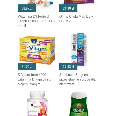
38,97 zł
21,99 zł
Witamina D3 Forte dr.
Olimp Chela-Mag B6 +
Jacob's 2000 j. Vit. D3 w
D3 i K2
kropli
21,99 zł
37,98 zł
D-Vitum forte 4000
Sambucol Baby na
witamina D kapsułki z
przeziębienie i grypę dla
olejem lnianym
niemowląt...