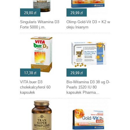
29,80 zł
29,99 zł
Singularis Witamina D3
Olimp Gold-Vit D3 + K2 w
Forte 5000 j.m.
oleju lnianym
17,38 zł
29,99 zł
VITA buer D3
Bio-Witamina D3 38 ug D-
cholekalcyferol 60
Pearls 1520 IU 80
kapsułek
kapsułek Pharma...