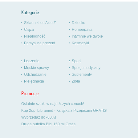
Kategorie:
Składniki od A do Ż
Dziecko
Ciąża
Homeopatia
Niepłodność
Intymnie we dwoje
Pomysł na prezent
Kosmetyki
Leczenie
Sport
Męskie sprawy
Sprzęt medyczny
Odchudzanie
Suplementy
Pielęgnacja
Zioła
Promocje
Ostatnie sztuki w najniższych cenach!
Kup 2op. Libramed - Książka z Przepisami GRATIS!
Wyprzedaż do -80%!
Druga butelka Bibi 150 ml Gratis.