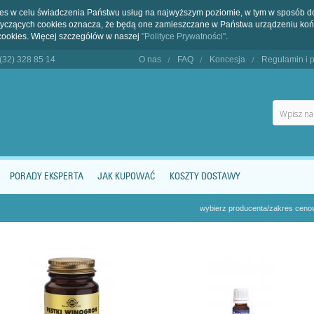
kies w celu świadczenia Państwu usług na najwyższym poziomie, w tym w sposób 
dotyczących cookies oznacza, że będą one zamieszczane w Państwa urządzeniu 
cookies. Więcej szczegółów w naszej
"Polityce Prywatności"
.
 (32) 328 85 14
O nas
FAQ
Koncesja
Regulamin i p
PORADY EKSPERTA
JAK KUPOWAĆ
KOSZTY DOSTAWY
wybierz producenta/zakres cen