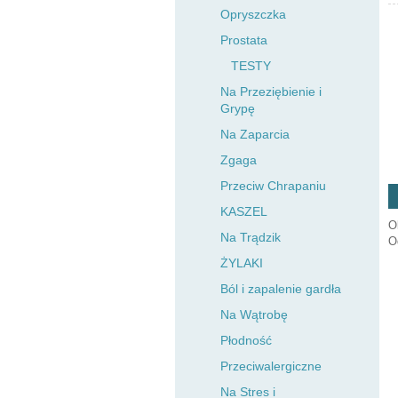
Opryszczka
Prostata
TESTY
Na Przeziębienie i
Grypę
Na Zaparcia
Zgaga
Przeciw Chrapaniu
KASZEL
O
Na Trądzik
O
ŻYLAKI
Ból i zapalenie gardła
Na Wątrobę
Płodność
Przeciwalergiczne
Na Stres i