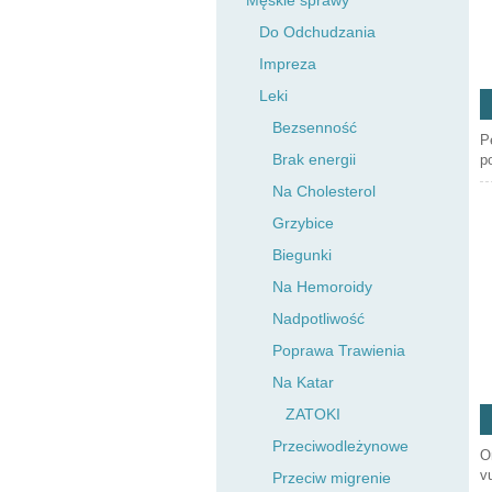
Męskie sprawy
Do Odchudzania
Impreza
Leki
Bezsenność
P
Brak energii
p
Na Cholesterol
Grzybice
Biegunki
Na Hemoroidy
Nadpotliwość
Poprawa Trawienia
Na Katar
ZATOKI
Przeciwodleżynowe
O
v
Przeciw migrenie