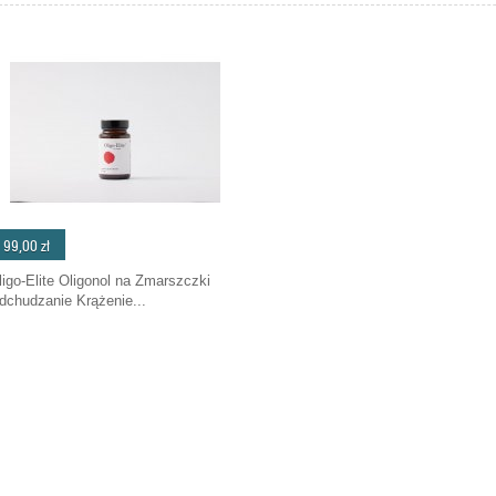
99,00 zł
ligo-Elite Oligonol na Zmarszczki
dchudzanie Krążenie...