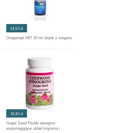
54,53 zł
Oregasept H97 30 ml olejek z oregano
36,97 zł
Grape Seed Pestki winogron
wspomagające układ krążenia i...