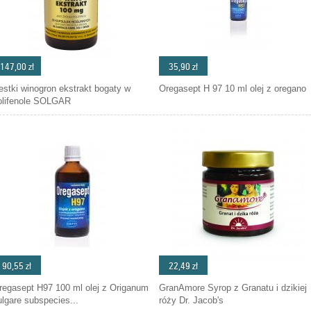
147,00 zł
35,90 zł
estki winogron ekstrakt bogaty w
Oregasept H 97 10 ml olej z oregano
olifenole SOLGAR
90,55 zł
22,49 zł
regasept H97 100 ml olej z Origanum
GranAmore Syrop z Granatu i dzikiej
ulgare subspecies...
róży Dr. Jacob's