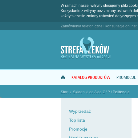
W ramach naszej witryny stosujemy pliki coo
Korzystanie z witryny bez zmiany ustawień 
każdym czasie zmiany ustawień dotyczących 
Zamówienia telefoniczne i konsultacje online:
BEZPŁATNA WYSYŁKA od 299 zł!
KATALOG PRODUKTÓW
PROMOCJE
Start
/
Składniki od A do Ż
/
P
/
Polifenole
"
Wyprzedaż
Top lista
Promocje