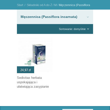
Start
/
Składniki od A do Ż
/
M
/
Męczennica (Passiflora
incarnata)
"
Męczennica (Passiflora incarnata)
Sortowanie: domyślnie
24,97 zł
Sedivitax herbata
uspokajająca i
ułatwiająca zasypianie