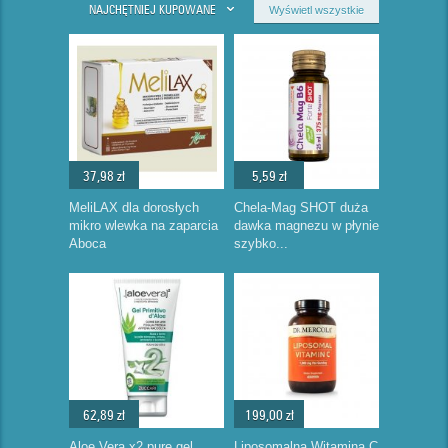
NAJCHĘTNIEJ KUPOWANE
Wyświetl wszystkie
37,98 zł
5,59 zł
MeliLAX dla dorosłych
Chela-Mag SHOT duża
mikro wlewka na zaparcia
dawka magnezu w płynie
Aboca
szybko...
62,89 zł
199,00 zł
Aloe Vera x2 pure gel
Liposomalna Witamina C