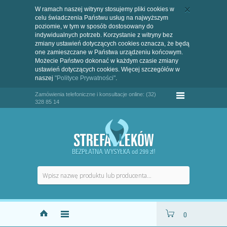
W ramach naszej witryny stosujemy pliki cookies w
celu świadczenia Państwu usług na najwyższym
poziomie, w tym w sposób dostosowany do
indywidualnych potrzeb. Korzystanie z witryny bez
zmiany ustawień dotyczących cookies oznacza, że będą
one zamieszczane w Państwa urządzeniu końcowym.
Możecie Państwo dokonać w każdym czasie zmiany
ustawień dotyczących cookies. Więcej szczegółów w
naszej
"Polityce Prywatności"
.
Zamówienia telefoniczne i konsultacje online: (32)
328 85 14
BEZPŁATNA WYSYŁKA od 299 zł!
0