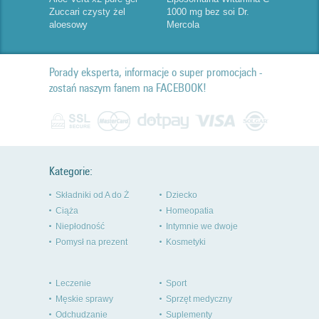
Zuccari czysty żel
1000 mg bez soi Dr.
aloesowy
Mercola
Porady eksperta, informacje o super promocjach -
zostań naszym fanem na FACEBOOK!
Kategorie:
Składniki od A do Ż
Dziecko
Ciąża
Homeopatia
Niepłodność
Intymnie we dwoje
Pomysł na prezent
Kosmetyki
Leczenie
Sport
Męskie sprawy
Sprzęt medyczny
Odchudzanie
Suplementy