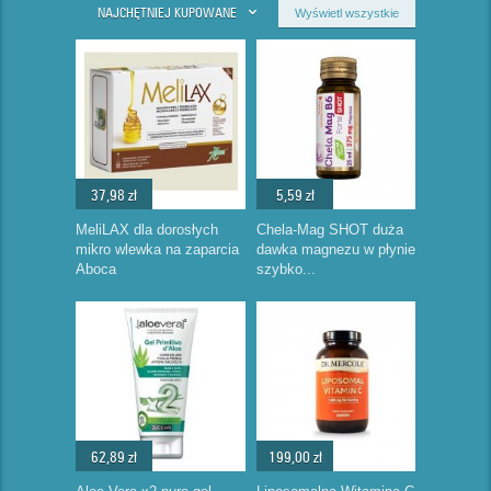
NAJCHĘTNIEJ KUPOWANE
Wyświetl wszystkie
37,98 zł
5,59 zł
MeliLAX dla dorosłych
Chela-Mag SHOT duża
mikro wlewka na zaparcia
dawka magnezu w płynie
Aboca
szybko...
62,89 zł
199,00 zł