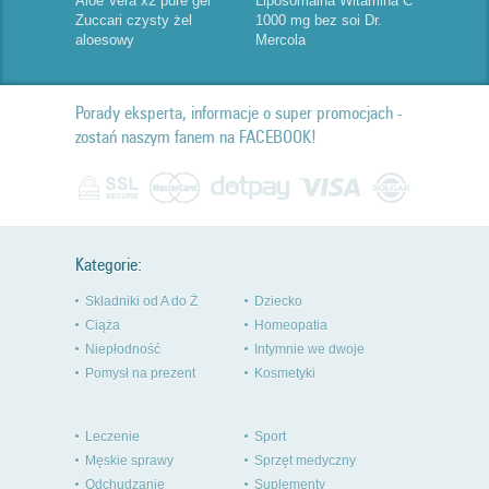
Aloe Vera x2 pure gel
Liposomalna Witamina C
Zuccari czysty żel
1000 mg bez soi Dr.
aloesowy
Mercola
Porady eksperta, informacje o super promocjach -
zostań naszym fanem na FACEBOOK!
Kategorie:
Składniki od A do Ż
Dziecko
Ciąża
Homeopatia
Niepłodność
Intymnie we dwoje
Pomysł na prezent
Kosmetyki
Leczenie
Sport
Męskie sprawy
Sprzęt medyczny
Odchudzanie
Suplementy