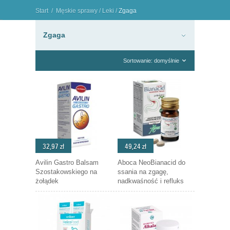
Start
/
Męskie sprawy
/
Leki
/
Zgaga
"
Zgaga
Sortowanie: domyślnie
32,97 zł
49,24 zł
Avilin Gastro Balsam
Aboca NeoBianacid do
Szostakowskiego na
ssania na zgagę,
żołądek
nadkwaśność i refluks