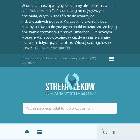
W ramach naszej witryny stosujemy pliki cookies w
celu świadczenia Państwu usług na najwyższym
poziomie, w tym w sposób dostosowany do
indywidualnych potrzeb. Korzystanie z witryny bez
zmiany ustawień dotyczących cookies oznacza, że będą
one zamieszczane w Państwa urządzeniu końcowym.
Możecie Państwo dokonać w każdym czasie zmiany
ustawień dotyczących cookies. Więcej szczegółów w
naszej
"Polityce Prywatności"
.
Zamówienia telefoniczne i konsultacje online: (32)
328 85 14
BEZPŁATNA WYSYŁKA od 299 zł!
0