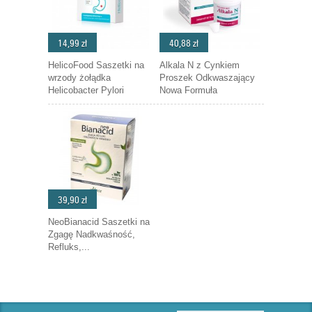
14,99 zł
40,88 zł
HelicoFood Saszetki na
Alkala N z Cynkiem
wrzody żołądka
Proszek Odkwaszający
Helicobacter Pylori
Nowa Formuła
39,90 zł
NeoBianacid Saszetki na
Zgagę Nadkwaśność,
Refluks,...