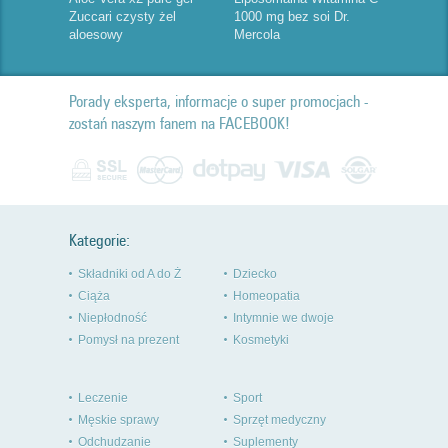
Zuccari czysty żel
1000 mg bez soi Dr.
aloesowy
Mercola
Porady eksperta, informacje o super promocjach -
zostań naszym fanem na FACEBOOK!
Kategorie:
Składniki od A do Ż
Dziecko
Ciąża
Homeopatia
Niepłodność
Intymnie we dwoje
Pomysł na prezent
Kosmetyki
Leczenie
Sport
Męskie sprawy
Sprzęt medyczny
Odchudzanie
Suplementy