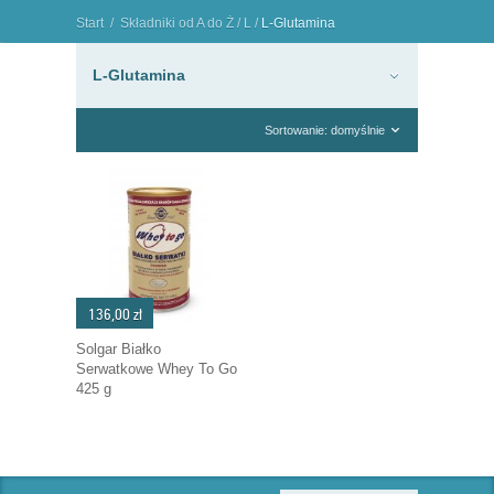
Start
/
Składniki od A do Ż
/
L
/
L-Glutamina
"
L-Glutamina
Sortowanie: domyślnie
136,00 zł
Solgar Białko
Serwatkowe Whey To Go
425 g