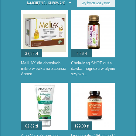
NAJCHĘTNIEJ KUPOWANE
Wyświetl wszystkie
37,98 zł
5,59 zł
MeliLAX dla dorosłych
Chela-Mag SHOT duża
mikro wlewka na zaparcia
dawka magnezu w płynie
Aboca
szybko...
62,89 zł
199,00 zł
Aloe Vera x2 pure gel
Liposomalna Witamina C