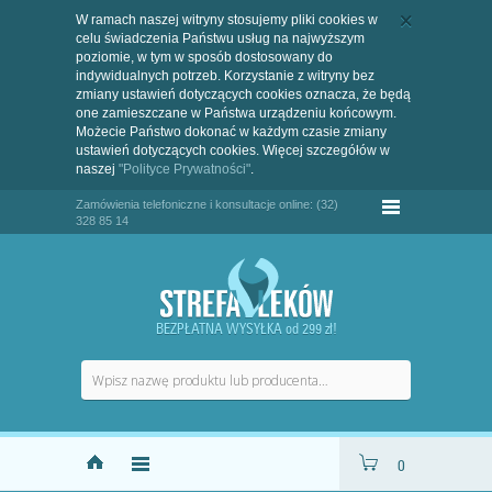
W ramach naszej witryny stosujemy pliki cookies w
celu świadczenia Państwu usług na najwyższym
poziomie, w tym w sposób dostosowany do
indywidualnych potrzeb. Korzystanie z witryny bez
zmiany ustawień dotyczących cookies oznacza, że będą
one zamieszczane w Państwa urządzeniu końcowym.
Możecie Państwo dokonać w każdym czasie zmiany
ustawień dotyczących cookies. Więcej szczegółów w
naszej
"Polityce Prywatności"
.
Zamówienia telefoniczne i konsultacje online: (32)
328 85 14
BEZPŁATNA WYSYŁKA od 299 zł!
0