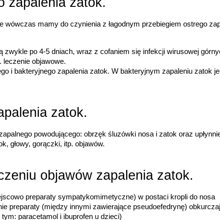
 zapalenia zatok.
yjne wówczas mamy do czynienia z łagodnym przebiegiem ostrego zap
 zwykle po 4-5 dniach, wraz z cofaniem się infekcji wirusowej górn
. leczenie objawowe.
palenia zatok.
zapalnego powodującego: obrzęk śluzówki nosa i zatok oraz upłynnie
k, głowy, gorączki, itp. objawów.
czeniu objawów zapalenia zatok.
iejscowo preparaty sympatykomimetyczne) w postaci kropli do nosa
ustnie preparaty (między innymi zawierające pseudoefedrynę) obkurcz
 tym: paracetamol i ibuprofen u dzieci)