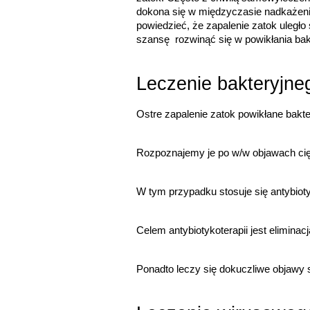
dokona się w międzyczasie nadkażenie
powiedzieć, że zapalenie zatok uległo
szansę  rozwinąć się w powikłania bakt
Leczenie bakteryjne
Ostre zapalenie zatok powikłane bakte
Rozpoznajemy je po w/w objawach ciężk
W tym przypadku stosuje się antybiotyk
Celem antybiotykoterapii jest elimina
Ponadto leczy się dokuczliwe objawy st