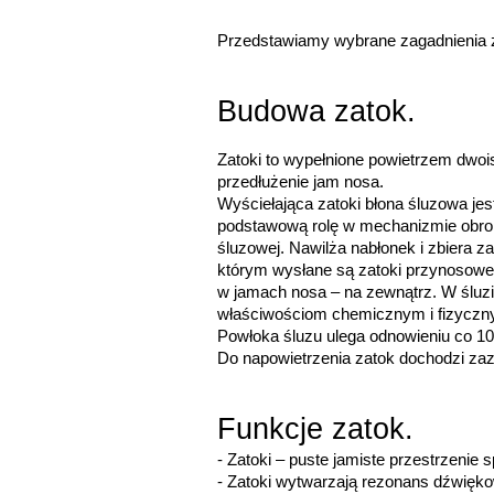
Przedstawiamy wybrane zagadnienia z
Budowa zatok.
Zatoki to wypełnione powietrzem dwoi
przedłużenie jam nosa.
Wyściełająca zatoki błona śluzowa je
podstawową rolę w mechanizmie obron
śluzowej. Nawilża nabłonek i zbiera 
którym wysłane są zatoki przynosowe,
w jamach nosa – na zewnątrz. W śluzie
właściwościom chemicznym i fizycznym 
Powłoka śluzu ulega odnowieniu co 10
Do napowietrzenia zatok dochodzi zazw
Funkcje zatok.
- Zatoki – puste jamiste przestrzenie 
- 
Zatoki wytwarzają rezonans dźwiękow