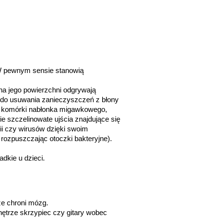
W pewnym sensie stanowią 
na jego powierzchni odgrywają 
do usuwania zanieczyszczeń z błony 
h komórki nabłonka migawkowego, 
szczelinowate ujścia znajdujące się 
i czy wirusów dzięki swoim 
ozpuszczając otoczki bakteryjne). 
dkie u dzieci.
rze chroni mózg.
ętrze skrzypiec czy gitary wobec 