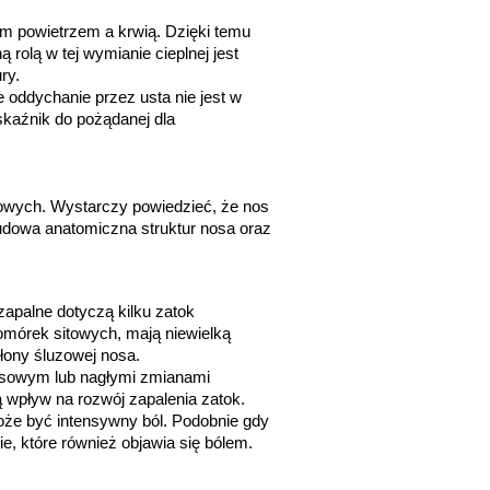
m powietrzem a krwią. Dzięki temu 
olą w tej wymianie cieplnej jest 
ry.
 oddychanie przez usta nie jest w 
kaźnik do pożądanej dla 
owych. Wystarczy powiedzieć, że nos 
udowa anatomiczna struktur nosa oraz 
apalne dotyczą kilku zatok 
omórek sitowych, mają niewielką 
ony śluzowej nosa. 
usowym lub nagłymi zmianami 
 wpływ na rozwój zapalenia zatok. 
że być intensywny ból. Podobnie gdy 
e, które również objawia się bólem. 