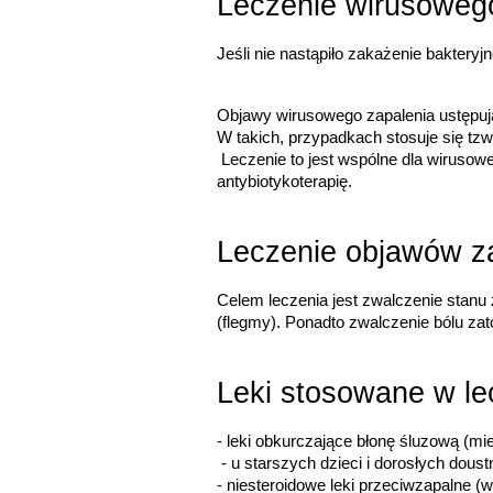
Leczenie wirusowego
Jeśli nie nastąpiło zakażenie bakter
Objawy wirusowego zapalenia ustępują
W takich, przypadkach stosuje się tzw
 Leczenie to jest wspólne dla wirusowego i bakteryjnego zapalenia zatok. W bakteryjnym zapaleniu zatok jest leczeniem wspomagającym 
antybiotykoterapię.
Leczenie objawów za
Celem leczenia jest zwalczenie stanu 
(flegmy). Ponadto zwalczenie bólu zato
Leki stosowane w le
- leki obkurczające błonę śluzową (m
 - u starszych dzieci i dorosłych do
- niesteroidowe leki przeciwzapalne (w