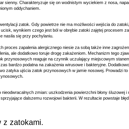
tar sienny. Charakteryzuje się on wodnistym wyciekiem z nosa, napa
dnionym oddychaniem.
ntylacji zatok. Gdy powietrze nie ma możliwości wejścia do zatoki, t
isk, wynikiem czego jest ból w obrębie zatoki zajętej procesem zap
e nasila się przy pochylaniu.
ch proces zapalenia alergicznego niesie za sobą także inne zagroże
alenia, ale dodatkowo toruje drogę zakażeniom. Mechanizm tego zjawi
tok przynosowych reaguje na czynnik uczulający miejscowym stanem 
wczas bardzo podatna na zakażenia wirusowe i bakteryjne. Dodatkowo
atwo zatyka ujścia zatok przynosowych w jamie nosowej. Prowadzi to 
rzynosowych.
nieodwracalnych zmian: uszkodzenia powierzchni błony śluzowej i r
przyjające dalszemu rozwojowi bakterii. W rezultacie powstaje błędn
 z zatokami.