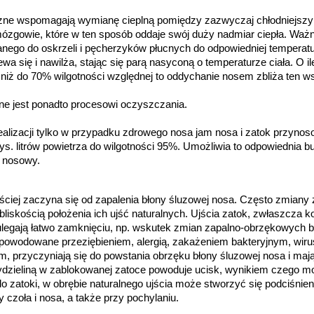
trzne wspomagają wymianę cieplną pomiędzy zazwyczaj chłodniejszy
zgowie, które w ten sposób oddaje swój duży nadmiar ciepła. Ważną r
ego do oskrzeli i pęcherzyków płucnych do odpowiedniej temperatu
 się i nawilża, stając się parą nasyconą o temperaturze ciała. O ile
niż do 70% wilgotności względnej to oddychanie nosem zbliża ten ws
e jest ponadto procesowi oczyszczania.
ealizacji tylko w przypadku zdrowego nosa jam nosa i zatok przynos
ys. litrów powietrza do wilgotności 95%. Umożliwia to odpowiednia b
l nosowy.
ciej zaczyna się od zapalenia błony śluzowej nosa. Często zmiany z
iskością położenia ich ujść naturalnych. Ujścia zatok, zwłaszcza k
legają łatwo zamknięciu, np. wskutek zmian zapalno-obrzękowych bł
spowodowane przeziębieniem, alergią, zakażeniem bakteryjnym, wir
, przyczyniają się do powstania obrzęku błony śluzowej nosa i mają
dzieliną w zablokowanej zatoce powoduje ucisk, wynikiem czego mo
 zatoki, w obrębie naturalnego ujścia może stworzyć się podciśnieni
y czoła i nosa, a także przy pochylaniu.