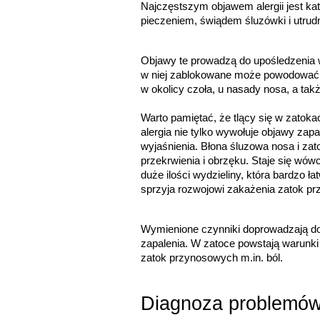
Najczęstszym objawem alergii jest ka
pieczeniem, świądem śluzówki i utru
Objawy te prowadzą do upośledzenia we
w niej zablokowane może powodować uc
w okolicy czoła, u nasady nosa, a takż
Warto pamiętać, że tlący się w zatoka
alergia nie tylko wywołuje objawy zap
wyjaśnienia. Błona śluzowa nosa i za
przekrwienia i obrzęku. Staje się wó
duże ilości wydzieliny, która bardzo ł
sprzyja rozwojowi zakażenia zatok p
Wymienione czynniki doprowadzają do 
zapalenia. W zatoce powstają warunki s
zatok przynosowych m.in. ból.
Diagnoza problemów