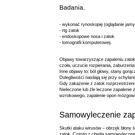
Badania.
- wykonać rynoskopię (oglądanie jamy
- rtg zatok
- endoskopowe nosa i zatok
- tomografii komputerowej.
Objawy towarzyszące zapaleniu zatok 
czoła, uczucie rozpierania, zaburzeni
Inne objawy to: ból głowy, stany gor
Dolegliwości nasilają się przy schyla
Gdy zakażenie z zatok rozprzestrzeni
Nieleczone lub źle leczone zapalenie
wzrokowego, zapalenie opon mózgow
Samowyleczenie zap
Skutki ataku wirusów – obrzęk błony ś
zatok. Często z chwilą samowyleczenia i