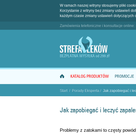
W ramach naszej witryny stosujemy pliki coo
Korzystanie z witryny bez zmiany ustawień 
każdym czasie zmiany ustawień dotyczących 
Zamówienia telefoniczne i konsultacje online:
BEZPŁATNA WYSYŁKA od 299 zł!
KATALOG PRODUKTÓW
PROMOCJE
Start
/
Porady Eksperta
/
Jak zapobiegać i le
"
Jak zapobiegać i leczyć zapale
Problemy z zatokami to częsty powód 