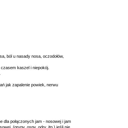
a, ból u nasady nosa, oczodołów, 
 czasem kaszel i niepokój.
.
ń jak zapalenie powiek, nerwu 
e dla połączonych jam - nosowej i jam 
j, (grypy, ospy, odry, itp.) jeśli nie 