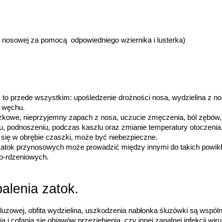
 nosowej za pomocą  odpowiedniego wziernika i lusterka)
to przede wszystkim: upośledzenie drożności nosa, wydzielina z nos
a węchu.
ączkowe, nieprzyjemny zapach z nosa, uczucie zmęczenia, ból zębów,
niu, podnoszeniu, podczas kaszlu oraz zmianie temperatury otoczenia
 się w obrębie czaszki, może być niebezpieczne.
 zatok przynosowych może prowadzić między innymi do takich powikła
o-rdzeniowych.
alenia zatok.
luzowej, obfita wydzielina, uszkodzenia nabłonka śluzówki są wspóln
 cofania się objawów przeziębienia, czy innej zapalnej infekcji wirusowe