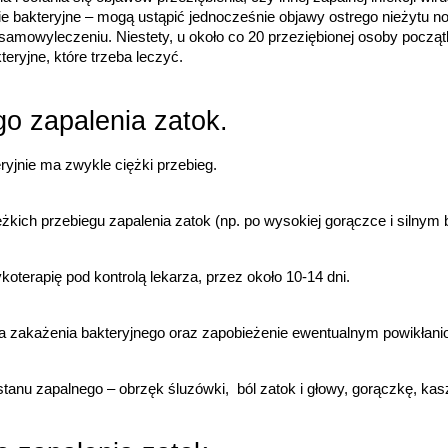
 bakteryjne – mogą ustąpić jednocześnie objawy ostrego nieżytu no
 samowyleczeniu. Niestety, u około co 20 przeziębionej osoby począ
eryjne, które trzeba leczyć.
go zapalenia zatok.
ryjnie ma zwykle ciężki przebieg.
ich przebiegu zapalenia zatok (np. po wysokiej gorączce i silnym b
oterapię pod kontrolą lekarza, przez około 10-14 dni.  
cja zakażenia bakteryjnego oraz zapobieżenie ewentualnym powikłani
anu zapalnego – obrzęk śluzówki,  ból zatok i głowy, gorączkę, kasze