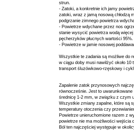
strun.
- 
Zatoki, a konkretnie ich jamy powie
zatoki, wraz z jamą nosową chłodzą mó
podgrzanie zimnego powietrza wdychan
- 
Powietrze wdychane przez nos ogrzewa
stanie wysycić powietrza wodą więcej 
pęcherzyków płucnych wartości 95%.
- 
Powietrze w jamie nosowej poddawan
Wszystkie te zadania są możliwe do r
w ciągu doby musi nawilżyć około 10 t
transport śluzówkowo-rzęskowy i cyk
Zapalenie zatok przynosowych najczęś
równocześnie. Jest to uwarunkowane bl
średnicę 1-2 mm, w związku z czym u
Wszystkie zmiany zapalne, które są 
temperatury otoczenia czy przewianiem
Powietrze unieruchomione razem z wy
powietrze nie ma możliwości wejścia do
Ból ten najczęściej występuje w okolic