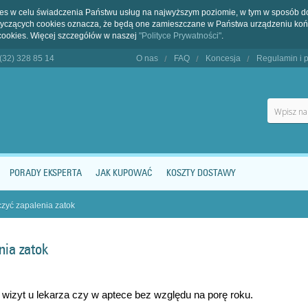
kies w celu świadczenia Państwu usług na najwyższym poziomie, w tym w sposób 
dotyczących cookies oznacza, że będą one zamieszczane w Państwa urządzeniu 
cookies. Więcej szczegółów w naszej
"Polityce Prywatności"
.
 (32) 328 85 14
O nas
FAQ
Koncesja
Regulamin i p
PORADY EKSPERTA
JAK KUPOWAĆ
KOSZTY DOSTAWY
czyć zapalenia zatok
nia zatok
wizyt u lekarza czy w aptece bez względu na porę roku.