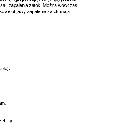
sa i zapalenia zatok. Można wówczas 
tkowe objawy zapalenia zatok mają 
ólu).
om.
l, itp.