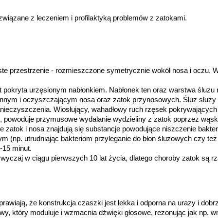
wiązane z leczeniem i profilaktyką problemów z zatokami.
ste przestrzenie - rozmieszczone symetrycznie wokół nosa i oczu. 
st pokryta urzęsionym nabłonkiem. Nabłonek ten oraz warstwa śluzu 
nym i oczyszczającym nosa oraz zatok przynosowych. Śluz służy 
zanieczyszczenia. Wiosłujący, wahadłowy ruch rzęsek pokrywającyc
 powoduje przymusowe wydalanie wydzieliny z zatok poprzez wąskie 
 zatok i nosa znajdują się substancje powodujące niszczenie bakteri
(np. utrudniając bakteriom przyleganie do błon śluzowych czy też r
-15 minut.
yczaj w ciągu pierwszych 10 lat życia, dlatego choroby zatok są rza
sprawiają, że konstrukcja czaszki jest lekka i odporna na urazy i dob
y, który moduluje i wzmacnia dźwięki głosowe, rezonując jak np. wn