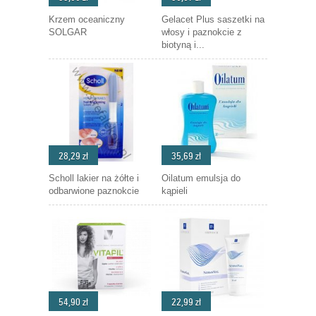
Krzem oceaniczny
Gelacet Plus saszetki na
SOLGAR
włosy i paznokcie z
biotyną i...
28,29 zł
35,69 zł
Scholl lakier na żółte i
Oilatum emulsja do
odbarwione paznokcie
kąpieli
54,90 zł
22,99 zł