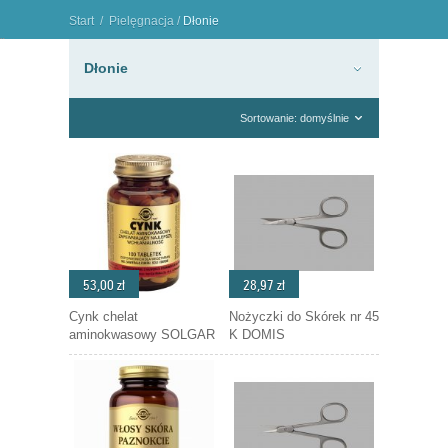
Start
/
Pielęgnacja
/
Dłonie
"
Dłonie
Sortowanie: domyślnie
53,00 zł
28,97 zł
Cynk chelat
Nożyczki do Skórek nr 45
aminokwasowy SOLGAR
K DOMIS