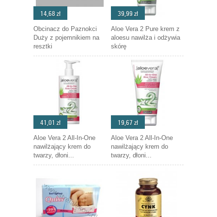
14,68 zł
39,99 zł
Obcinacz do Paznokci
Aloe Vera 2 Pure krem z
Duży z pojemnikiem na
aloesu nawilża i odżywia
resztki
skórę
41,01 zł
19,67 zł
Aloe Vera 2 All-In-One
Aloe Vera 2 All-In-One
nawilżający krem do
nawilżający krem do
twarzy, dłoni...
twarzy, dłoni...