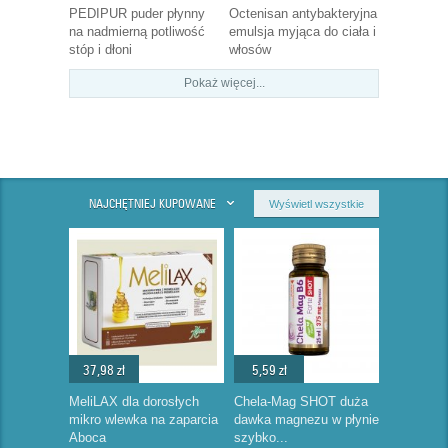
PEDIPUR puder płynny
Octenisan antybakteryjna
na nadmierną potliwość
emulsja myjąca do ciała i
stóp i dłoni
włosów
Pokaż więcej...
NAJCHĘTNIEJ KUPOWANE
Wyświetl wszystkie
37,98 zł
5,59 zł
MeliLAX dla dorosłych
Chela-Mag SHOT duża
mikro wlewka na zaparcia
dawka magnezu w płynie
Aboca
szybko...