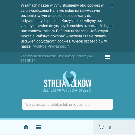
W ramach naszej witryny stosujemy pliki cookies w
celu świadczenia Państwu usług na najwyższym
poziomie, w tym w sposób dostosowany do
indywidualnych potrzeb. Korzystanie z witryny bez
zmiany ustawień dotyczących cookies oznacza, że będą
one zamieszczane w Państwa urządzeniu końcowym.
Możecie Państwo dokonać w każdym czasie zmiany
ustawień dotyczących cookies. Więcej szczegółów w
naszej
"Polityce Prywatności"
.
Zamówienia telefoniczne i konsultacje online: (32)
328 85 14
BEZPŁATNA WYSYŁKA od 299 zł!
0