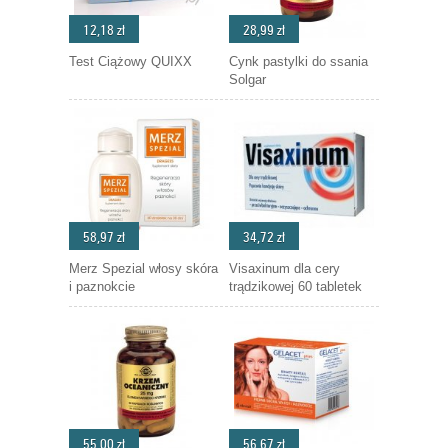
12,18 zł
28,99 zł
Test Ciążowy QUIXX
Cynk pastylki do ssania
Solgar
58,97 zł
34,72 zł
Merz Spezial włosy skóra
Visaxinum dla cery
i paznokcie
trądzikowej 60 tabletek
55,00 zł
56,67 zł