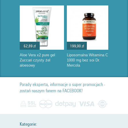
62,89 zł
199,00 zł
Aloe Vera x2 pure gel
Liposomalna Witamina C
Zuccari czysty żel
1000 mg bez soi Dr.
aloesowy
Mercola
Porady eksperta, informacje o super promocjach -
zostań naszym fanem na FACEBOOK!
Kategorie: