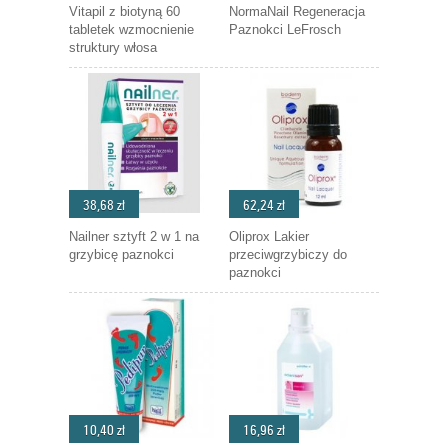
Vitapil z biotyną 60
NormaNail Regeneracja
tabletek wzmocnienie
Paznokci LeFrosch
struktury włosa
38,68 zł
62,24 zł
Nailner sztyft 2 w 1 na
Oliprox Lakier
grzybicę paznokci
przeciwgrzybiczy do
paznokci
10,40 zł
16,96 zł