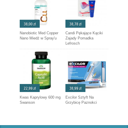
38,00 zł
38,78 zł
Nanobiotic Med Copper
Candi Pękające Kąciki
Nano Miedź w Spray'u
Zajady Pomadka
Lefrosch
22,99 zł
38,99 zł
Kwas Kaprylowy 600 mg
Excilor Sztyft Na
Swanson
Grzybicę Paznokci