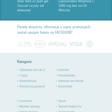
Aloe Vera x2 pure gel
Liposomalna Witamina C
Zuccari czysty żel
1000 mg bez soi Dr.
aloesowy
Mercola
Porady eksperta, informacje o super promocjach -
zostań naszym fanem na FACEBOOK!
Kategorie:
Składniki od A do Ż
Dziecko
Ciąża
Homeopatia
Niepłodność
Intymnie we dwoje
Pomysł na prezent
Kosmetyki
Leczenie
Sport
Męskie sprawy
Sprzęt medyczny