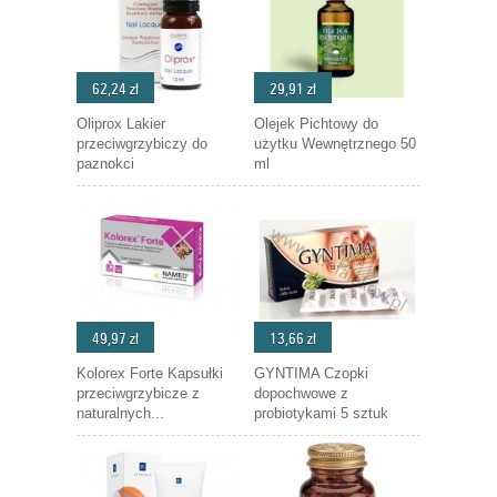
62,24 zł
29,91 zł
Oliprox Lakier
Olejek Pichtowy do
przeciwgrzybiczy do
użytku Wewnętrznego 50
paznokci
ml
49,97 zł
13,66 zł
Kolorex Forte Kapsułki
GYNTIMA Czopki
przeciwgrzybicze z
dopochwowe z
naturalnych...
probiotykami 5 sztuk