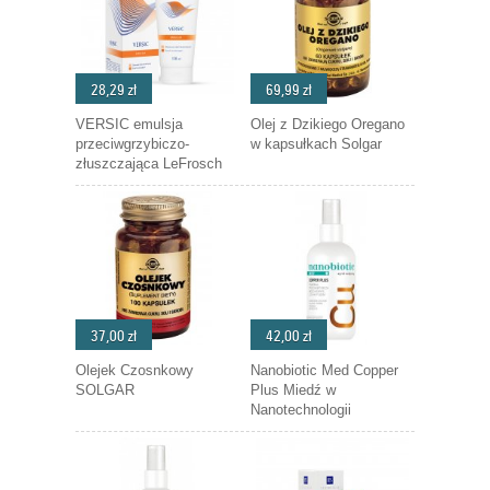
28,29 zł
69,99 zł
VERSIC emulsja
Olej z Dzikiego Oregano
przeciwgrzybiczo-
w kapsułkach Solgar
złuszczająca LeFrosch
37,00 zł
42,00 zł
Olejek Czosnkowy
Nanobiotic Med Copper
SOLGAR
Plus Miedź w
Nanotechnologii