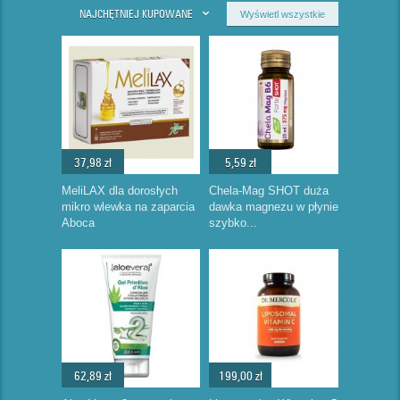
NAJCHĘTNIEJ KUPOWANE
Wyświetl wszystkie
37,98 zł
5,59 zł
MeliLAX dla dorosłych
Chela-Mag SHOT duża
mikro wlewka na zaparcia
dawka magnezu w płynie
Aboca
szybko...
62,89 zł
199,00 zł