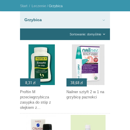
Start
/
Leczenie
/
Grzybica
"
Grzybica
Sortowanie: domyślnie
8,31 zł
38,68 zł
Proftin M
Nailner sztyft 2 w 1 na
przeciwgrzybicza
grzybicę paznokci
zasypka do stóp z
olejkiem z...