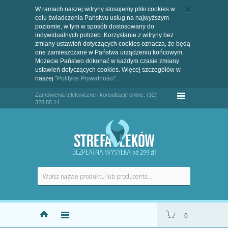
W ramach naszej witryny stosujemy pliki cookies w
celu świadczenia Państwu usług na najwyższym
poziomie, w tym w sposób dostosowany do
indywidualnych potrzeb. Korzystanie z witryny bez
zmiany ustawień dotyczących cookies oznacza, że będą
one zamieszczane w Państwa urządzeniu końcowym.
Możecie Państwo dokonać w każdym czasie zmiany
ustawień dotyczących cookies. Więcej szczegółów w
naszej
"Polityce Prywatności"
.
Zamówienia telefoniczne i konsultacje online: (32)
328 85 14
BEZPŁATNA WYSYŁKA od 299 zł!
0