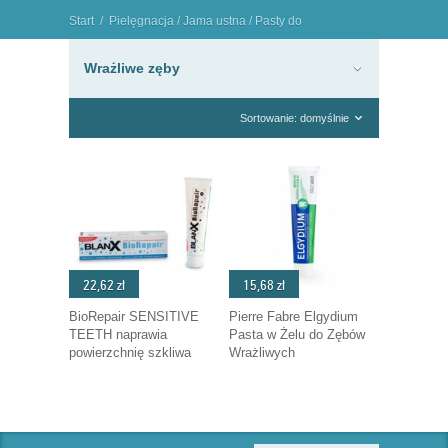
Start
/
Pielęgnacja
/
Jama ustna
/
Pasty do
zębów
/
Wrażliwe zęby
"
Wrażliwe zęby
Sortowanie: domyślnie
22,62 zł
15,68 zł
BioRepair SENSITIVE
Pierre Fabre Elgydium
TEETH naprawia
Pasta w Żelu do Zębów
powierzchnię szkliwa
Wrażliwych