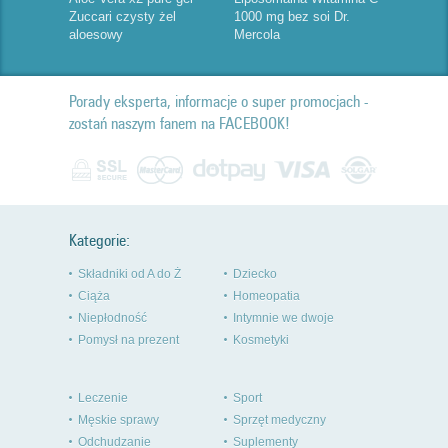
Zuccari czysty żel
1000 mg bez soi Dr.
aloesowy
Mercola
Porady eksperta, informacje o super promocjach -
zostań naszym fanem na FACEBOOK!
Kategorie:
Składniki od A do Ż
Dziecko
Ciąża
Homeopatia
Niepłodność
Intymnie we dwoje
Pomysł na prezent
Kosmetyki
Leczenie
Sport
Męskie sprawy
Sprzęt medyczny
Odchudzanie
Suplementy