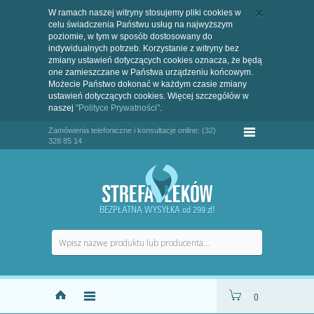
W ramach naszej witryny stosujemy pliki cookies w
celu świadczenia Państwu usług na najwyższym
poziomie, w tym w sposób dostosowany do
indywidualnych potrzeb. Korzystanie z witryny bez
zmiany ustawień dotyczących cookies oznacza, że będą
one zamieszczane w Państwa urządzeniu końcowym.
Możecie Państwo dokonać w każdym czasie zmiany
ustawień dotyczących cookies. Więcej szczegółów w
naszej
"Polityce Prywatności"
.
Zamówienia telefoniczne i konsultacje online: (32)
328 85 14
BEZPŁATNA WYSYŁKA od 299 zł!
0