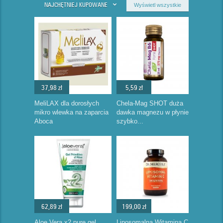
NAJCHĘTNIEJ KUPOWANE
Wyświetl wszystkie
37,98 zł
5,59 zł
MeliLAX dla dorosłych
Chela-Mag SHOT duża
mikro wlewka na zaparcia
dawka magnezu w płynie
Aboca
szybko...
62,89 zł
199,00 zł
Aloe Vera x2 pure gel
Liposomalna Witamina C