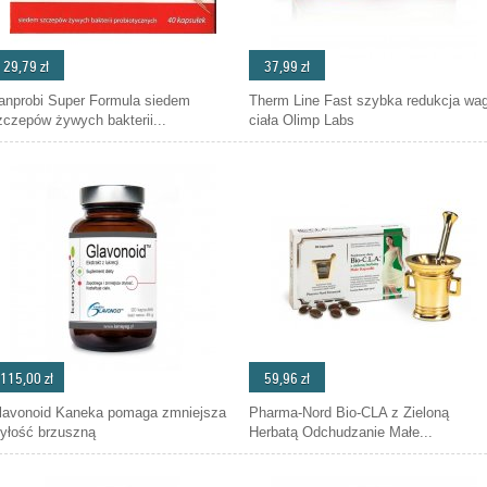
29,79 zł
37,99 zł
anprobi Super Formula siedem
Therm Line Fast szybka redukcja wag
zczepów żywych bakterii...
ciała Olimp Labs
115,00 zł
59,96 zł
lavonoid Kaneka pomaga zmniejsza
Pharma-Nord Bio-CLA z Zieloną
tyłość brzuszną
Herbatą Odchudzanie Małe...