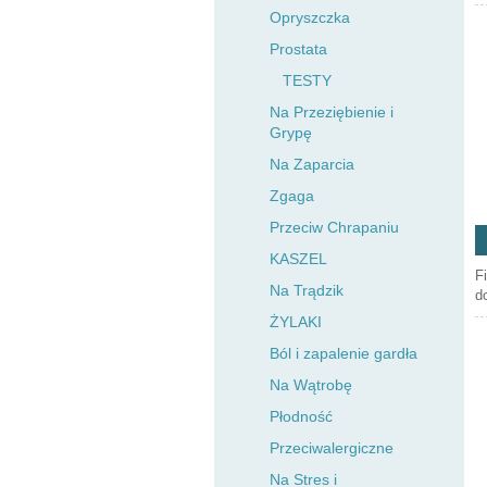
Opryszczka
Prostata
TESTY
Na Przeziębienie i
Grypę
Na Zaparcia
Zgaga
Przeciw Chrapaniu
KASZEL
F
Na Trądzik
do
ŻYLAKI
Ból i zapalenie gardła
Na Wątrobę
Płodność
Przeciwalergiczne
Na Stres i