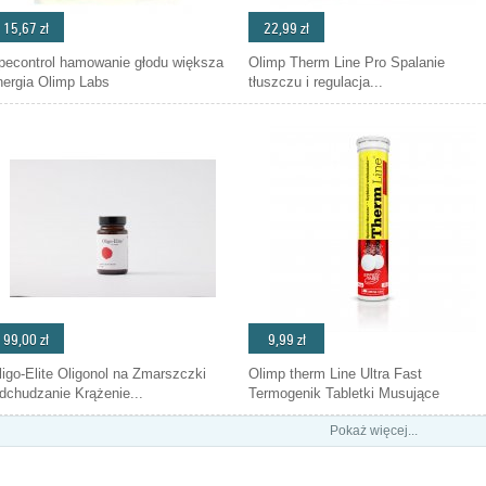
15,67 zł
22,99 zł
pecontrol hamowanie głodu większa
Olimp Therm Line Pro Spalanie
nergia Olimp Labs
tłuszczu i regulacja...
99,00 zł
9,99 zł
ligo-Elite Oligonol na Zmarszczki
Olimp therm Line Ultra Fast
dchudzanie Krążenie...
Termogenik Tabletki Musujące
Pokaż więcej...