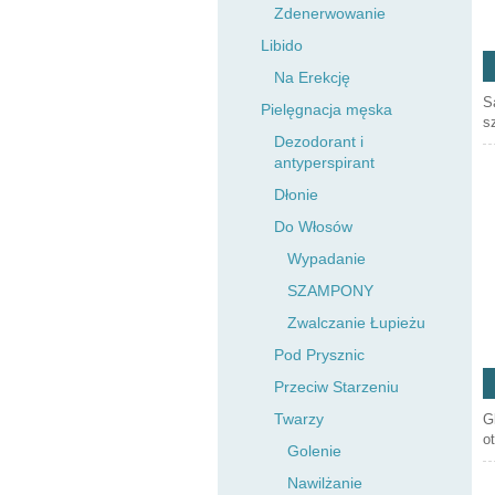
Zdenerwowanie
Libido
Na Erekcję
S
Pielęgnacja męska
s
Dezodorant i
antyperspirant
Dłonie
Do Włosów
Wypadanie
SZAMPONY
Zwalczanie Łupieżu
Pod Prysznic
Przeciw Starzeniu
Twarzy
G
o
Golenie
Nawilżanie