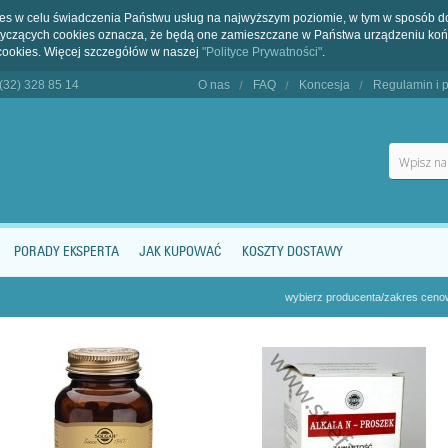
kies w celu świadczenia Państwu usług na najwyższym poziomie, w tym w sposób 
dotyczących cookies oznacza, że będą one zamieszczane w Państwa urządzeniu 
cookies. Więcej szczegółów w naszej
"Polityce Prywatności"
.
 (32) 328 85 14
O nas
FAQ
Koncesja
Regulamin i p
PORADY EKSPERTA
JAK KUPOWAĆ
KOSZTY DOSTAWY
wybierz producenta/zakres cen