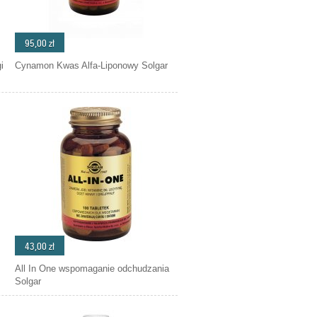
95,00 zł
i
Cynamon Kwas Alfa-Liponowy Solgar
43,00 zł
All In One wspomaganie odchudzania
Solgar