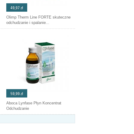
49,97 zł
Olimp Therm Line FORTE skuteczne
odchudzanie i spalanie...
59,99 zł
Aboca Lynfase Płyn Koncentrat
Odchudzanie