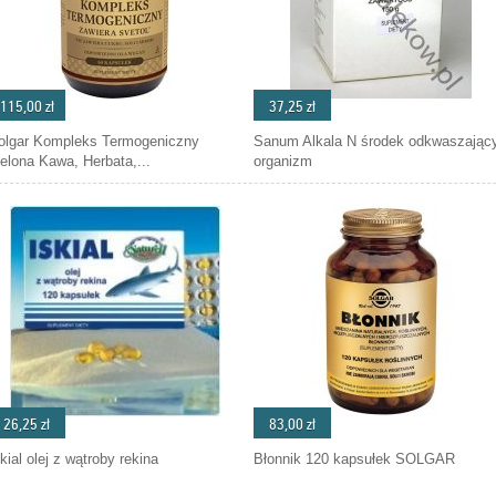
115,00 zł
37,25 zł
olgar Kompleks Termogeniczny
Sanum Alkala N środek odkwaszając
ielona Kawa, Herbata,...
organizm
26,25 zł
83,00 zł
kial olej z wątroby rekina
Błonnik 120 kapsułek SOLGAR