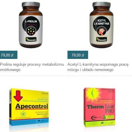
79,00 zł
79,00 zł
-Prolina reguluje procesy metabolizmu
Acetyl L-karnityna wspomaga pracę
omórkowego
mózgu i układu nerwowego