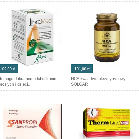
109,00 zł
101,00 zł
itomagra Libramed odchudzanie
HCA kwas hydroksycytrynowy
rosłych i dzieci...
SOLGAR