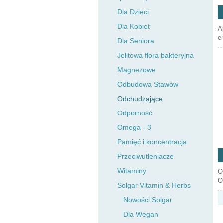
Dla Dzieci
Dla Kobiet
A
e
Dla Seniora
Jelitowa flora bakteryjna
Magnezowe
Odbudowa Stawów
Odchudzające
Odporność
Omega - 3
Pamięć i koncentracja
Przeciwutleniacze
Witaminy
O
O
Solgar Vitamin & Herbs
Nowości Solgar
Dla Wegan