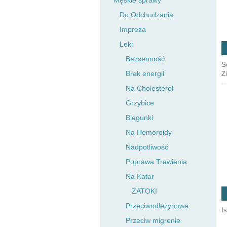
Męskie sprawy
Do Odchudzania
Impreza
Leki
Bezsenność
S
Brak energii
Z
Na Cholesterol
Grzybice
Biegunki
Na Hemoroidy
Nadpotliwość
Poprawa Trawienia
Na Katar
ZATOKI
Przeciwodleżynowe
Is
Przeciw migrenie