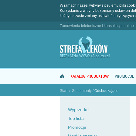
W ramach naszej witryny stosujemy pliki coo
Korzystanie z witryny bez zmiany ustawień 
każdym czasie zmiany ustawień dotyczących 
Zamówienia telefoniczne i konsultacje online:
BEZPŁATNA WYSYŁKA od 299 zł!
KATALOG PRODUKTÓW
PROMOCJE
Start
/
Suplementy
/
Odchudzające
"
Wyprzedaż
Top lista
Promocje