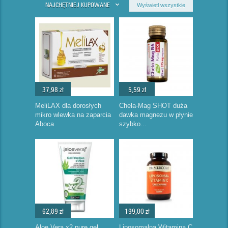
NAJCHĘTNIEJ KUPOWANE
Wyświetl wszystkie
37,98 zł
5,59 zł
MeliLAX dla dorosłych
Chela-Mag SHOT duża
mikro wlewka na zaparcia
dawka magnezu w płynie
Aboca
szybko...
62,89 zł
199,00 zł
Aloe Vera x2 pure gel
Liposomalna Witamina C