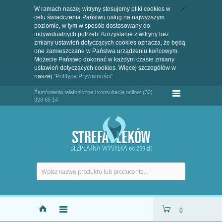
W ramach naszej witryny stosujemy pliki cookies w
celu świadczenia Państwu usług na najwyższym
poziomie, w tym w sposób dostosowany do
indywidualnych potrzeb. Korzystanie z witryny bez
zmiany ustawień dotyczących cookies oznacza, że będą
one zamieszczane w Państwa urządzeniu końcowym.
Możecie Państwo dokonać w każdym czasie zmiany
ustawień dotyczących cookies. Więcej szczegółów w
naszej
"Polityce Prywatności"
.
Zamówienia telefoniczne i konsultacje online: (32)
328 85 14
BEZPŁATNA WYSYŁKA od 299 zł!
0