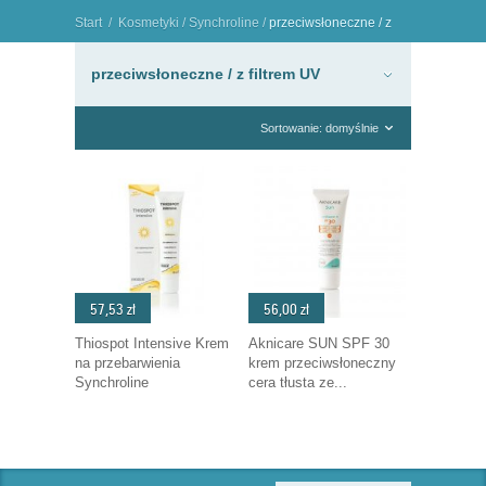
Start
/
Kosmetyki
/
Synchroline
/
przeciwsłoneczne / z
filtrem UV
"
przeciwsłoneczne / z filtrem UV
Sortowanie: domyślnie
57,53 zł
56,00 zł
Thiospot Intensive Krem
Aknicare SUN SPF 30
na przebarwienia
krem przeciwsłoneczny
Synchroline
cera tłusta ze...