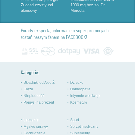
Zuccari czysty żel
1000 mg bez soi Dr.
aloesowy
Mercola
Porady eksperta, informacje o super promocjach -
zostań naszym fanem na FACEBOOK!
Kategorie:
Składniki od A do Ż
Dziecko
Ciąża
Homeopatia
Niepłodność
Intymnie we dwoje
Pomysł na prezent
Kosmetyki
Leczenie
Sport
Męskie sprawy
Sprzęt medyczny
Odchudzanie
Suplementy