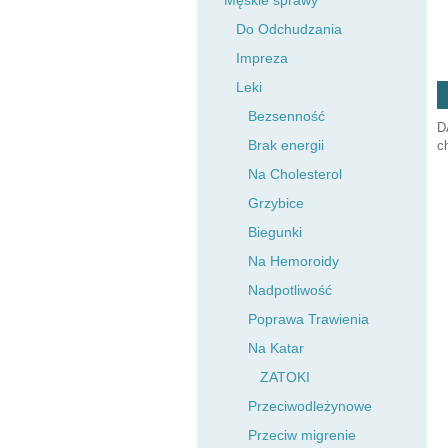
Męskie sprawy
Do Odchudzania
Impreza
Leki
Bezsenność
D
Brak energii
c
Na Cholesterol
Grzybice
Biegunki
Na Hemoroidy
Nadpotliwość
Poprawa Trawienia
Na Katar
ZATOKI
Przeciwodleżynowe
Przeciw migrenie