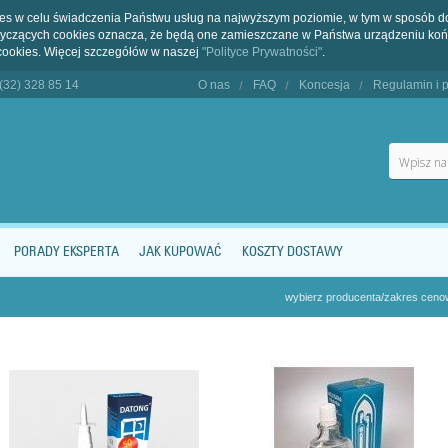
kies w celu świadczenia Państwu usług na najwyższym poziomie, w tym w sposób 
dotyczących cookies oznacza, że będą one zamieszczane w Państwa urządzeniu 
cookies. Więcej szczegółów w naszej
"Polityce Prywatności"
.
 (32) 328 85 14
O nas
FAQ
Koncesja
Regulamin i p
PORADY EKSPERTA
JAK KUPOWAĆ
KOSZTY DOSTAWY
wybierz producenta/zakres cen