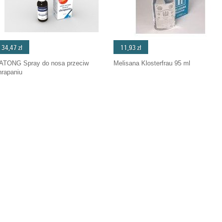
34,47 zł
11,93 zł
ATONG Spray do nosa przeciw
Melisana Klosterfrau 95 ml
hrapaniu