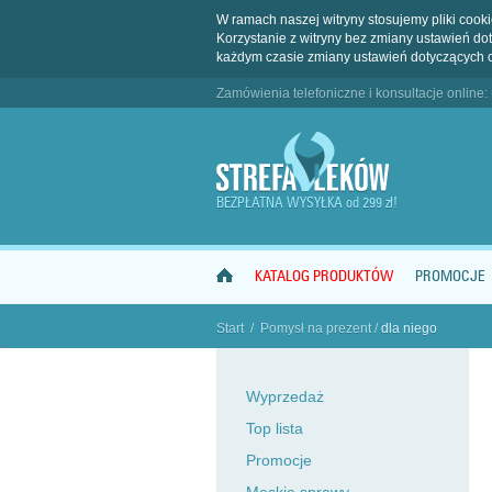
W ramach naszej witryny stosujemy pliki coo
Korzystanie z witryny bez zmiany ustawień 
każdym czasie zmiany ustawień dotyczących 
Zamówienia telefoniczne i konsultacje online:
BEZPŁATNA WYSYŁKA od 299 zł!
KATALOG PRODUKTÓW
PROMOCJE
Start
/
Pomysł na prezent
/
dla niego
"
Wyprzedaż
Top lista
Promocje