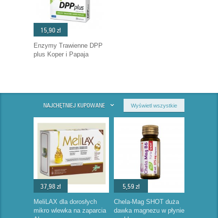
15,90 zł
Enzymy Trawienne DPP
plus Koper i Papaja
NAJCHĘTNIEJ KUPOWANE
Wyświetl wszystkie
37,98 zł
5,59 zł
MeliLAX dla dorosłych
Chela-Mag SHOT duża
mikro wlewka na zaparcia
dawka magnezu w płynie