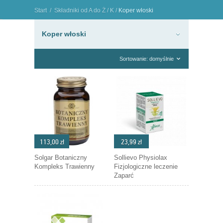
Start
/
Składniki od A do Ż
/
K
/
Koper włoski
"
Koper włoski
Sortowanie: domyślnie
113,00 zł
23,99 zł
Solgar Botaniczny
Sollievo Physiolax
Kompleks Trawienny
Fizjologiczne leczenie
Zaparć