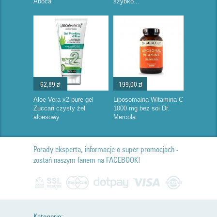
Aboca
szybko...
62,89 zł
199,00 zł
Aloe Vera x2 pure gel
Liposomalna Witamina C
Zuccari czysty żel
1000 mg bez soi Dr.
aloesowy
Mercola
Porady eksperta, informacje o super promocjach -
zostań naszym fanem na FACEBOOK!
Kategorie: