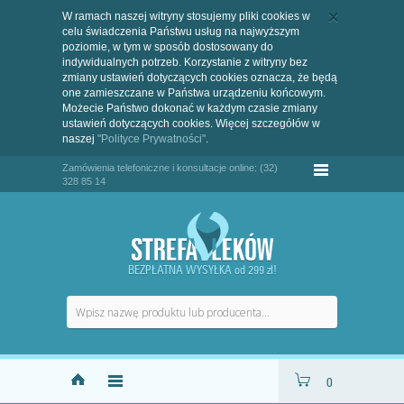
W ramach naszej witryny stosujemy pliki cookies w
celu świadczenia Państwu usług na najwyższym
poziomie, w tym w sposób dostosowany do
indywidualnych potrzeb. Korzystanie z witryny bez
zmiany ustawień dotyczących cookies oznacza, że będą
one zamieszczane w Państwa urządzeniu końcowym.
Możecie Państwo dokonać w każdym czasie zmiany
ustawień dotyczących cookies. Więcej szczegółów w
naszej
"Polityce Prywatności"
.
Zamówienia telefoniczne i konsultacje online: (32)
328 85 14
BEZPŁATNA WYSYŁKA od 299 zł!
0