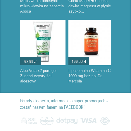
MeliLAX dla dorosłych
Chela-Mag SHOT duża
mikro wlewka na zaparcia
dawka magnezu w płynie
Aboca
szybko...
62,89 zł
199,00 zł
Aloe Vera x2 pure gel
Liposomalna Witamina C
Zuccari czysty żel
1000 mg bez soi Dr.
aloesowy
Mercola
Porady eksperta, informacje o super promocjach -
zostań naszym fanem na FACEBOOK!