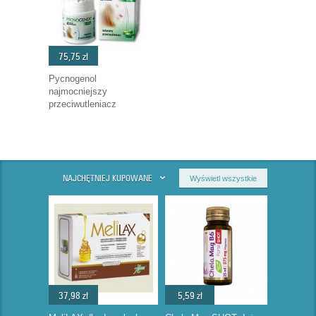
75,75 zł
Pycnogenol
najmocniejszy
przeciwutleniacz
NAJCHĘTNIEJ KUPOWANE
Wyświetl wszystkie
37,98 zł
5,59 zł