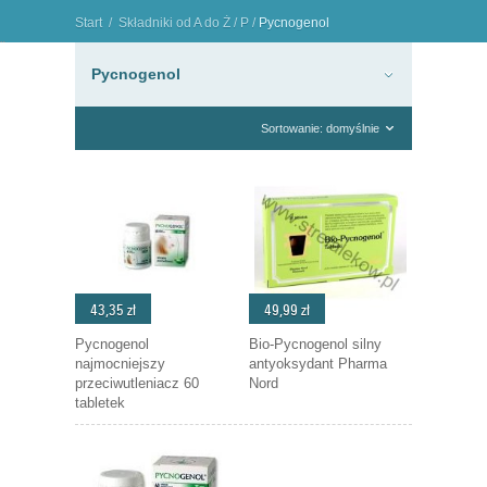
Start
/
Składniki od A do Ż
/
P
/
Pycnogenol
"
Pycnogenol
Sortowanie: domyślnie
43,35 zł
49,99 zł
Pycnogenol
Bio-Pycnogenol silny
najmocniejszy
antyoksydant Pharma
przeciwutleniacz 60
Nord
tabletek