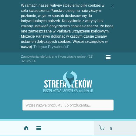
W ramach naszej witryny stosujemy pliki cookies w
celu świadczenia Państwu usług na najwyższym
poziomie, w tym w sposób dostosowany do
indywidualnych potrzeb. Korzystanie z witryny bez
zmiany ustawień dotyczących cookies oznacza, że będą
one zamieszczane w Państwa urządzeniu końcowym.
Możecie Państwo dokonać w każdym czasie zmiany
ustawień dotyczących cookies. Więcej szczegółów w
naszej
"Polityce Prywatności"
.
Zamówienia telefoniczne i konsultacje online: (32)
328 85 14
BEZPŁATNA WYSYŁKA od 299 zł!
0