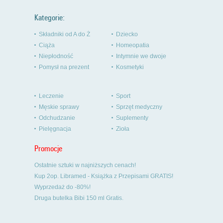
Kategorie:
Składniki od A do Ż
Dziecko
Ciąża
Homeopatia
Niepłodność
Intymnie we dwoje
Pomysł na prezent
Kosmetyki
Leczenie
Sport
Męskie sprawy
Sprzęt medyczny
Odchudzanie
Suplementy
Pielęgnacja
Zioła
Promocje
Ostatnie sztuki w najniższych cenach!
Kup 2op. Libramed - Książka z Przepisami GRATIS!
Wyprzedaż do -80%!
Druga butelka Bibi 150 ml Gratis.