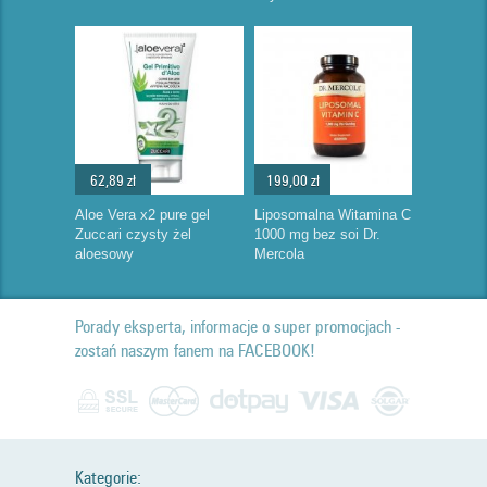
62,89 zł
199,00 zł
Aloe Vera x2 pure gel
Liposomalna Witamina C
Zuccari czysty żel
1000 mg bez soi Dr.
aloesowy
Mercola
Porady eksperta, informacje o super promocjach -
zostań naszym fanem na FACEBOOK!
Kategorie: