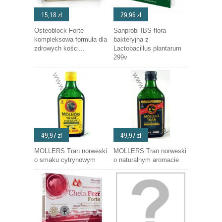
15,18 zł
29,96 zł
Osteoblock Forte
Sanprobi IBS flora
kompleksowa formuła dla
bakteryjna z
zdrowych kości...
Lactobacillus plantarum
299v
49,97 zł
49,97 zł
MOLLERS Tran norweski
MOLLERS Tran norweski
o smaku cytrynowym
o naturalnym aromacie