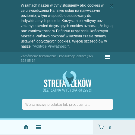
W ramach naszej witryny stosujemy pliki cookies w
celu świadczenia Państwu usług na najwyższym
poziomie, w tym w sposób dostosowany do
indywidualnych potrzeb. Korzystanie z witryny bez
zmiany ustawień dotyczących cookies oznacza, że będą
one zamieszczane w Państwa urządzeniu końcowym.
Możecie Państwo dokonać w każdym czasie zmiany
ustawień dotyczących cookies. Więcej szczegółów w
naszej
"Polityce Prywatności"
.
Zamówienia telefoniczne i konsultacje online: (32)
328 85 14
BEZPŁATNA WYSYŁKA od 299 zł!
0