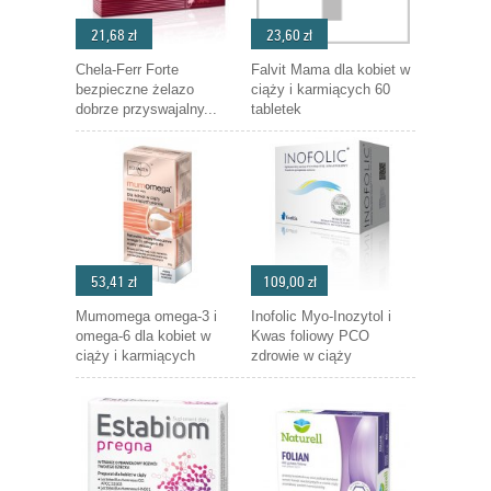
21,68 zł
23,60 zł
Chela-Ferr Forte
Falvit Mama dla kobiet w
bezpieczne żelazo
ciąży i karmiących 60
dobrze przyswajalny...
tabletek
53,41 zł
109,00 zł
Mumomega omega-3 i
Inofolic Myo-Inozytol i
omega-6 dla kobiet w
Kwas foliowy PCO
ciąży i karmiących
zdrowie w ciąży