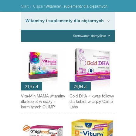
Start
/
Ciąża
/
Witaminy i suplementy dla ciężarnych
"
Witaminy i suplementy dla ciężarnych
Sortowanie: domyślnie
21,67 zł
24,94 zł
Vita-Min MAMA witaminy
Gold DHA + kwas foliowy
dla kobiet w ciąży i
dla kobiet w ciąży Olimp
karmiących OLIMP
Labs