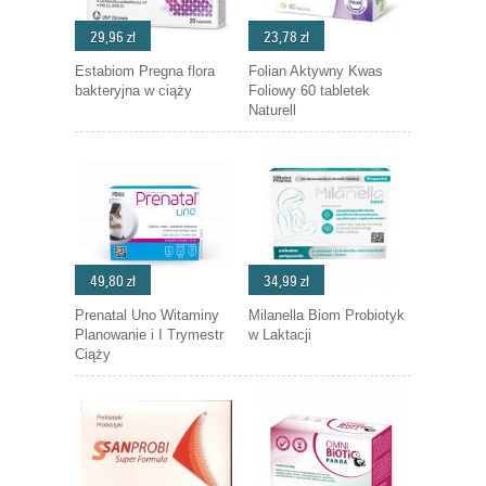
29,96 zł
23,78 zł
Estabiom Pregna flora
Folian Aktywny Kwas
bakteryjna w ciąży
Foliowy 60 tabletek
Naturell
49,80 zł
34,99 zł
Prenatal Uno Witaminy
Milanella Biom Probiotyk
Planowanie i I Trymestr
w Laktacji
Ciąży