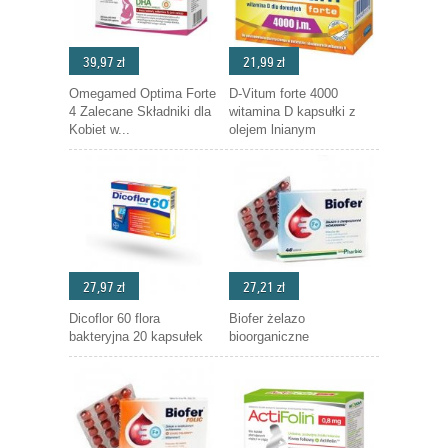
39,97 zł
21,99 zł
Omegamed Optima Forte
D-Vitum forte 4000
4 Zalecane Składniki dla
witamina D kapsułki z
Kobiet w...
olejem lnianym
27,97 zł
27,21 zł
Dicoflor 60 flora
Biofer żelazo
bakteryjna 20 kapsułek
bioorganiczne