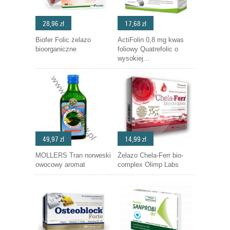
28,96 zł
17,68 zł
Biofer Folic żelazo
ActiFolin 0,8 mg kwas
bioorganiczne
foliowy Quatrefolic o
wysokiej...
49,97 zł
14,99 zł
MOLLERS Tran norweski
Żelazo Chela-Ferr bio-
owocowy aromat
complex Olimp Labs