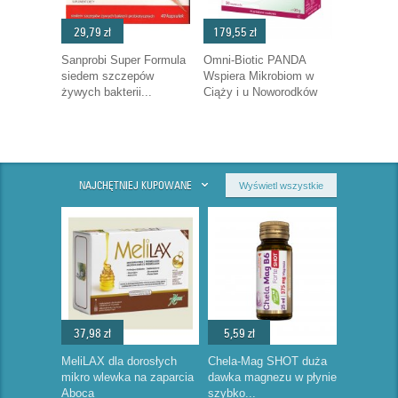
29,79 zł
179,55 zł
Sanprobi Super Formula
Omni-Biotic PANDA
siedem szczepów
Wspiera Mikrobiom w
żywych bakterii...
Ciąży i u Noworodków
NAJCHĘTNIEJ KUPOWANE
Wyświetl wszystkie
37,98 zł
5,59 zł
MeliLAX dla dorosłych
Chela-Mag SHOT duża
mikro wlewka na zaparcia
dawka magnezu w płynie
Aboca
szybko...