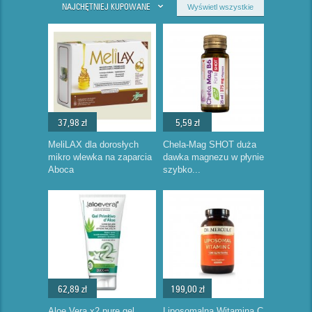
NAJCHĘTNIEJ KUPOWANE
Wyświetl wszystkie
37,98 zł
5,59 zł
MeliLAX dla dorosłych
Chela-Mag SHOT duża
mikro wlewka na zaparcia
dawka magnezu w płynie
Aboca
szybko...
62,89 zł
199,00 zł
Aloe Vera x2 pure gel
Liposomalna Witamina C