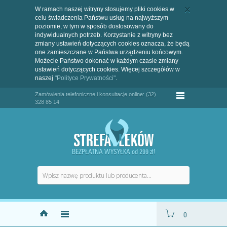
W ramach naszej witryny stosujemy pliki cookies w
celu świadczenia Państwu usług na najwyższym
poziomie, w tym w sposób dostosowany do
indywidualnych potrzeb. Korzystanie z witryny bez
zmiany ustawień dotyczących cookies oznacza, że będą
one zamieszczane w Państwa urządzeniu końcowym.
Możecie Państwo dokonać w każdym czasie zmiany
ustawień dotyczących cookies. Więcej szczegółów w
naszej
"Polityce Prywatności"
.
Zamówienia telefoniczne i konsultacje online: (32)
328 85 14
BEZPŁATNA WYSYŁKA od 299 zł!
0