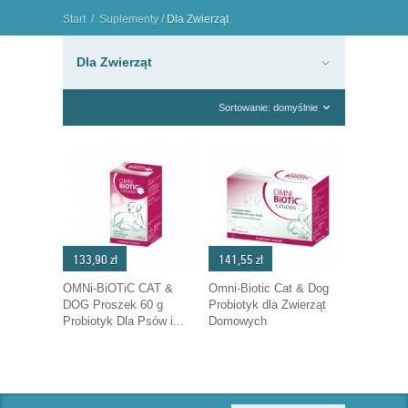
Start
/
Suplementy
/
Dla Zwierząt
"
Dla Zwierząt
Sortowanie: domyślnie
133,90 zł
141,55 zł
OMNi-BiOTiC CAT &
Omni-Biotic Cat & Dog
DOG Proszek 60 g
Probiotyk dla Zwierząt
Probiotyk Dla Psów i...
Domowych