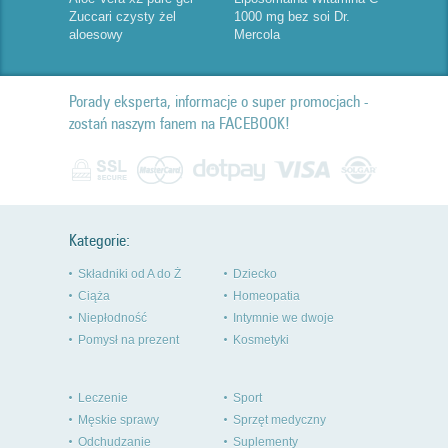
Zuccari czysty żel
1000 mg bez soi Dr.
aloesowy
Mercola
Porady eksperta, informacje o super promocjach -
zostań naszym fanem na FACEBOOK!
Kategorie:
Składniki od A do Ż
Dziecko
Ciąża
Homeopatia
Niepłodność
Intymnie we dwoje
Pomysł na prezent
Kosmetyki
Leczenie
Sport
Męskie sprawy
Sprzęt medyczny
Odchudzanie
Suplementy