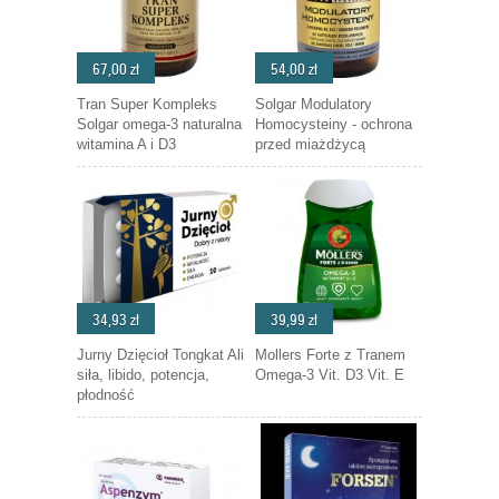
67,00 zł
54,00 zł
Tran Super Kompleks
Solgar Modulatory
Solgar omega-3 naturalna
Homocysteiny - ochrona
witamina A i D3
przed miażdżycą
34,93 zł
39,99 zł
Jurny Dzięcioł Tongkat Ali
Mollers Forte z Tranem
siła, libido, potencja,
Omega-3 Vit. D3 Vit. E
płodność