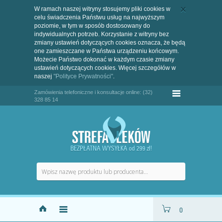
W ramach naszej witryny stosujemy pliki cookies w
celu świadczenia Państwu usług na najwyższym
poziomie, w tym w sposób dostosowany do
indywidualnych potrzeb. Korzystanie z witryny bez
zmiany ustawień dotyczących cookies oznacza, że będą
one zamieszczane w Państwa urządzeniu końcowym.
Możecie Państwo dokonać w każdym czasie zmiany
ustawień dotyczących cookies. Więcej szczegółów w
naszej
"Polityce Prywatności"
.
Zamówienia telefoniczne i konsultacje online: (32)
328 85 14
BEZPŁATNA WYSYŁKA od 299 zł!
0