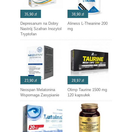
35,90 zł
38,90 zł
Depresanum na Dobry
Aliness L-Theanine 200
Nastrój Szafran Inozytol
mg
Tryptofan
23,90 zł
28,97 zł
Neospan Melatonina
Olimp Taurine 1500 mg
Wspomaga Zasypianie
120 kapsułek