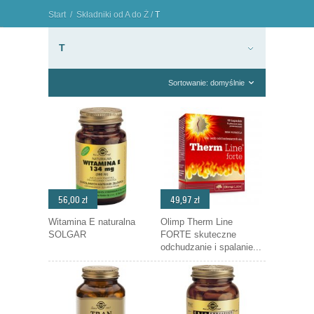
Start
/
Składniki od A do Ż
/
T
"
T
Sortowanie: domyślnie
56,00 zł
49,97 zł
Witamina E naturalna
Olimp Therm Line
SOLGAR
FORTE skuteczne
odchudzanie i spalanie...