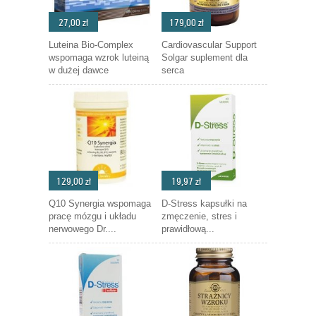
27,00 zł
179,00 zł
Luteina Bio-Complex
Cardiovascular Support
wspomaga wzrok luteiną
Solgar suplement dla
w dużej dawce
serca
129,00 zł
19,97 zł
Q10 Synergia wspomaga
D-Stress kapsułki na
pracę mózgu i układu
zmęczenie, stres i
nerwowego Dr....
prawidłową...