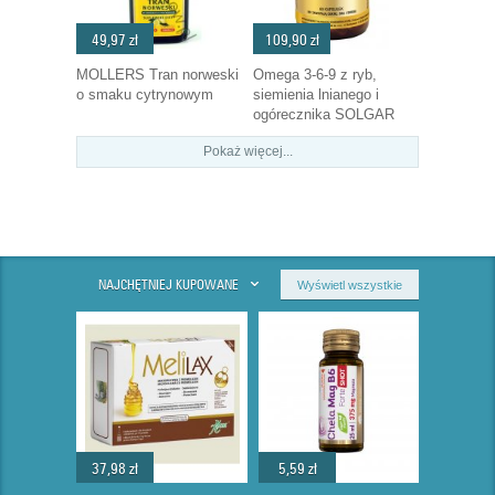
49,97 zł
109,90 zł
MOLLERS Tran norweski
Omega 3-6-9 z ryb,
o smaku cytrynowym
siemienia lnianego i
ogórecznika SOLGAR
Pokaż więcej...
NAJCHĘTNIEJ KUPOWANE
Wyświetl wszystkie
37,98 zł
5,59 zł