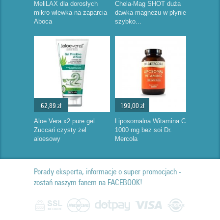
MeliLAX dla dorosłych
Chela-Mag SHOT duża
mikro wlewka na zaparcia
dawka magnezu w płynie
Aboca
szybko...
62,89 zł
199,00 zł
Aloe Vera x2 pure gel
Liposomalna Witamina C
Zuccari czysty żel
1000 mg bez soi Dr.
aloesowy
Mercola
Porady eksperta, informacje o super promocjach -
zostań naszym fanem na FACEBOOK!