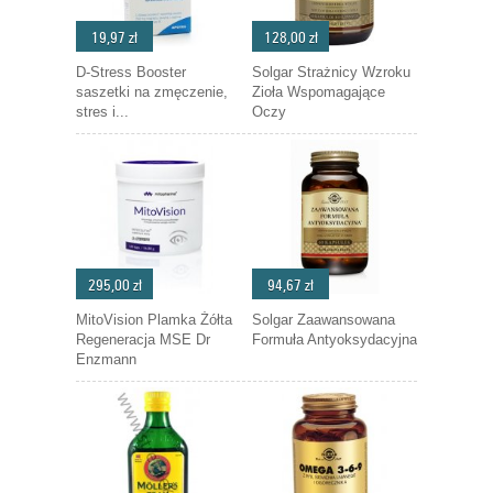
19,97 zł
128,00 zł
D-Stress Booster
Solgar Strażnicy Wzroku
saszetki na zmęczenie,
Zioła Wspomagające
stres i...
Oczy
295,00 zł
94,67 zł
MitoVision Plamka Żółta
Solgar Zaawansowana
Regeneracja MSE Dr
Formuła Antyoksydacyjna
Enzmann