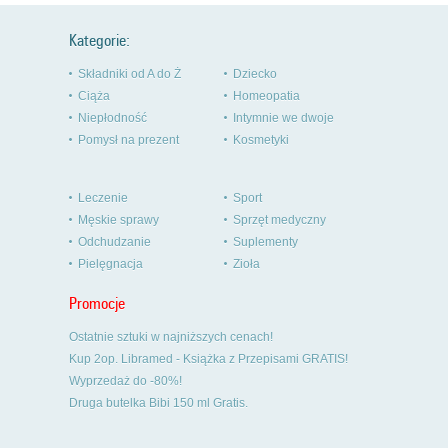
Kategorie:
Składniki od A do Ż
Dziecko
Ciąża
Homeopatia
Niepłodność
Intymnie we dwoje
Pomysł na prezent
Kosmetyki
Leczenie
Sport
Męskie sprawy
Sprzęt medyczny
Odchudzanie
Suplementy
Pielęgnacja
Zioła
Promocje
Ostatnie sztuki w najniższych cenach!
Kup 2op. Libramed - Książka z Przepisami GRATIS!
Wyprzedaż do -80%!
Druga butelka Bibi 150 ml Gratis.