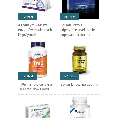
34,99 zł
24,99 zł
Aspenzym Zestaw
Forsen ułatwia
enzymów trawiennych
odprężenie wyciszenie
DigeZyme®
poprawia jakość snu
67,96 zł
144,00 zł
TMG Trimetyloglicyna
Solgar L-Teanina 150 mg
1000 mg Now Foods