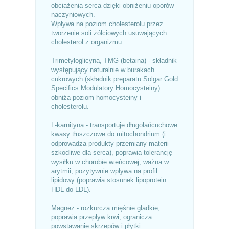
obciążenia serca dzięki obniżeniu oporów
naczyniowych.
Wpływa na poziom cholesterolu przez
tworzenie soli żółciowych usuwających
cholesterol z organizmu.
Trimetyloglicyna, TMG (betaina) - składnik
występujący naturalnie w burakach
cukrowych (składnik preparatu Solgar Gold
Specifics Modulatory Homocysteiny)
obniża poziom homocysteiny i
cholesterolu.
L-karnityna - transportuje długołańcuchowe
kwasy tłuszczowe do mitochondrium (i
odprowadza produkty przemiany materii
szkodliwe dla serca), poprawia tolerancję
wysiłku w chorobie wieńcowej, ważna w
arytmii, pozytywnie wpływa na profil
lipidowy (poprawia stosunek lipoprotein
HDL do LDL).
Magnez - rozkurcza mięśnie gładkie,
poprawia przepływ krwi, ogranicza
powstawanie skrzepów i płytki