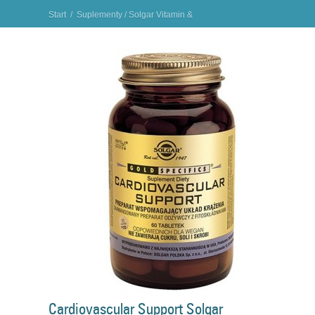
Start
/
Suplementy
/
Solgar Vitamin &
Herbs
/
Cardiovascular Support Solgar suplement dla
serca
"
Cardiovascular Support Solgar