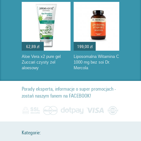
62,89 zł
199,00 zł
Aloe Vera x2 pure gel
Liposomalna Witamina C
Zuccari czysty żel
1000 mg bez soi Dr.
aloesowy
Mercola
Porady eksperta, informacje o super promocjach -
zostań naszym fanem na FACEBOOK!
Kategorie: