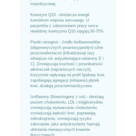
miażdżycowej.
Koenzym Q10 - dostarcza energii
komórkom mięśnia sercowego. U
pacjentów z zaburzeniami pracy serca
niedobory koenzymu Q10 sięgają 50-75%.
Pestki winogron - źródło bioflawonoidów
(oligomerycznych proantocyjanidyn) silne
przeciwutleniacze (kilkadziesiąt razy
silniejsze niż antyutleniające witaminy E i
C). Zmniejszają kruchość i przenikalność
włośniczek (najcieńszych naczyń),
korzystnie wpływają na profil lipidowy krwi,
zapobiegają agregacji (sklejaniu) płytek
krwi, działają przeciwmiażdżycowo.
Izoflawony (fitoestrogeny z soi) - obniżają
poziom cholesterolu, LDL i trójglicerydów,
zmniejszają wytwarzanie cholesterolu,
zmniejszają lepkość krwi, poprawiają
mikrokrążenie, zmniejszają ryzyko
zakrzepów, jako antyoksydanty hamują
utlenianie nienasyconych kwasów
tłuszczowych.