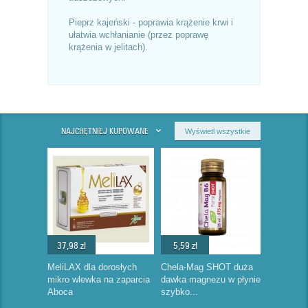
Pieprz kajeński - poprawia krążenie krwi i
ułatwia wchłanianie (przez poprawę
krążenia w jelitach).
NAJCHĘTNIEJ KUPOWANE
Wyświetl wszystkie
37,98 zł
5,59 zł
MeliLAX dla dorosłych
Chela-Mag SHOT duża
mikro wlewka na zaparcia
dawka magnezu w płynie
Aboca
szybko...