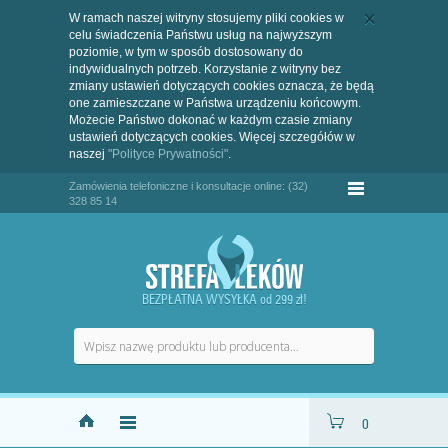
W ramach naszej witryny stosujemy pliki cookies w
celu świadczenia Państwu usług na najwyższym
poziomie, w tym w sposób dostosowany do
indywidualnych potrzeb. Korzystanie z witryny bez
zmiany ustawień dotyczących cookies oznacza, że będą
one zamieszczane w Państwa urządzeniu końcowym.
Możecie Państwo dokonać w każdym czasie zmiany
ustawień dotyczących cookies. Więcej szczegółów w
naszej
"Polityce Prywatności"
.
Zamówienia telefoniczne i konsultacje online: (32)
328 85 14
BEZPŁATNA WYSYŁKA od 299 zł!
0