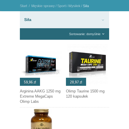
Start
/
Męskie sprawy
/
Sport i Wysiłek
/
Siła
"
Siła
Sortowanie: domyślnie
59,96 zł
28,97 zł
Arginina AAKG 1250 mg
Olimp Taurine 1500 mg
Extreme MegaCaps
120 kapsułek
Olimp Labs