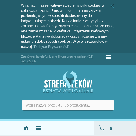
W ramach naszej witryny stosujemy pliki cookies w
celu świadczenia Państwu usług na najwyższym
poziomie, w tym w sposób dostosowany do
indywidualnych potrzeb. Korzystanie z witryny bez
zmiany ustawień dotyczących cookies oznacza, że będą
one zamieszczane w Państwa urządzeniu końcowym.
Możecie Państwo dokonać w każdym czasie zmiany
ustawień dotyczących cookies. Więcej szczegółów w
naszej
"Polityce Prywatności"
.
Zamówienia telefoniczne i konsultacje online: (32)
328 85 14
BEZPŁATNA WYSYŁKA od 299 zł!
0