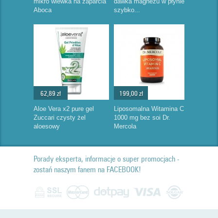
mikro wlewka na zaparcia
dawka magnezu w płynie
Aboca
szybko...
62,89 zł
199,00 zł
Aloe Vera x2 pure gel
Liposomalna Witamina C
Zuccari czysty żel
1000 mg bez soi Dr.
aloesowy
Mercola
Porady eksperta, informacje o super promocjach -
zostań naszym fanem na FACEBOOK!