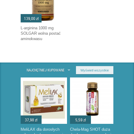
139,00 zł
L-arginina 1000 mg
SOLGAR wolna postać
aminokwasu
NAJCHĘTNIEJ KUPOWANE
Wyświetl wszystkie
37,98 zł
5,59 zł
MeliLAX dla dorosłych
Chela-Mag SHOT duża