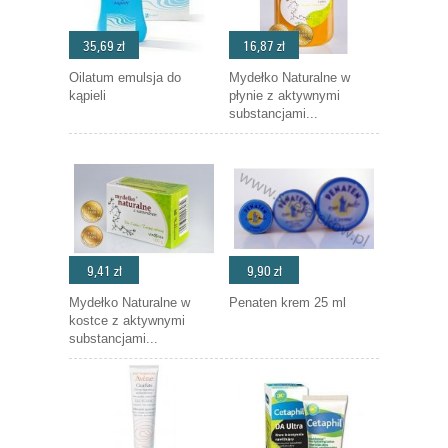
35,69 zł
16,87 zł
Oilatum emulsja do
Mydełko Naturalne w
kąpieli
płynie z aktywnymi
substancjami...
9,41 zł
9,90 zł
Mydełko Naturalne w
Penaten krem 25 ml
kostce z aktywnymi
substancjami...