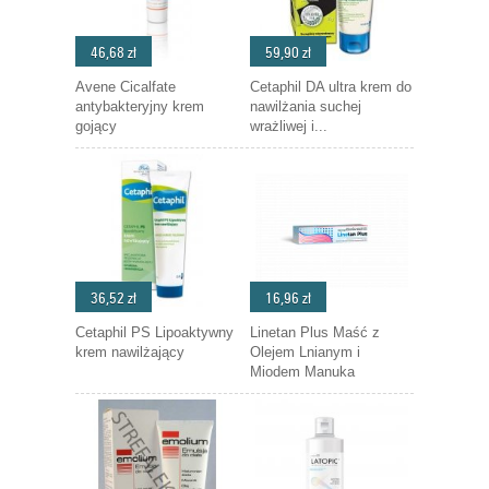
46,68 zł
59,90 zł
Avene Cicalfate
Cetaphil DA ultra krem do
antybakteryjny krem
nawilżania suchej
gojący
wrażliwej i...
36,52 zł
16,96 zł
Cetaphil PS Lipoaktywny
Linetan Plus Maść z
krem nawilżający
Olejem Lnianym i
Miodem Manuka