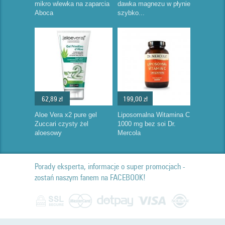
mikro wlewka na zaparcia
dawka magnezu w płynie
Aboca
szybko...
62,89 zł
199,00 zł
Aloe Vera x2 pure gel
Liposomalna Witamina C
Zuccari czysty żel
1000 mg bez soi Dr.
aloesowy
Mercola
Porady eksperta, informacje o super promocjach -
zostań naszym fanem na FACEBOOK!