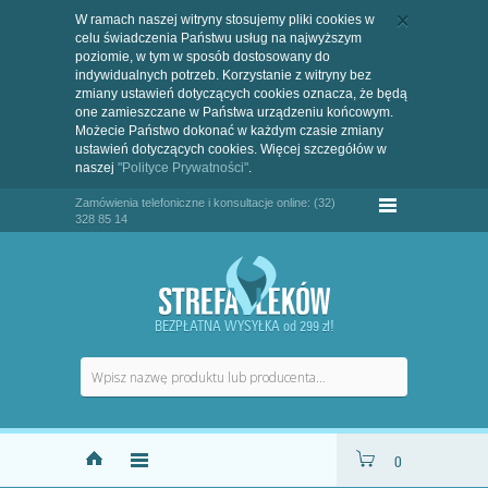
W ramach naszej witryny stosujemy pliki cookies w
celu świadczenia Państwu usług na najwyższym
poziomie, w tym w sposób dostosowany do
indywidualnych potrzeb. Korzystanie z witryny bez
zmiany ustawień dotyczących cookies oznacza, że będą
one zamieszczane w Państwa urządzeniu końcowym.
Możecie Państwo dokonać w każdym czasie zmiany
ustawień dotyczących cookies. Więcej szczegółów w
naszej
"Polityce Prywatności"
.
Zamówienia telefoniczne i konsultacje online: (32)
328 85 14
BEZPŁATNA WYSYŁKA od 299 zł!
0