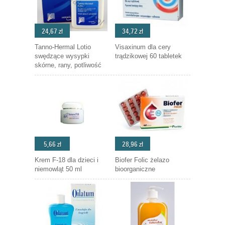
24,67 zł
34,72 zł
Tanno-Hermal Lotio
Visaxinum dla cery
swędzące wysypki
trądzikowej 60 tabletek
skórne, rany, potliwość
5,66 zł
28,96 zł
Krem F-18 dla dzieci i
Biofer Folic żelazo
niemowląt 50 ml
bioorganiczne