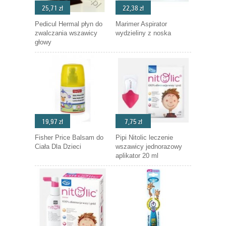
25,71 zł
22,38 zł
Pedicul Hermal płyn do
Marimer Aspirator
zwalczania wszawicy
wydzieliny z noska
głowy
19,97 zł
7,75 zł
Fisher Price Balsam do
Pipi Nitolic leczenie
Ciała Dla Dzieci
wszawicy jednorazowy
aplikator 20 ml