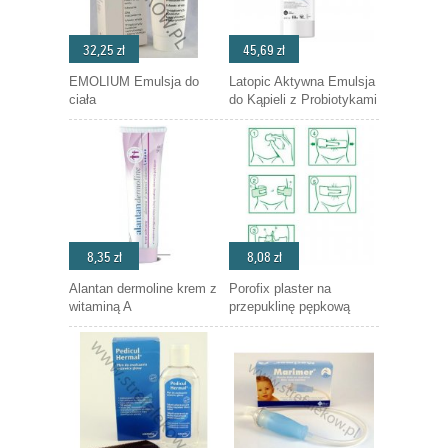
32,25 zł
45,69 zł
EMOLIUM Emulsja do
Latopic Aktywna Emulsja
ciała
do Kąpieli z Probiotykami
8,35 zł
8,08 zł
Alantan dermoline krem z
Porofix plaster na
witaminą A
przepuklinę pępkową