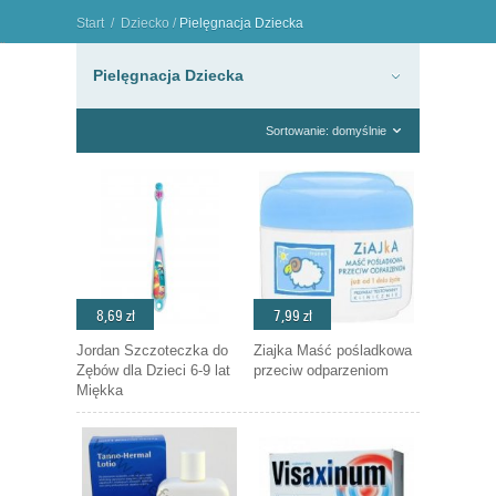
Start
/
Dziecko
/
Pielęgnacja Dziecka
"
Pielęgnacja Dziecka
Sortowanie: domyślnie
8,69 zł
7,99 zł
Jordan Szczoteczka do
Ziajka Maść pośladkowa
Zębów dla Dzieci 6-9 lat
przeciw odparzeniom
Miękka