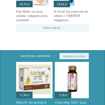
34,74 zł
10,59 zł
Pipi Nitolic na wszy
Dr Scott Szczoteczka do
zestaw: zabijanie wszy,
zębów z TIMEREM
usuwanie...
migającym...
Pokaż więcej...
NAJCHĘTNIEJ KUPOWANE
Wyświetl wszystkie
37,98 zł
5,59 zł
MeliLAX dla dorosłych
Chela-Mag SHOT duża