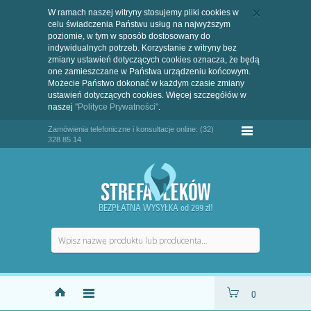
W ramach naszej witryny stosujemy pliki cookies w
celu świadczenia Państwu usług na najwyższym
poziomie, w tym w sposób dostosowany do
indywidualnych potrzeb. Korzystanie z witryny bez
zmiany ustawień dotyczących cookies oznacza, że będą
one zamieszczane w Państwa urządzeniu końcowym.
Możecie Państwo dokonać w każdym czasie zmiany
ustawień dotyczących cookies. Więcej szczegółów w
naszej
"Polityce Prywatności"
.
Zamówienia telefoniczne i konsultacje online: (32)
328 85 14
BEZPŁATNA WYSYŁKA od 299 zł!
0