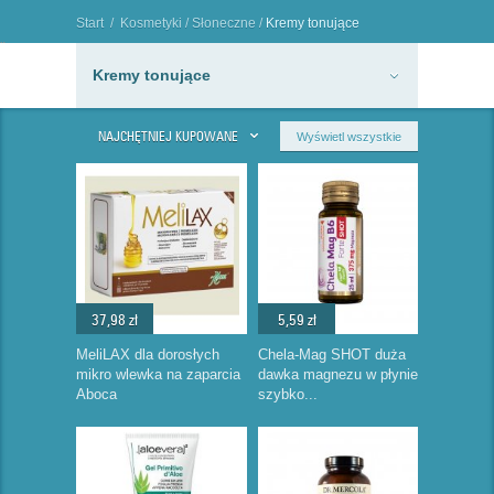
Start
/
Kosmetyki
/
Słoneczne
/
Kremy tonujące
"
Kremy tonujące
NAJCHĘTNIEJ KUPOWANE
Wyświetl wszystkie
37,98 zł
5,59 zł
MeliLAX dla dorosłych
Chela-Mag SHOT duża
mikro wlewka na zaparcia
dawka magnezu w płynie
Aboca
szybko...