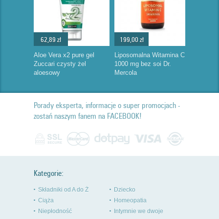
62,89 zł
199,00 zł
Aloe Vera x2 pure gel
Liposomalna Witamina C
Zuccari czysty żel
1000 mg bez soi Dr.
aloesowy
Mercola
Porady eksperta, informacje o super promocjach -
zostań naszym fanem na FACEBOOK!
Kategorie:
Składniki od A do Ż
Dziecko
Ciąża
Homeopatia
Niepłodność
Intymnie we dwoje