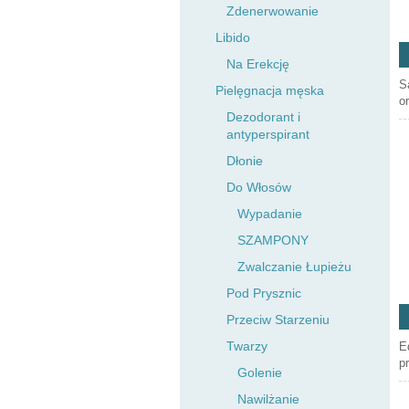
Zdenerwowanie
Libido
Na Erekcję
S
Pielęgnacja męska
o
Dezodorant i
antyperspirant
Dłonie
Do Włosów
Wypadanie
SZAMPONY
Zwalczanie Łupieżu
Pod Prysznic
Przeciw Starzeniu
Twarzy
E
p
Golenie
Nawilżanie