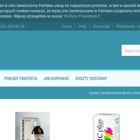
kies w celu świadczenia Państwu usług na najwyższym poziomie, w tym w sposób 
dotyczących cookies oznacza, że będą one zamieszczane w Państwa urządzeniu 
cookies. Więcej szczegółów w naszej
"Polityce Prywatności"
.
 (32) 328 85 14
O nas
FAQ
Koncesja
Regulamin i p
PORADY EKSPERTA
JAK KUPOWAĆ
KOSZTY DOSTAWY
wybierz producenta/zakres cen