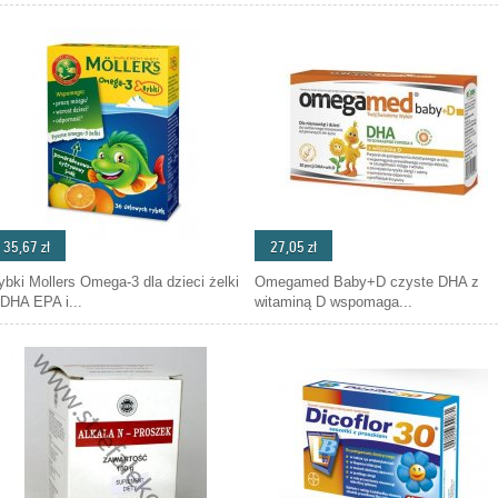
35,67 zł
27,05 zł
ybki Mollers Omega-3 dla dzieci żelki
Omegamed Baby+D czyste DHA z
 DHA EPA i...
witaminą D wspomaga...