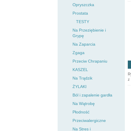
Opryszczka
Prostata
TESTY
Na Przeziębienie i
Grypę
Na Zaparcia
Zgaga
Przeciw Chrapaniu
KASZEL
R
Na Trądzik
z
ŻYLAKI
Ból i zapalenie gardła
Na Wątrobę
Płodność
Przeciwalergiczne
Na Stres i