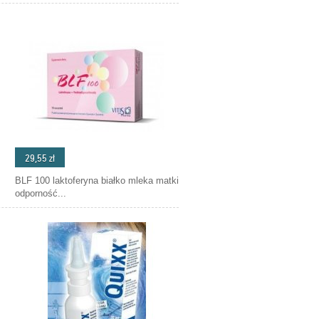
29,55 zł
BLF 100 laktoferyna białko mleka matki
odporność...