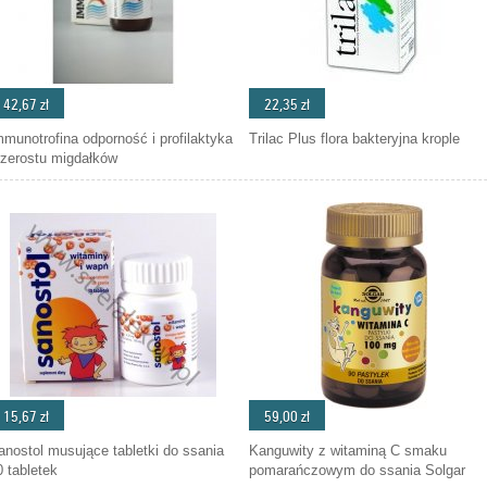
42,67 zł
22,35 zł
mmunotrofina odporność i profilaktyka
Trilac Plus flora bakteryjna krople
rzerostu migdałków
15,67 zł
59,00 zł
anostol musujące tabletki do ssania
Kanguwity z witaminą C smaku
0 tabletek
pomarańczowym do ssania Solgar