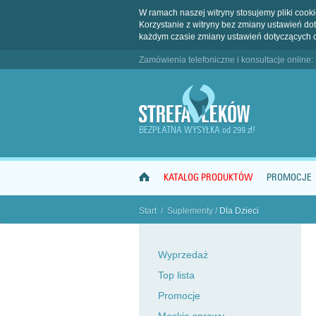
W ramach naszej witryny stosujemy pliki coo
Korzystanie z witryny bez zmiany ustawień 
każdym czasie zmiany ustawień dotyczących 
Zamówienia telefoniczne i konsultacje online:
BEZPŁATNA WYSYŁKA od 299 zł!
KATALOG PRODUKTÓW
PROMOCJE
Start
/
Suplementy
/
Dla Dzieci
"
Wyprzedaż
Top lista
Promocje