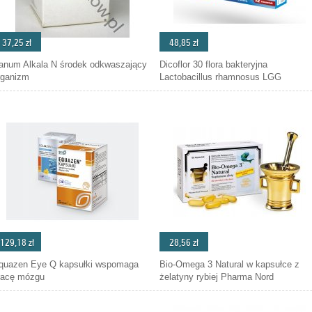
37,25 zł
48,85 zł
anum Alkala N środek odkwaszający
Dicoflor 30 flora bakteryjna
rganizm
Lactobacillus rhamnosus LGG
129,18 zł
28,56 zł
quazen Eye Q kapsułki wspomaga
Bio-Omega 3 Natural w kapsułce z
racę mózgu
żelatyny rybiej Pharma Nord