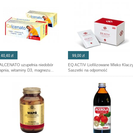
40,40 zł
99,00 zł
ALCENATO uzupełnia niedobór
EQ ACTIV Liofilizowane Mleko Klacz
apnia, witaminy D3, magnezu...
Saszetki na odporność