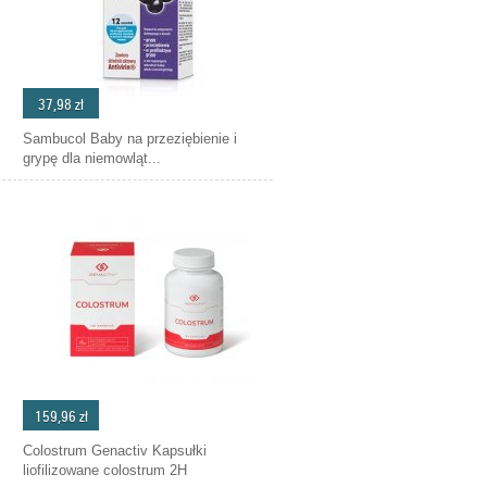
37,98 zł
Sambucol Baby na przeziębienie i
grypę dla niemowląt...
159,96 zł
Colostrum Genactiv Kapsułki
liofilizowane colostrum 2H