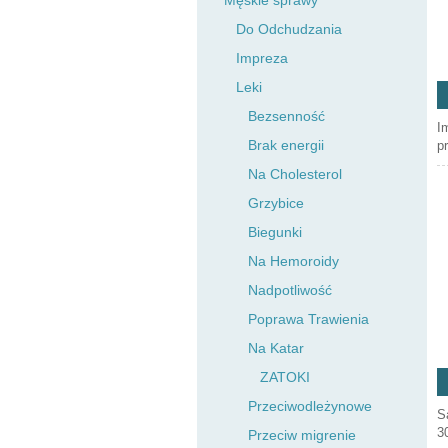
Męskie sprawy
Do Odchudzania
Impreza
Leki
Bezsenność
I
Brak energii
p
Na Cholesterol
Grzybice
Biegunki
Na Hemoroidy
Nadpotliwość
Poprawa Trawienia
Na Katar
ZATOKI
Przeciwodleżynowe
S
3
Przeciw migrenie