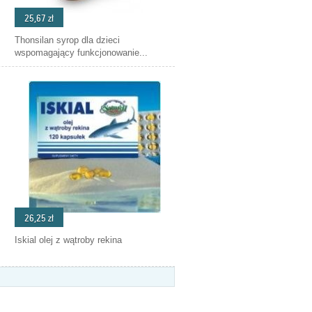
25,67 zł
Thonsilan syrop dla dzieci
wspomagający funkcjonowanie...
26,25 zł
Iskial olej z wątroby rekina