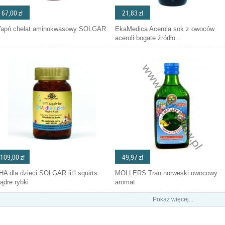
67,00 zł
21,83 zł
apń chelat aminokwasowy SOLGAR
EkaMedica Acerola sok z owoców
aceroli bogate źródło...
109,00 zł
49,97 zł
HA dla dzieci SOLGAR lit'l squirts
MOLLERS Tran norweski owocowy
ądre rybki
aromat
Pokaż więcej...