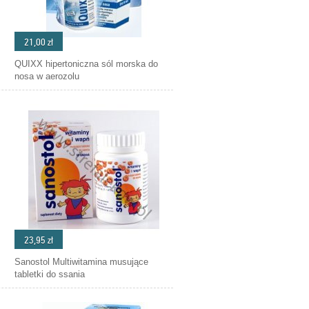
21,00 zł
QUIXX hipertoniczna sól morska do
nosa w aerozolu
23,95 zł
Sanostol Multiwitamina musujące
tabletki do ssania