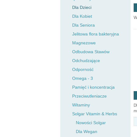
Dla Dzieci
Dla Kobiet
W
Dla Seniora
Jelitowa flora bakteryjna
Magnezowe
Odbudowa Stawów
Odchudzające
Odporność
Omega - 3
Pamięć i koncentracja
Przeciwutleniacze
Witaminy
D
m
Solgar Vitamin & Herbs
Nowości Solgar
Dla Wegan