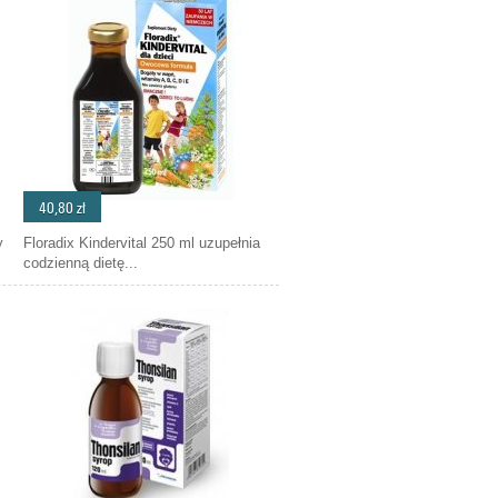
40,80 zł
y
Floradix Kindervital 250 ml uzupełnia
codzienną dietę...