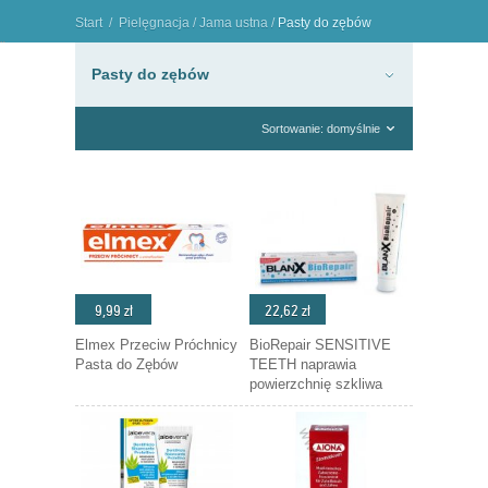
Start
/
Pielęgnacja
/
Jama ustna
/
Pasty do zębów
"
Pasty do zębów
Sortowanie: domyślnie
9,99 zł
22,62 zł
Elmex Przeciw Próchnicy
BioRepair SENSITIVE
Pasta do Zębów
TEETH naprawia
powierzchnię szkliwa