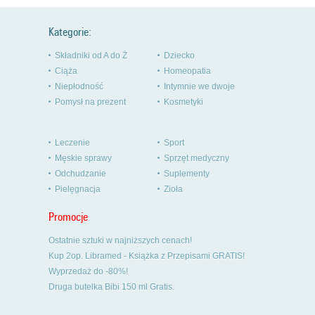
Kategorie:
Składniki od A do Ż
Dziecko
Ciąża
Homeopatia
Niepłodność
Intymnie we dwoje
Pomysł na prezent
Kosmetyki
Leczenie
Sport
Męskie sprawy
Sprzęt medyczny
Odchudzanie
Suplementy
Pielęgnacja
Zioła
Promocje
Ostatnie sztuki w najniższych cenach!
Kup 2op. Libramed - Książka z Przepisami GRATIS!
Wyprzedaż do -80%!
Druga butelka Bibi 150 ml Gratis.