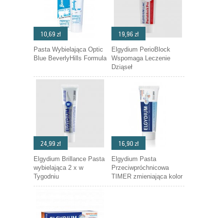
10,69 zł
19,96 zł
Pasta Wybielająca Optic
Elgydium PerioBlock
Blue BeverlyHills Formula
Wspomaga Leczenie
Dziąseł
24,99 zł
16,90 zł
Elgydium Brillance Pasta
Elgydium Pasta
wybielająca 2 x w
Przeciwpróchnicowa
Tygodniu
TIMER zmieniająca kolor