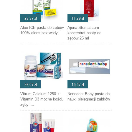
29,97 zł
11,29 zł
Aloe ICE pasta do zębów
Ajona Stomaticum
100% aloes bez wody
koncentrat pasty do
zębów 25 ml
26,07 zł
19,97 zł
Vitrum Calcium 1250 +
Nenedent Baby pasta do
Vitamin D3 mocne kości,
nauki pielęgnacji ząbków
zęby i...