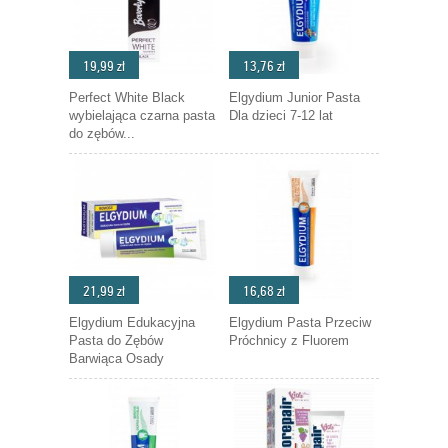
19,99 zł
13,76 zł
Perfect White Black
Elgydium Junior Pasta
wybielająca czarna pasta
Dla dzieci 7-12 lat
do zębów...
21,99 zł
16,68 zł
Elgydium Edukacyjna
Elgydium Pasta Przeciw
Pasta do Zębów
Próchnicy z Fluorem
Barwiąca Osady