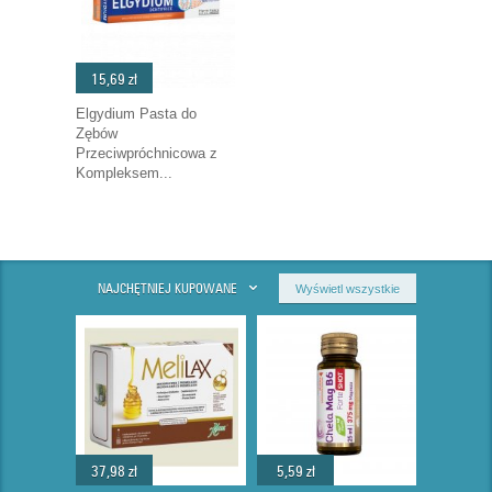
15,69 zł
Elgydium Pasta do
Zębów
Przeciwpróchnicowa z
Kompleksem...
NAJCHĘTNIEJ KUPOWANE
Wyświetl wszystkie
37,98 zł
5,59 zł