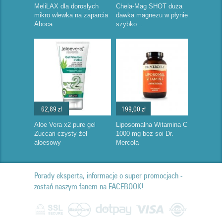
MeliLAX dla dorosłych
Chela-Mag SHOT duża
mikro wlewka na zaparcia
dawka magnezu w płynie
Aboca
szybko...
62,89 zł
199,00 zł
Aloe Vera x2 pure gel
Liposomalna Witamina C
Zuccari czysty żel
1000 mg bez soi Dr.
aloesowy
Mercola
Porady eksperta, informacje o super promocjach -
zostań naszym fanem na FACEBOOK!