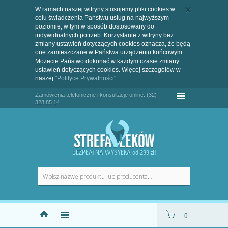
W ramach naszej witryny stosujemy pliki cookies w
celu świadczenia Państwu usług na najwyższym
poziomie, w tym w sposób dostosowany do
indywidualnych potrzeb. Korzystanie z witryny bez
zmiany ustawień dotyczących cookies oznacza, że będą
one zamieszczane w Państwa urządzeniu końcowym.
Możecie Państwo dokonać w każdym czasie zmiany
ustawień dotyczących cookies. Więcej szczegółów w
naszej
"Polityce Prywatności"
.
Zamówienia telefoniczne i konsultacje online: (32)
328 85 14
BEZPŁATNA WYSYŁKA od 299 zł!
0