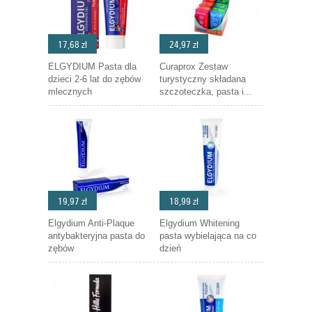
17,68 zł
24,97 zł
ELGYDIUM Pasta dla
Curaprox Zestaw
dzieci 2-6 lat do zębów
turystyczny składana
mlecznych
szczoteczka, pasta i...
19,97 zł
18,99 zł
Elgydium Anti-Plaque
Elgydium Whitening
antybakteryjna pasta do
pasta wybielająca na co
zębów
dzień