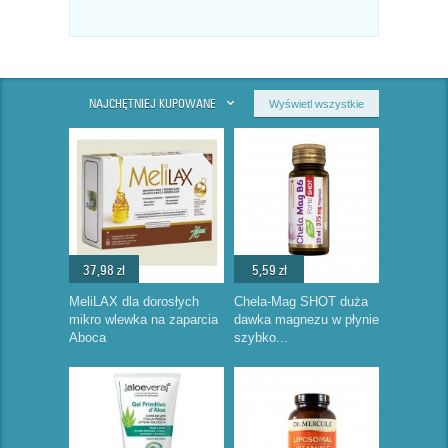
NAJCHĘTNIEJ KUPOWANE
Wyświetl wszystkie
37,98 zł
5,59 zł
MeliLAX dla dorosłych
Chela-Mag SHOT duża
mikro wlewka na zaparcia
dawka magnezu w płynie
Aboca
szybko...