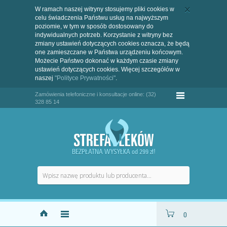
W ramach naszej witryny stosujemy pliki cookies w
celu świadczenia Państwu usług na najwyższym
poziomie, w tym w sposób dostosowany do
indywidualnych potrzeb. Korzystanie z witryny bez
zmiany ustawień dotyczących cookies oznacza, że będą
one zamieszczane w Państwa urządzeniu końcowym.
Możecie Państwo dokonać w każdym czasie zmiany
ustawień dotyczących cookies. Więcej szczegółów w
naszej
"Polityce Prywatności"
.
Zamówienia telefoniczne i konsultacje online: (32)
328 85 14
BEZPŁATNA WYSYŁKA od 299 zł!
0