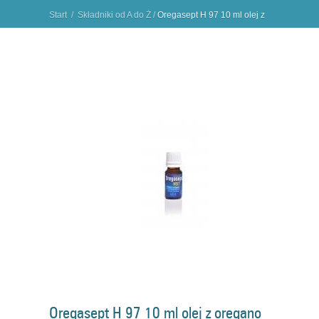
Start
/
Składniki od A do Ż
/
Oregasept H 97 10 ml olej z
oregano
"
Oregasept H 97 10 ml olej z oregano