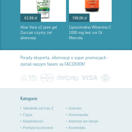
62,89 zł
199,00 zł
Aloe Vera x2 pure gel
Liposomalna Witamina C
Zuccari czysty żel
1000 mg bez soi Dr.
aloesowy
Mercola
Porady eksperta, informacje o super promocjach -
zostań naszym fanem na FACEBOOK!
Kategorie:
Składniki od A do Ż
Dziecko
Ciąża
Homeopatia
Niepłodność
Intymnie we dwoje
Pomysł na prezent
Kosmetyki