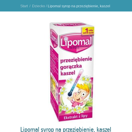
Start
/
Dziecko
/
Lipomal syrop na przeziębienie, kaszel
i gorączkę
"
Lipomal syrop na przeziębienie, kaszel