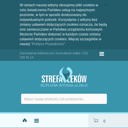
W ramach naszej witryny stosujemy pliki cookies w
celu świadczenia Państwu usług na najwyższym
poziomie, w tym w sposób dostosowany do
indywidualnych potrzeb. Korzystanie z witryny bez
zmiany ustawień dotyczących cookies oznacza, że będą
one zamieszczane w Państwa urządzeniu końcowym.
Możecie Państwo dokonać w każdym czasie zmiany
ustawień dotyczących cookies. Więcej szczegółów w
naszej
"Polityce Prywatności"
.
Zamówienia telefoniczne i konsultacje online: (32)
328 85 14
BEZPŁATNA WYSYŁKA od 299 zł!
0