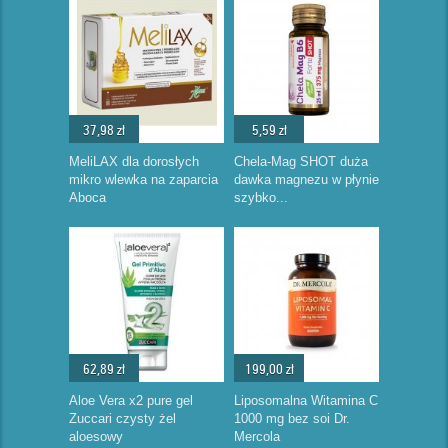
37,98 zł
5,59 zł
MeliLAX dla dorosłych
Chela-Mag SHOT duża
mikro wlewka na zaparcia
dawka magnezu w płynie
Aboca
szybko...
62,89 zł
199,00 zł
Aloe Vera x2 pure gel
Liposomalna Witamina C
Zuccari czysty żel
1000 mg bez soi Dr.
aloesowy
Mercola