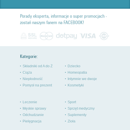
Porady eksperta, informacje o super promocjach -
zostań naszym fanem na FACEBOOK!
Kategorie:
Składniki od A do Ż
Dziecko
Ciąża
Homeopatia
Niepłodność
Intymnie we dwoje
Pomysł na prezent
Kosmetyki
Leczenie
Sport
Męskie sprawy
Sprzęt medyczny
Odchudzanie
Suplementy
Pielęgnacja
Zioła