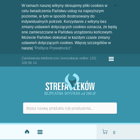
W ramach naszej witryny stosujemy pliki cookies w
celu świadczenia Państwu usług na najwyższym
poziomie, w tym w sposób dostosowany do
indywidualnych potrzeb. Korzystanie z witryny bez
zmiany ustawień dotyczących cookies oznacza, że będą
one zamieszczane w Państwa urządzeniu końcowym.
Możecie Państwo dokonać w każdym czasie zmiany
ustawień dotyczących cookies. Więcej szczegółów w
naszej
"Polityce Prywatności"
.
Zamówienia telefoniczne i konsultacje online: (32)
328 85 14
BEZPŁATNA WYSYŁKA od 299 zł!
0