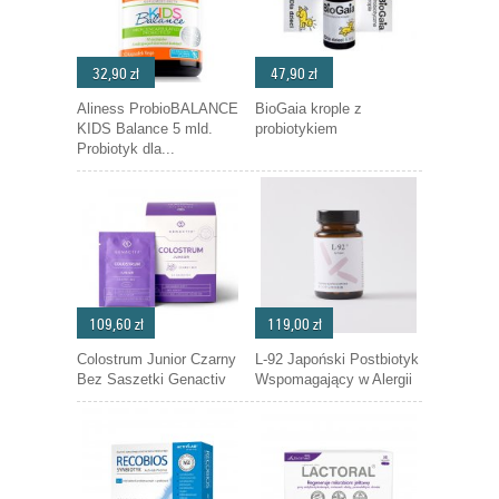
32,90 zł
47,90 zł
Aliness ProbioBALANCE
BioGaia krople z
KIDS Balance 5 mld.
probiotykiem
Probiotyk dla...
109,60 zł
119,00 zł
Colostrum Junior Czarny
L-92 Japoński Postbiotyk
Bez Saszetki Genactiv
Wspomagający w Alergii