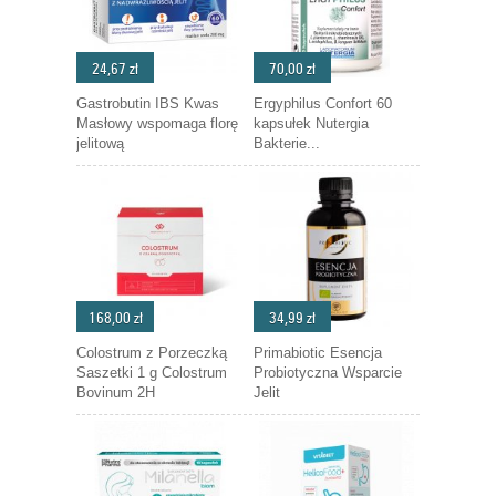
24,67 zł
70,00 zł
Gastrobutin IBS Kwas
Ergyphilus Confort 60
Masłowy wspomaga florę
kapsułek Nutergia
jelitową
Bakterie...
168,00 zł
34,99 zł
Colostrum z Porzeczką
Primabiotic Esencja
Saszetki 1 g Colostrum
Probiotyczna Wsparcie
Bovinum 2H
Jelit