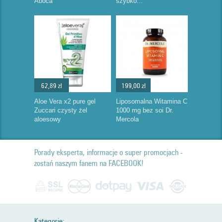
Aboca
szybko...
62,89 zł
199,00 zł
Aloe Vera x2 pure gel
Liposomalna Witamina C
Zuccari czysty żel
1000 mg bez soi Dr.
aloesowy
Mercola
Porady eksperta, informacje o super promocjach -
zostań naszym fanem na FACEBOOK!
Kategorie: