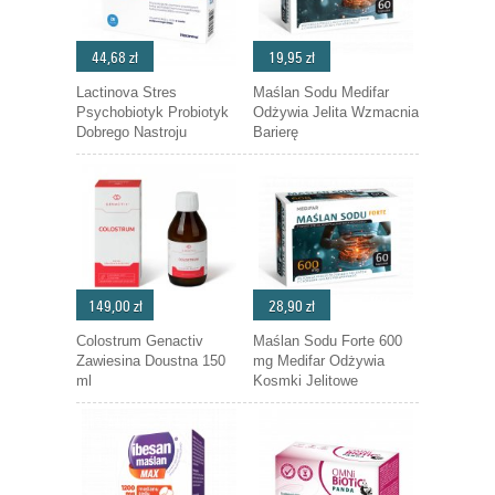
44,68 zł
19,95 zł
Lactinova Stres
Maślan Sodu Medifar
Psychobiotyk Probiotyk
Odżywia Jelita Wzmacnia
Dobrego Nastroju
Barierę
149,00 zł
28,90 zł
Colostrum Genactiv
Maślan Sodu Forte 600
Zawiesina Doustna 150
mg Medifar Odżywia
ml
Kosmki Jelitowe