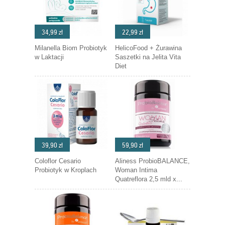
34,99 zł
22,99 zł
Milanella Biom Probiotyk
HelicoFood + Żurawina
w Laktacji
Saszetki na Jelita Vita
Diet
39,90 zł
59,90 zł
Coloflor Cesario
Aliness ProbioBALANCE,
Probiotyk w Kroplach
Woman Intima
Quatreflora 2,5 mld x...