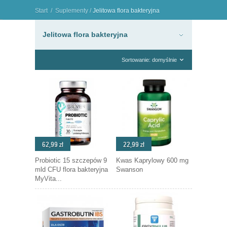
Start
/
Suplementy
/
Jelitowa flora bakteryjna
"
Jelitowa flora bakteryjna
Sortowanie: domyślnie
62,99 zł
22,99 zł
Probiotic 15 szczepów 9
Kwas Kaprylowy 600 mg
mld CFU flora bakteryjna
Swanson
MyVita...