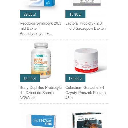
29,68 zł
15,90 zł
Recobios Synbiotyk 20,3
Lactoral Probiotyk 2,8
mld Bakterii
mld 3 Szczepów Bakterii
Probiotycznych +...
64,90 zł
159,00 zł
Berry Dophilus Probiotyki
Colostrum Genactiv 2H
dla Dzieci do Ssania
Czysty Proszek Puszka
NOWkids
45 g