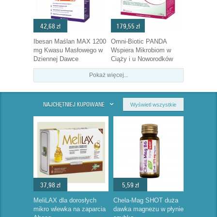
42,68 zł
179,55 zł
Ibesan Maślan MAX 1200
Omni-Biotic PANDA
mg Kwasu Masłowego w
Wspiera Mikrobiom w
Dziennej Dawce
Ciąży i u Noworodków
Pokaż więcej...
NAJCHĘTNIEJ KUPOWANE
Wyświetl wszystkie
37,98 zł
5,59 zł
MeliLAX dla dorosłych
Chela-Mag SHOT duża
mikro wlewka na zaparcia
dawka magnezu w płynie