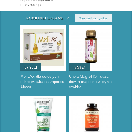
moczowego
NAJCHĘTNIEJ KUPOWANE
Wyświetl wszystkie
37,98 zł
5,59 zł
MeliLAX dla dorosłych
Chela-Mag SHOT duża
mikro wlewka na zaparcia
dawka magnezu w płynie
Aboca
szybko...