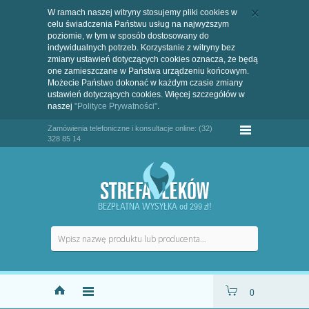
W ramach naszej witryny stosujemy pliki cookies w
celu świadczenia Państwu usług na najwyższym
poziomie, w tym w sposób dostosowany do
indywidualnych potrzeb. Korzystanie z witryny bez
zmiany ustawień dotyczących cookies oznacza, że będą
one zamieszczane w Państwa urządzeniu końcowym.
Możecie Państwo dokonać w każdym czasie zmiany
ustawień dotyczących cookies. Więcej szczegółów w
naszej
"Polityce Prywatności"
.
Zamówienia telefoniczne i konsultacje online: (32)
328 85 14
BEZPŁATNA WYSYŁKA od 299 zł!
0