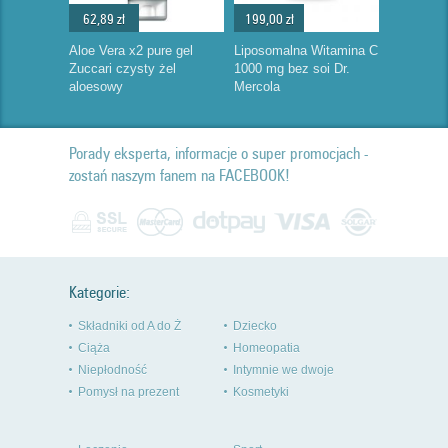
62,89 zł
199,00 zł
Aloe Vera x2 pure gel
Liposomalna Witamina C
Zuccari czysty żel
1000 mg bez soi Dr.
aloesowy
Mercola
Porady eksperta, informacje o super promocjach -
zostań naszym fanem na FACEBOOK!
Kategorie:
Składniki od A do Ż
Dziecko
Ciąża
Homeopatia
Niepłodność
Intymnie we dwoje
Pomysł na prezent
Kosmetyki