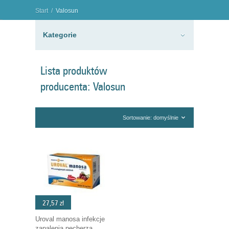
Start
/
Valosun
"
Kategorie
Lista produktów
producenta: Valosun
Sortowanie: domyślnie
27,57 zł
Uroval manosa infekcje
zapalenia pęcherza