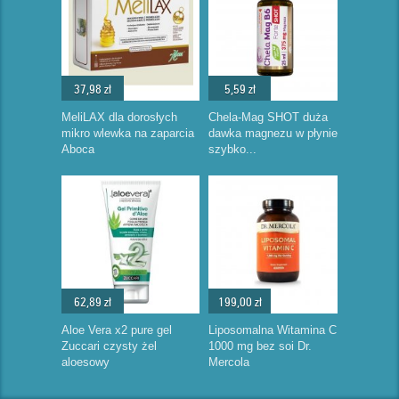
37,98 zł
5,59 zł
MeliLAX dla dorosłych
Chela-Mag SHOT duża
mikro wlewka na zaparcia
dawka magnezu w płynie
Aboca
szybko...
62,89 zł
199,00 zł
Aloe Vera x2 pure gel
Liposomalna Witamina C
Zuccari czysty żel
1000 mg bez soi Dr.
aloesowy
Mercola