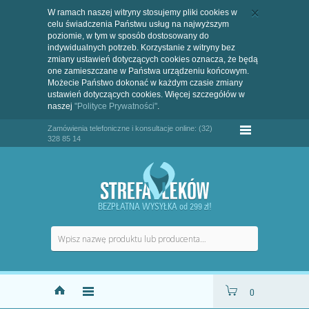
W ramach naszej witryny stosujemy pliki cookies w
celu świadczenia Państwu usług na najwyższym
poziomie, w tym w sposób dostosowany do
indywidualnych potrzeb. Korzystanie z witryny bez
zmiany ustawień dotyczących cookies oznacza, że będą
one zamieszczane w Państwa urządzeniu końcowym.
Możecie Państwo dokonać w każdym czasie zmiany
ustawień dotyczących cookies. Więcej szczegółów w
naszej
"Polityce Prywatności"
.
Zamówienia telefoniczne i konsultacje online: (32)
328 85 14
BEZPŁATNA WYSYŁKA od 299 zł!
0