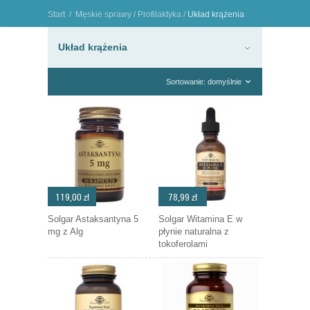
Start
/
Męskie sprawy
/
Profilaktyka
/
Układ krążenia
"
Układ krążenia
Sortowanie: domyślnie
119,00 zł
78,99 zł
Solgar Astaksantyna 5
Solgar Witamina E w
mg z Alg
płynie naturalna z
tokoferolami