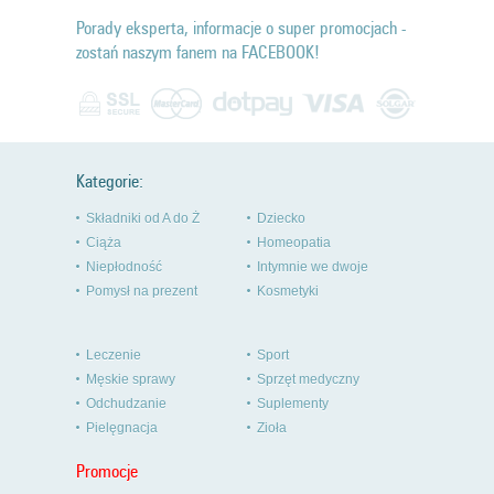
Porady eksperta, informacje o super promocjach -
zostań naszym fanem na FACEBOOK!
Kategorie:
Składniki od A do Ż
Dziecko
Ciąża
Homeopatia
Niepłodność
Intymnie we dwoje
Pomysł na prezent
Kosmetyki
Leczenie
Sport
Męskie sprawy
Sprzęt medyczny
Odchudzanie
Suplementy
Pielęgnacja
Zioła
Promocje