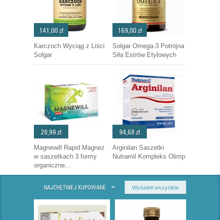
141,00 zł
169,00 zł
Karczoch Wyciąg z Liści
Solgar Omega-3 Potrójna
Solgar
Siła Estrów Etylowych
28,99 zł
94,68 zł
Magnewill Rapid Magnez
Arginilan Saszetki
w saszetkach 3 formy
Nutramil Kompleks Olimp
organiczne...
NAJCHĘTNIEJ KUPOWANE
Wyświetl wszystkie