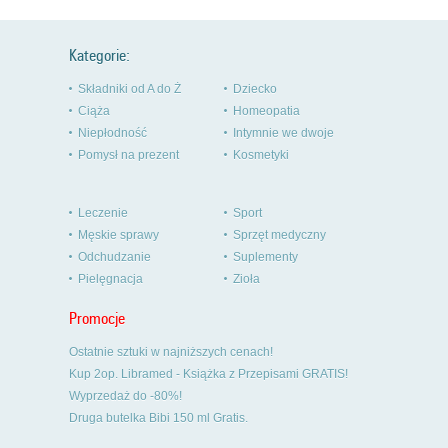
Kategorie:
Składniki od A do Ż
Dziecko
Ciąża
Homeopatia
Niepłodność
Intymnie we dwoje
Pomysł na prezent
Kosmetyki
Leczenie
Sport
Męskie sprawy
Sprzęt medyczny
Odchudzanie
Suplementy
Pielęgnacja
Zioła
Promocje
Ostatnie sztuki w najniższych cenach!
Kup 2op. Libramed - Książka z Przepisami GRATIS!
Wyprzedaż do -80%!
Druga butelka Bibi 150 ml Gratis.