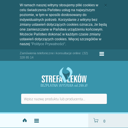
W ramach naszej witryny stosujemy pliki cookies w
celu świadczenia Państwu usług na najwyższym
poziomie, w tym w sposób dostosowany do
indywidualnych potrzeb. Korzystanie z witryny bez
zmiany ustawień dotyczących cookies oznacza, że będą
one zamieszczane w Państwa urządzeniu końcowym.
Możecie Państwo dokonać w każdym czasie zmiany
ustawień dotyczących cookies. Więcej szczegółów w
naszej
"Polityce Prywatności"
.
Zamówienia telefoniczne i konsultacje online: (32)
328 85 14
BEZPŁATNA WYSYŁKA od 299 zł!
0