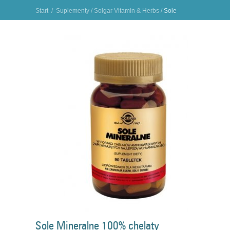
Start
/
Suplementy
/
Solgar Vitamin & Herbs
/
Sole
Mineralne 100% chelaty aminokwasowe SOLGAR
"
Sole Mineralne 100% chelaty