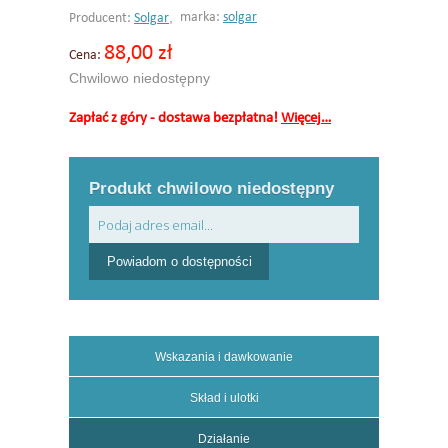
,
marka:
solgar
Producent:
Solgar
88,00 zł
Cena:
Chwilowo niedostępny
Zapłać z góry - dostawa bezpłatna!
Więcej…
Produkt chwilowo niedostępny
Powiadom o dostępności
Wskazania i dawkowanie
Skład i ulotki
Działanie