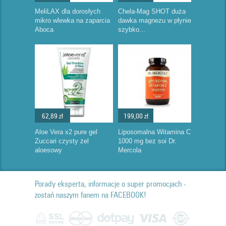
MeliLAX dla dorosłych
Chela-Mag SHOT duża
mikro wlewka na zaparcia
dawka magnezu w płynie
Aboca
szybko...
62,89 zł
199,00 zł
Aloe Vera x2 pure gel
Liposomalna Witamina C
Zuccari czysty żel
1000 mg bez soi Dr.
aloesowy
Mercola
Porady eksperta, informacje o super promocjach -
zostań naszym fanem na FACEBOOK!