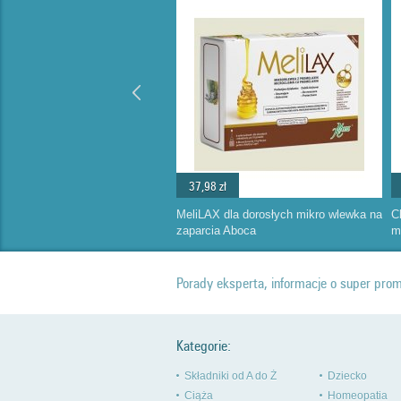
37,98 zł
MeliLAX dla dorosłych mikro wlewka na
C
zaparcia Aboca
m
Porady eksperta, informacje o super pr
Kategorie:
Składniki od A do Ż
Dziecko
Ciąża
Homeopatia