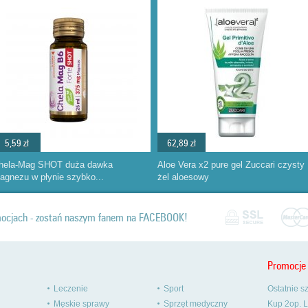
5,59 zł
62,89 zł
hela-Mag SHOT duża dawka
Aloe Vera x2 pure gel Zuccari czysty
agnezu w płynie szybko...
żel aloesowy
omocjach - zostań naszym fanem na FACEBOOK!
Promocje
Leczenie
Sport
Ostatnie s
Męskie sprawy
Sprzęt medyczny
Kup 2op. L