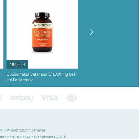
199,00 zł
Liposomalna Witamina C 1000 mg bez
soi Dr. Mercola
ztuki w najniższych cenach!
ibramed - Książka z Przepisami GRATIS!