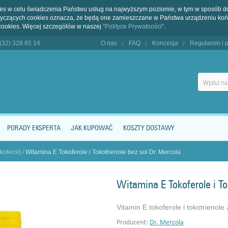
kies w celu świadczenia Państwu usług na najwyższym poziomie, w tym w sposób 
dotyczących cookies oznacza, że będą one zamieszczane w Państwa urządzeniu 
cookies. Więcej szczegółów w naszej
"Polityce Prywatności"
.
 (32) 328 85 14
O nas
FAQ
Koncesja
Regulamin i p
PORADY EKSPERTA
JAK KUPOWAĆ
KOSZTY DOSTAWY
koferol)
/
Witamina E Tokoferole i Tokotrienole bez soi Dr. Mercola
Witamina E Tokoferole i To
Vitamin E tokoferole i tokotrienole
Producent:
Dr. Mercola