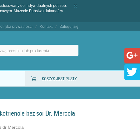
dostosowany do indywidualnych potrzeb.
końcowym. Możecie Państwo dokonać w
olityka prywatności
Kontakt
Zaloguj się
KOSZYK JEST PUSTY
kotrienole bez soi Dr. Mercola
 z dr Mercola