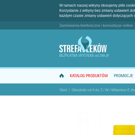
W ramach naszej witryny stosujemy pliki coo
Korzystanie z witryny bez zmiany ustawień 
każdym czasie zmiany ustawień dotyczących 
Zamówienia telefoniczne i konsultacje online:
BEZPŁATNA WYSYŁKA od 299 zł!
KATALOG PRODUKTÓW
PROMOCJE
Start
/
Składniki od A do Ż
/
W
/
Witamina E (to
"