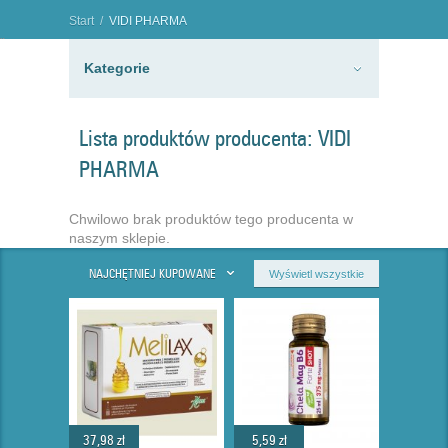
Start
/
VIDI PHARMA
"
Kategorie
Lista produktów producenta: VIDI
PHARMA
Chwilowo brak produktów tego producenta w
naszym sklepie.
NAJCHĘTNIEJ KUPOWANE
Wyświetl wszystkie
37,98 zł
5,59 zł