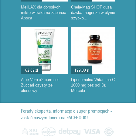
MeliLAX dla dorosłych
Chela-Mag SHOT duża
mikro wlewka na zaparcia
dawka magnezu w płynie
Aboca
szybko...
62,89 zł
199,00 zł
Aloe Vera x2 pure gel
Liposomalna Witamina C
Zuccari czysty żel
1000 mg bez soi Dr.
aloesowy
Mercola
Porady eksperta, informacje o super promocjach -
zostań naszym fanem na FACEBOOK!