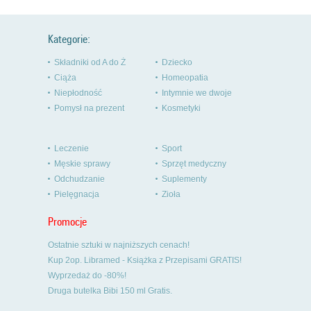
Kategorie:
Składniki od A do Ż
Dziecko
Ciąża
Homeopatia
Niepłodność
Intymnie we dwoje
Pomysł na prezent
Kosmetyki
Leczenie
Sport
Męskie sprawy
Sprzęt medyczny
Odchudzanie
Suplementy
Pielęgnacja
Zioła
Promocje
Ostatnie sztuki w najniższych cenach!
Kup 2op. Libramed - Książka z Przepisami GRATIS!
Wyprzedaż do -80%!
Druga butelka Bibi 150 ml Gratis.