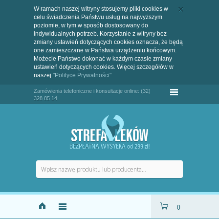
W ramach naszej witryny stosujemy pliki cookies w
celu świadczenia Państwu usług na najwyższym
poziomie, w tym w sposób dostosowany do
indywidualnych potrzeb. Korzystanie z witryny bez
zmiany ustawień dotyczących cookies oznacza, że będą
one zamieszczane w Państwa urządzeniu końcowym.
Możecie Państwo dokonać w każdym czasie zmiany
ustawień dotyczących cookies. Więcej szczegółów w
naszej
"Polityce Prywatności"
.
Zamówienia telefoniczne i konsultacje online: (32)
328 85 14
BEZPŁATNA WYSYŁKA od 299 zł!
0