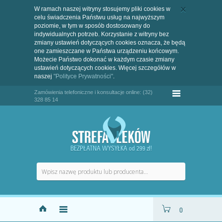
W ramach naszej witryny stosujemy pliki cookies w
celu świadczenia Państwu usług na najwyższym
poziomie, w tym w sposób dostosowany do
indywidualnych potrzeb. Korzystanie z witryny bez
zmiany ustawień dotyczących cookies oznacza, że będą
one zamieszczane w Państwa urządzeniu końcowym.
Możecie Państwo dokonać w każdym czasie zmiany
ustawień dotyczących cookies. Więcej szczegółów w
naszej
"Polityce Prywatności"
.
Zamówienia telefoniczne i konsultacje online: (32)
328 85 14
BEZPŁATNA WYSYŁKA od 299 zł!
0