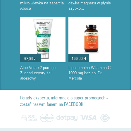
mikro wlewka na zaparcia
dawka magnezu w płynie
Aboca
szybko...
62,89 zł
199,00 zł
Aloe Vera x2 pure gel
Liposomalna Witamina C
Zuccari czysty żel
1000 mg bez soi Dr.
aloesowy
Mercola
Porady eksperta, informacje o super promocjach -
zostań naszym fanem na FACEBOOK!