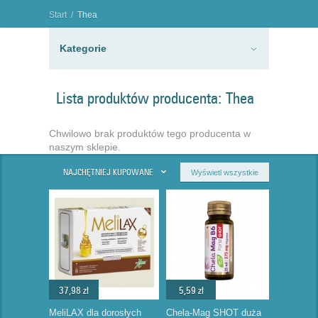
Start
/
Thea
"
Kategorie
Lista produktów producenta: Thea
Chwilowo brak produktów tego producenta w
naszym sklepie.
NAJCHĘTNIEJ KUPOWANE
Wyświetl wszystkie
37,98 zł
5,59 zł
MeliLAX dla dorosłych
Chela-Mag SHOT duża