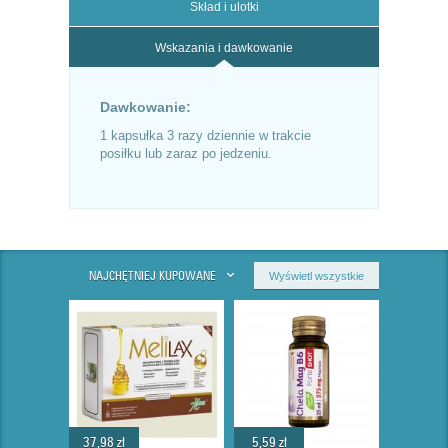
Skład i ulotki
Wskazania i dawkowanie
Dawkowanie:
1 kapsułka 3 razy dziennie w trakcie
posiłku lub zaraz po jedzeniu.
NAJCHĘTNIEJ KUPOWANE
Wyświetl wszystkie
37,98 zł
5,59 zł