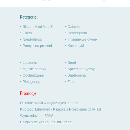
Kategorie:
Składniki od A do Ż
Dziecko
Ciąża
Homeopatia
Niepłodność
Intymnie we dwoje
Pomysł na prezent
Kosmetyki
Leczenie
Sport
Męskie sprawy
Sprzęt medyczny
Odchudzanie
Suplementy
Pielęgnacja
Zioła
Promocje
Ostatnie sztuki w najniższych cenach!
Kup 2op. Libramed - Książka z Przepisami GRATIS!
Wyprzedaż do -80%!
Druga butelka Bibi 150 ml Gratis.