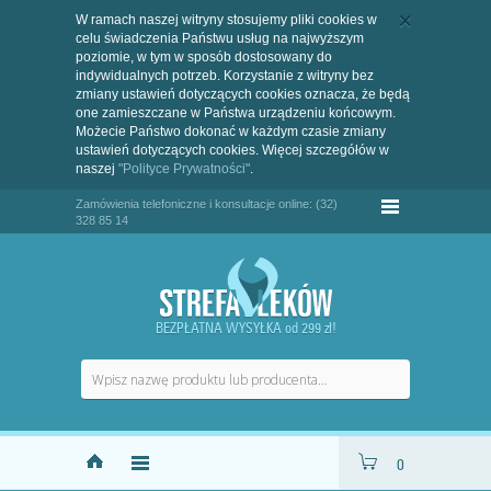
W ramach naszej witryny stosujemy pliki cookies w
celu świadczenia Państwu usług na najwyższym
poziomie, w tym w sposób dostosowany do
indywidualnych potrzeb. Korzystanie z witryny bez
zmiany ustawień dotyczących cookies oznacza, że będą
one zamieszczane w Państwa urządzeniu końcowym.
Możecie Państwo dokonać w każdym czasie zmiany
ustawień dotyczących cookies. Więcej szczegółów w
naszej
"Polityce Prywatności"
.
Zamówienia telefoniczne i konsultacje online: (32)
328 85 14
BEZPŁATNA WYSYŁKA od 299 zł!
0