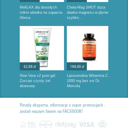
MeliLAX dla dorosłych
Chela-Mag SHOT duża
mikro wlewka na zaparcia
dawka magnezu w płynie
Aboca
szybko...
62,89 zł
199,00 zł
Aloe Vera x2 pure gel
Liposomalna Witamina C
Zuccari czysty żel
1000 mg bez soi Dr.
aloesowy
Mercola
Porady eksperta, informacje o super promocjach -
zostań naszym fanem na FACEBOOK!