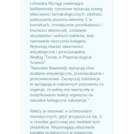
człowieka.Wyciągi zawierające
bioflawonoidy cytrusowe wykazują szereg
właściwości farmakologicznych: zdolność
podnoszenia poziomu witaminy C w
komórkach, zmniejszenie przenikalności i
kruchości włośniczek, zmiatanie
oksydantów i wolnych rodników, oraz
hamowanie niszczenia kolagenu.
Wykonują również właściwości
antyalergiczne i przeciwzapalne.
Według "Trends in Pharmacological
Science":
"Naturalne flawonoidy wykazują silne
działanie antyalergiczne, przeciwzakaźne i
przeciwwirusowe. Zazwyczaj substancje
te występują w codziennym pożywieniu co
sugeruje, że pełnią one ważną rolę w
modyfikowaniu reakcji organizmu na
naturalne biologiczne substancje."
Należy je stosować w schorzeniach
reumatycznych, gdyż przypuszcza się, iż
w chorobie gośćcowej jest niedobór tych
składników. Wspomagają udrażnianie
kanałów wydalniczych w organizmie,