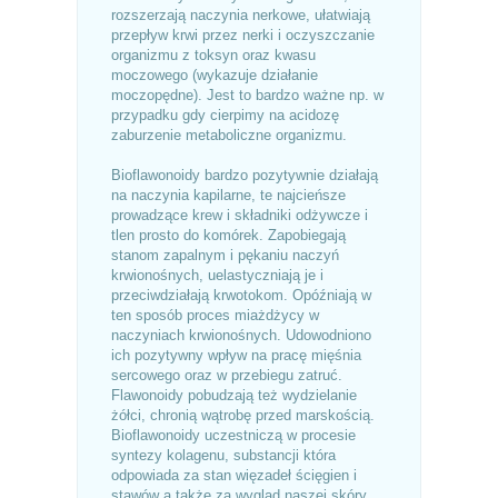
rozszerzają naczynia nerkowe, ułatwiają
przepływ krwi przez nerki i oczyszczanie
organizmu z toksyn oraz kwasu
moczowego (wykazuje działanie
moczopędne). Jest to bardzo ważne np. w
przypadku gdy cierpimy na acidozę
zaburzenie metaboliczne organizmu.
Bioflawonoidy bardzo pozytywnie działają
na naczynia kapilarne, te najcieńsze
prowadzące krew i składniki odżywcze i
tlen prosto do komórek. Zapobiegają
stanom zapalnym i pękaniu naczyń
krwionośnych, uelastyczniają je i
przeciwdziałają krwotokom. Opóźniają w
ten sposób proces miażdżycy w
naczyniach krwionośnych. Udowodniono
ich pozytywny wpływ na pracę mięśnia
sercowego oraz w przebiegu zatruć.
Flawonoidy pobudzają też wydzielanie
żółci, chronią wątrobę przed marskością.
Bioflawonoidy uczestniczą w procesie
syntezy kolagenu, substancji która
odpowiada za stan więzadeł ścięgien i
stawów a także za wygląd naszej skóry.