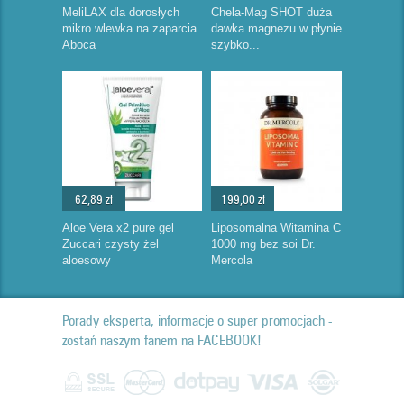
MeliLAX dla dorosłych
Chela-Mag SHOT duża
mikro wlewka na zaparcia
dawka magnezu w płynie
Aboca
szybko...
62,89 zł
199,00 zł
Aloe Vera x2 pure gel
Liposomalna Witamina C
Zuccari czysty żel
1000 mg bez soi Dr.
aloesowy
Mercola
Porady eksperta, informacje o super promocjach -
zostań naszym fanem na FACEBOOK!