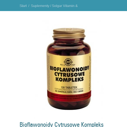
Start
/
Suplementy
/
Solgar Vitamin &
Herbs
/
Bioflawonoidy Cytrusowe Kompleks SOLGAR
"
Bioflawonoidy Cytrusowe Kompleks