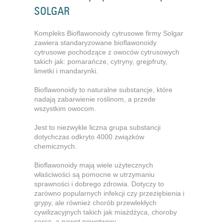
SOLGAR
Kompleks Bioflawonoidy cytrusowe firmy Solgar
zawiera standaryzowane bioflawonoidy
cytrusowe pochodzące z owoców cytrusowych
takich jak: pomarańcze, cytryny, grejpfruty,
limetki i mandarynki.
Bioflawonoidy to naturalne substancje, które
nadają zabarwienie roślinom, a przede
wszystkim owocom.
Jest to niezwykle liczna grupa substancji
dotychczas odkryto 4000 związków
chemicznych.
Bioflawonoidy mają wiele użytecznych
właściwości są pomocne w utrzymaniu
sprawności i dobrego zdrowia. Dotyczy to
zarówno popularnych infekcji czy przeziębienia i
grypy, ale również chorób przewlekłych
cywilizacyjnych takich jak miażdżyca, choroby
serca, a nawet nowotwory.