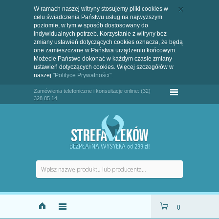
W ramach naszej witryny stosujemy pliki cookies w
celu świadczenia Państwu usług na najwyższym
poziomie, w tym w sposób dostosowany do
indywidualnych potrzeb. Korzystanie z witryny bez
zmiany ustawień dotyczących cookies oznacza, że będą
one zamieszczane w Państwa urządzeniu końcowym.
Możecie Państwo dokonać w każdym czasie zmiany
ustawień dotyczących cookies. Więcej szczegółów w
naszej
"Polityce Prywatności"
.
Zamówienia telefoniczne i konsultacje online: (32)
328 85 14
BEZPŁATNA WYSYŁKA od 299 zł!
0