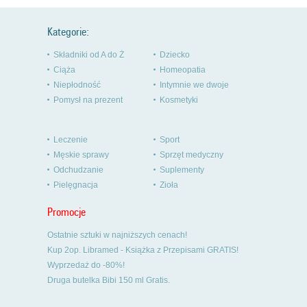
Kategorie:
Składniki od A do Ż
Dziecko
Ciąża
Homeopatia
Niepłodność
Intymnie we dwoje
Pomysł na prezent
Kosmetyki
Leczenie
Sport
Męskie sprawy
Sprzęt medyczny
Odchudzanie
Suplementy
Pielęgnacja
Zioła
Promocje
Ostatnie sztuki w najniższych cenach!
Kup 2op. Libramed - Książka z Przepisami GRATIS!
Wyprzedaż do -80%!
Druga butelka Bibi 150 ml Gratis.