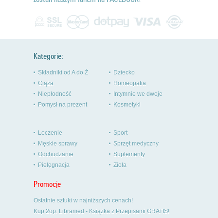
Kategorie:
Składniki od A do Ż
Dziecko
Ciąża
Homeopatia
Niepłodność
Intymnie we dwoje
Pomysł na prezent
Kosmetyki
Leczenie
Sport
Męskie sprawy
Sprzęt medyczny
Odchudzanie
Suplementy
Pielęgnacja
Zioła
Promocje
Ostatnie sztuki w najniższych cenach!
Kup 2op. Libramed - Książka z Przepisami GRATIS!