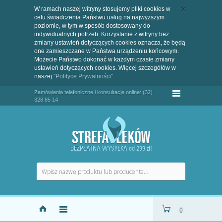
W ramach naszej witryny stosujemy pliki cookies w
celu świadczenia Państwu usług na najwyższym
poziomie, w tym w sposób dostosowany do
indywidualnych potrzeb. Korzystanie z witryny bez
zmiany ustawień dotyczących cookies oznacza, że będą
one zamieszczane w Państwa urządzeniu końcowym.
Możecie Państwo dokonać w każdym czasie zmiany
ustawień dotyczących cookies. Więcej szczegółów w
naszej
"Polityce Prywatności"
.
Zamówienia telefoniczne i konsultacje online: (32)
328 85 14
BEZPŁATNA WYSYŁKA od 299 zł!
0