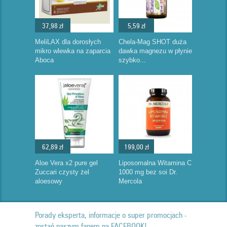
37,98 zł
5,59 zł
MeliLAX dla dorosłych
Chela-Mag SHOT duża
mikro wlewka na zaparcia
dawka magnezu w płynie
Aboca
szybko...
62,89 zł
199,00 zł
Aloe Vera x2 pure gel
Liposomalna Witamina C
Zuccari czysty żel
1000 mg bez soi Dr.
aloesowy
Mercola
Porady eksperta, informacje o super promocjach -
zostań naszym fanem na FACEBOOK!