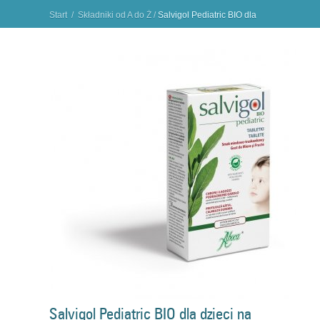
Start
/
Składniki od A do Ż
/
Salvigol Pediatric BIO dla
dzieci na ból gardła
"
Salvigol Pediatric BIO dla dzieci na