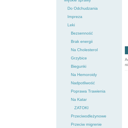
Męskie sprawy
Do Odchudzania
Impreza
Leki
Bezsenność
Brak energii
Na Cholesterol
Grzybice
A
n
Biegunki
Na Hemoroidy
Nadpotliwość
Poprawa Trawienia
Na Katar
ZATOKI
Przeciwodleżynowe
Przeciw migrenie