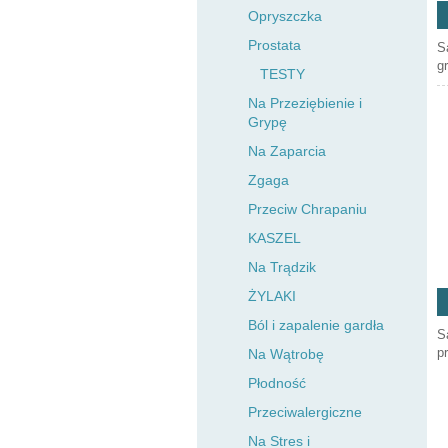
Opryszczka
Prostata
S
g
TESTY
Na Przeziębienie i
Grypę
Na Zaparcia
Zgaga
Przeciw Chrapaniu
KASZEL
Na Trądzik
ŻYLAKI
Ból i zapalenie gardła
S
pr
Na Wątrobę
Płodność
Przeciwalergiczne
Na Stres i