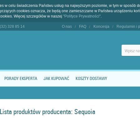
kies w celu świadczenia Państwu usług na najwyższym poziomie, w tym w sposób 
dotyczących cookies oznacza, że będą one zamieszczane w Państwa urządzeniu 
cookies. Więcej szczegółów w naszej
"Polityce Prywatności"
.
 (32) 328 85 14
O nas
FAQ
Koncesja
Regulamin i p
PORADY EKSPERTA
JAK KUPOWAĆ
KOSZTY DOSTAWY
Lista produktów producenta: Sequoia