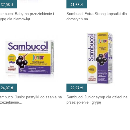
37,98 zł
41,68 zł
ambucol Baby na przeziębienie i
Sambucol Extra Strong kapsułki dla
rypę dla niemowląt...
dorosłych na...
24,97 zł
29,97 zł
ambucol Junior pastylki do ssania na
Sambucol Junior syrop dla dzieci na
zeziębienie,...
przeziębienie i grypę