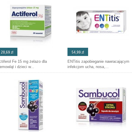
28,69 zł
54,99 zł
ctiferol Fe 15 mg żelazo dla
ENTitis zapobieganie nawracającym
iemowląt i dzieci w...
infekcjom ucha, nosa,...