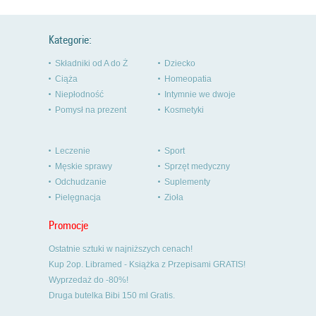
Kategorie:
Składniki od A do Ż
Dziecko
Ciąża
Homeopatia
Niepłodność
Intymnie we dwoje
Pomysł na prezent
Kosmetyki
Leczenie
Sport
Męskie sprawy
Sprzęt medyczny
Odchudzanie
Suplementy
Pielęgnacja
Zioła
Promocje
Ostatnie sztuki w najniższych cenach!
Kup 2op. Libramed - Książka z Przepisami GRATIS!
Wyprzedaż do -80%!
Druga butelka Bibi 150 ml Gratis.