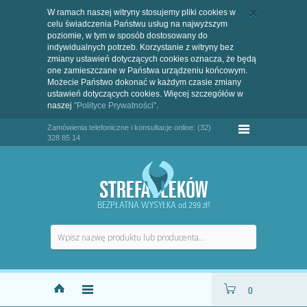
W ramach naszej witryny stosujemy pliki cookies w
celu świadczenia Państwu usług na najwyższym
poziomie, w tym w sposób dostosowany do
indywidualnych potrzeb. Korzystanie z witryny bez
zmiany ustawień dotyczących cookies oznacza, że będą
one zamieszczane w Państwa urządzeniu końcowym.
Możecie Państwo dokonać w każdym czasie zmiany
ustawień dotyczących cookies. Więcej szczegółów w
naszej
"Polityce Prywatności"
.
Zamówienia telefoniczne i konsultacje online: (32)
328 85 14
BEZPŁATNA WYSYŁKA od 299 zł!
0