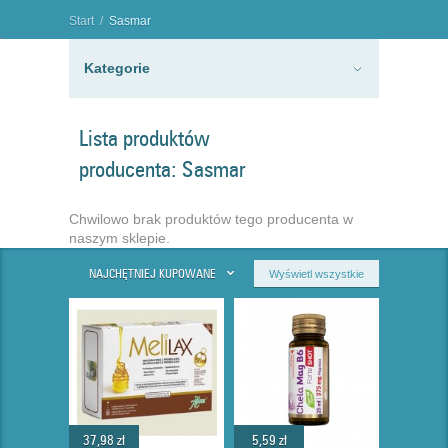
Start
/
Sasmar
"
Kategorie
Lista produktów
producenta: Sasmar
Chwilowo brak produktów tego producenta w
naszym sklepie.
NAJCHĘTNIEJ KUPOWANE
Wyświetl wszystkie
37,98 zł
5,59 zł