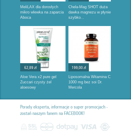
MeliLAX dla dorosłych
Chela-Mag SHOT duża
mikro wlewka na zaparcia
dawka magnezu w płynie
Aboca
szybko...
62,89 zł
199,00 zł
Aloe Vera x2 pure gel
Liposomalna Witamina C
Zuccari czysty żel
1000 mg bez soi Dr.
aloesowy
Mercola
Porady eksperta, informacje o super promocjach -
zostań naszym fanem na FACEBOOK!