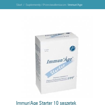
Start
/
Suplementy
/
Przeciwutleniacze
/
Immun'Age
Starter 10 saszetek sfermentowana sproszkowana
papaja
"
Immun'Age Starter 10 saszetek