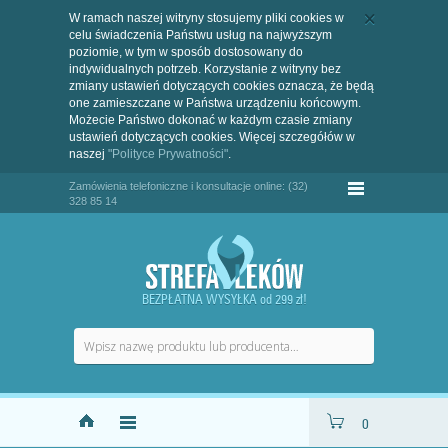
W ramach naszej witryny stosujemy pliki cookies w
celu świadczenia Państwu usług na najwyższym
poziomie, w tym w sposób dostosowany do
indywidualnych potrzeb. Korzystanie z witryny bez
zmiany ustawień dotyczących cookies oznacza, że będą
one zamieszczane w Państwa urządzeniu końcowym.
Możecie Państwo dokonać w każdym czasie zmiany
ustawień dotyczących cookies. Więcej szczegółów w
naszej
"Polityce Prywatności"
.
Zamówienia telefoniczne i konsultacje online: (32)
328 85 14
BEZPŁATNA WYSYŁKA od 299 zł!
0