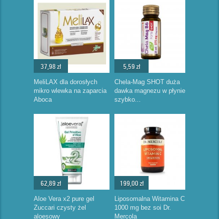
37,98 zł
5,59 zł
MeliLAX dla dorosłych
Chela-Mag SHOT duża
mikro wlewka na zaparcia
dawka magnezu w płynie
Aboca
szybko...
62,89 zł
199,00 zł
Aloe Vera x2 pure gel
Liposomalna Witamina C
Zuccari czysty żel
1000 mg bez soi Dr.
aloesowy
Mercola