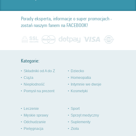
Porady eksperta, informacje o super promocjach -
zostań naszym fanem na FACEBOOK!
Kategorie:
Składniki od A do Ż
Dziecko
Ciąża
Homeopatia
Niepłodność
Intymnie we dwoje
Pomysł na prezent
Kosmetyki
Leczenie
Sport
Męskie sprawy
Sprzęt medyczny
Odchudzanie
Suplementy
Pielęgnacja
Zioła