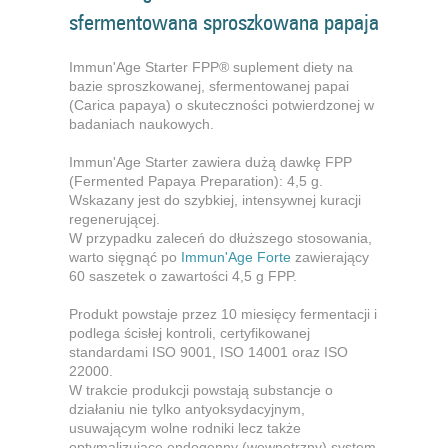
sfermentowana sproszkowana papaja
Immun'Age Starter FPP® suplement diety na
bazie sproszkowanej, sfermentowanej papai
(Carica papaya) o skuteczności potwierdzonej w
badaniach naukowych.
Immun'Age Starter zawiera dużą dawkę FPP
(Fermented Papaya Preparation): 4,5 g.
Wskazany jest do szybkiej, intensywnej kuracji
regenerującej.
W przypadku zaleceń do dłuższego stosowania,
warto sięgnąć po
Immun'Age Forte
zawierający
60 saszetek o zawartości 4,5 g FPP.
Produkt powstaje przez 10 miesięcy fermentacji i
podlega ścisłej kontroli, certyfikowanej
standardami ISO 9001, ISO 14001 oraz ISO
22000.
W trakcie produkcji powstają substancje o
działaniu nie tylko antyoksydacyjnym,
usuwającym wolne rodniki lecz także
optymalizujące endogenny (wewnętrzny) system