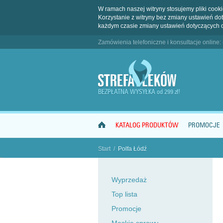
W ramach naszej witryny stosujemy pliki coo
Korzystanie z witryny bez zmiany ustawień 
każdym czasie zmiany ustawień dotyczących 
Zamówienia telefoniczne i konsultacje online:
BEZPŁATNA WYSYŁKA od 299 zł!
KATALOG PRODUKTÓW
PROMOCJE
Start
/
Polfa Łódź
"
Wyprzedaż
Top lista
Promocje