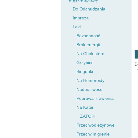
Męskie sprawy
Do Odchudzania
Impreza
Leki
Bezsenność
Brak energii
Na Cholesterol
Grzybice
D
j
Biegunki
Na Hemoroidy
Nadpotliwość
Poprawa Trawienia
Na Katar
ZATOKI
Przeciwodleżynowe
Przeciw migrenie