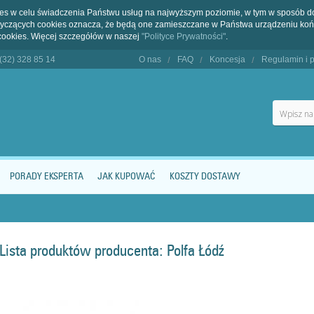
kies w celu świadczenia Państwu usług na najwyższym poziomie, w tym w sposób 
dotyczących cookies oznacza, że będą one zamieszczane w Państwa urządzeniu 
cookies. Więcej szczegółów w naszej
"Polityce Prywatności"
.
 (32) 328 85 14
O nas
FAQ
Koncesja
Regulamin i p
PORADY EKSPERTA
JAK KUPOWAĆ
KOSZTY DOSTAWY
Lista produktów producenta: Polfa Łódź