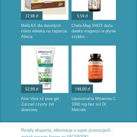
37,98 zł
5,59 zł
MeliLAX dla dorosłych
Chela-Mag SHOT duża
mikro wlewka na zaparcia
dawka magnezu w płynie
Aboca
szybko...
62,89 zł
199,00 zł
Aloe Vera x2 pure gel
Liposomalna Witamina C
Zuccari czysty żel
1000 mg bez soi Dr.
aloesowy
Mercola
Porady eksperta, informacje o super promocjach -
zostań naszym fanem na FACEBOOK!