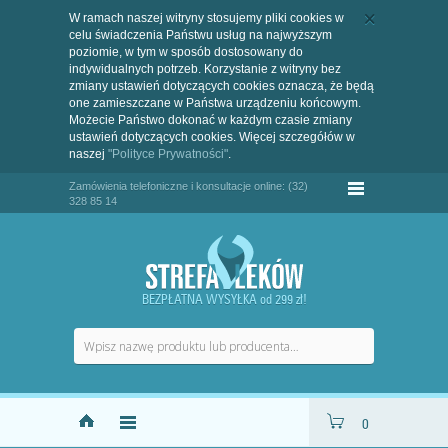
W ramach naszej witryny stosujemy pliki cookies w
celu świadczenia Państwu usług na najwyższym
poziomie, w tym w sposób dostosowany do
indywidualnych potrzeb. Korzystanie z witryny bez
zmiany ustawień dotyczących cookies oznacza, że będą
one zamieszczane w Państwa urządzeniu końcowym.
Możecie Państwo dokonać w każdym czasie zmiany
ustawień dotyczących cookies. Więcej szczegółów w
naszej
"Polityce Prywatności"
.
Zamówienia telefoniczne i konsultacje online: (32)
328 85 14
BEZPŁATNA WYSYŁKA od 299 zł!
0