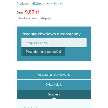
,
marka:
blistex
Producent:
Blistex
9,89 zł
Cena:
Chwilowo niedostępny
Produkt chwilowo niedostępny
Powiadom o dostępności
Wskazania i dawkowanie
Skład i ulotki
Działanie