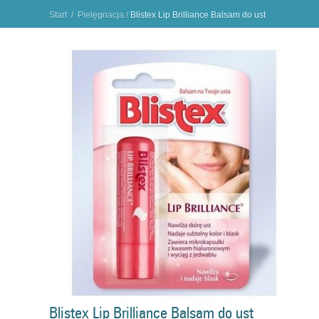
Start
/
Pielęgnacja
/
Blistex Lip Brilliance Balsam do ust
nawilża i nadaje blask z kwasem hialuronowym
"
Blistex Lip Brilliance Balsam do ust