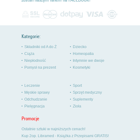
Kategorie:
Składniki od A do Ż
Dziecko
Ciąża
Homeopatia
Niepłodność
Intymnie we dwoje
Pomysł na prezent
Kosmetyki
Leczenie
Sport
Męskie sprawy
Sprzęt medyczny
Odchudzanie
Suplementy
Pielęgnacja
Zioła
Promocje
Ostatnie sztuki w najniższych cenach!
Kup 2op. Libramed - Książka z Przepisami GRATIS!