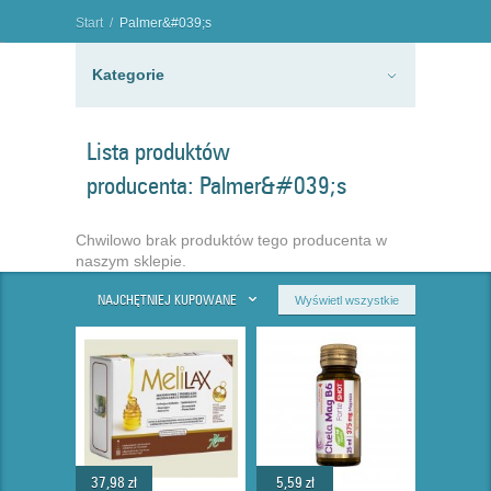
Start
/
Palmer&#039;s
"
Kategorie
Lista produktów
producenta: Palmer&#039;s
Chwilowo brak produktów tego producenta w
naszym sklepie.
NAJCHĘTNIEJ KUPOWANE
Wyświetl wszystkie
37,98 zł
5,59 zł