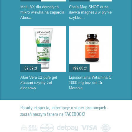
MeliLAX dla dorosłych
Chela-Mag SHOT duża
mikro wlewka na zaparcia
dawka magnezu w płynie
Aboca
szybko...
62,89 zł
199,00 zł
Aloe Vera x2 pure gel
Liposomalna Witamina C
Zuccari czysty żel
1000 mg bez soi Dr.
aloesowy
Mercola
Porady eksperta, informacje o super promocjach -
zostań naszym fanem na FACEBOOK!