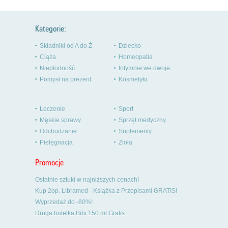
Kategorie:
Składniki od A do Ż
Dziecko
Ciąża
Homeopatia
Niepłodność
Intymnie we dwoje
Pomysł na prezent
Kosmetyki
Leczenie
Sport
Męskie sprawy
Sprzęt medyczny
Odchudzanie
Suplementy
Pielęgnacja
Zioła
Promocje
Ostatnie sztuki w najniższych cenach!
Kup 2op. Libramed - Książka z Przepisami GRATIS!
Wyprzedaż do -80%!
Druga butelka Bibi 150 ml Gratis.