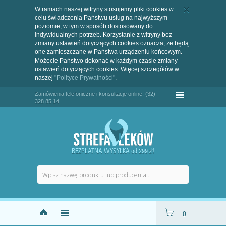
W ramach naszej witryny stosujemy pliki cookies w
celu świadczenia Państwu usług na najwyższym
poziomie, w tym w sposób dostosowany do
indywidualnych potrzeb. Korzystanie z witryny bez
zmiany ustawień dotyczących cookies oznacza, że będą
one zamieszczane w Państwa urządzeniu końcowym.
Możecie Państwo dokonać w każdym czasie zmiany
ustawień dotyczących cookies. Więcej szczegółów w
naszej
"Polityce Prywatności"
.
Zamówienia telefoniczne i konsultacje online: (32)
328 85 14
BEZPŁATNA WYSYŁKA od 299 zł!
0