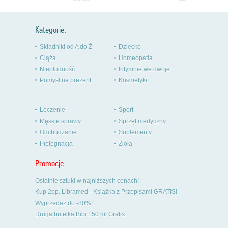
Kategorie:
Składniki od A do Ż
Dziecko
Ciąża
Homeopatia
Niepłodność
Intymnie we dwoje
Pomysł na prezent
Kosmetyki
Leczenie
Sport
Męskie sprawy
Sprzęt medyczny
Odchudzanie
Suplementy
Pielęgnacja
Zioła
Promocje
Ostatnie sztuki w najniższych cenach!
Kup 2op. Libramed - Książka z Przepisami GRATIS!
Wyprzedaż do -80%!
Druga butelka Bibi 150 ml Gratis.