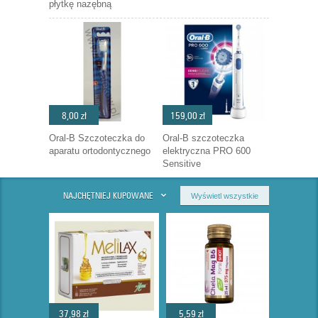
płytkę nazębną
8,00 zł
159,00 zł
Oral-B Szczoteczka do
Oral-B szczoteczka
aparatu ortodontycznego
elektryczna PRO 600
Sensitive
NAJCHĘTNIEJ KUPOWANE
Wyświetl wszystkie
37,98 zł
5,59 zł