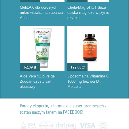
MeliLAX dla dorosłych
Chela-Mag SHOT duża
mikro wlewka na zaparcia
dawka magnezu w płynie
Aboca
szybko...
62,89 zł
199,00 zł
Aloe Vera x2 pure gel
Liposomalna Witamina C
Zuccari czysty żel
1000 mg bez soi Dr.
aloesowy
Mercola
Porady eksperta, informacje o super promocjach -
zostań naszym fanem na FACEBOOK!