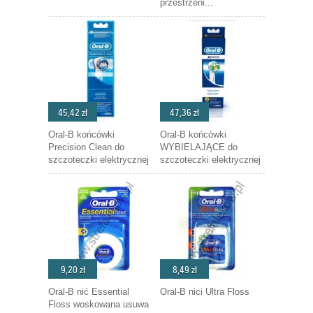
przestrzeni...
45,42 zł
47,36 zł
Oral-B końcówki
Oral-B końcówki
Precision Clean do
WYBIELAJĄCE do
szczoteczki elektrycznej
szczoteczki elektrycznej
9,20 zł
8,49 zł
Oral-B nić Essential
Oral-B nici Ultra Floss
Floss woskowana usuwa