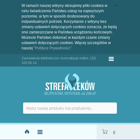
W ramach naszej witryny stosujemy pliki cookies w
celu świadczenia Państwu usług na najwyższym
poziomie, w tym w sposób dostosowany do
indywidualnych potrzeb. Korzystanie z witryny bez
zmiany ustawień dotyczących cookies oznacza, że będą
one zamieszczane w Państwa urządzeniu końcowym.
Możecie Państwo dokonać w każdym czasie zmiany
ustawień dotyczących cookies. Więcej szczegółów w
naszej
"Polityce Prywatności"
.
Zamówienia telefoniczne i konsultacje online: (32)
328 85 14
BEZPŁATNA WYSYŁKA od 299 zł!
0