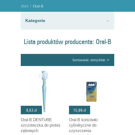
Start
/
Oral-B
"
Kategorie
Lista produktów producenta: Oral-B
Sortowanie: domyślnie
8,63 zł
15,99 zł
Oral-B DENTURE
Oral-B końcówki
szczoteczka do protez
cylindryczne do
zębowych
czyszczenia