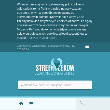
W ramach naszej witryny stosujemy pliki cookies w
celu świadczenia Państwu usług na najwyższym
poziomie, w tym w sposób dostosowany do
indywidualnych potrzeb. Korzystanie z witryny bez
zmiany ustawień dotyczących cookies oznacza, że będą
one zamieszczane w Państwa urządzeniu końcowym.
Możecie Państwo dokonać w każdym czasie zmiany
ustawień dotyczących cookies. Więcej szczegółów w
naszej
"Polityce Prywatności"
.
Zamówienia telefoniczne i konsultacje online: (32)
328 85 14
BEZPŁATNA WYSYŁKA od 299 zł!
0