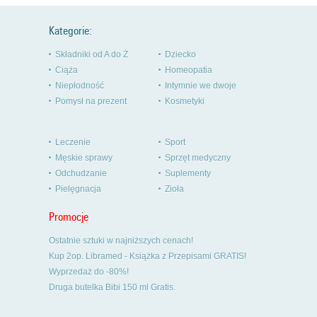
Kategorie:
Składniki od A do Ż
Dziecko
Ciąża
Homeopatia
Niepłodność
Intymnie we dwoje
Pomysł na prezent
Kosmetyki
Leczenie
Sport
Męskie sprawy
Sprzęt medyczny
Odchudzanie
Suplementy
Pielęgnacja
Zioła
Promocje
Ostatnie sztuki w najniższych cenach!
Kup 2op. Libramed - Książka z Przepisami GRATIS!
Wyprzedaż do -80%!
Druga butelka Bibi 150 ml Gratis.