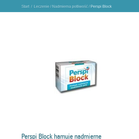
Start
/
Leczenie
/
Nadmierna potliwość
/
Perspi Block
hamuje nadmierne pocenie
"
Perspi Block hamuje nadmierne