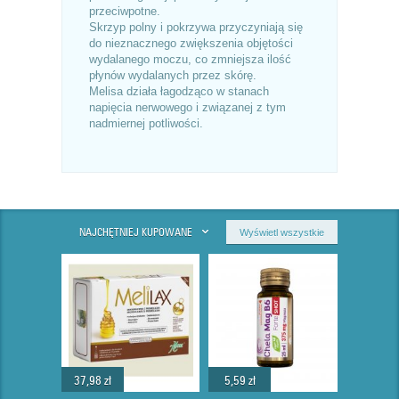
przeciwpotne.
Skrzyp polny i pokrzywa przyczyniają się
do nieznacznego zwiększenia objętości
wydalanego moczu, co zmniejsza ilość
płynów wydalanych przez skórę.
Melisa działa łagodząco w stanach
napięcia nerwowego i związanej z tym
nadmiernej potliwości.
NAJCHĘTNIEJ KUPOWANE
Wyświetl wszystkie
37,98 zł
5,59 zł