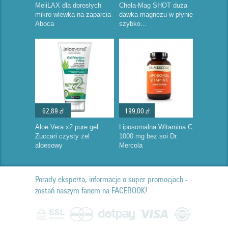
MeliLAX dla dorosłych
Chela-Mag SHOT duża
mikro wlewka na zaparcia
dawka magnezu w płynie
Aboca
szybko...
62,89 zł
199,00 zł
Aloe Vera x2 pure gel
Liposomalna Witamina C
Zuccari czysty żel
1000 mg bez soi Dr.
aloesowy
Mercola
Porady eksperta, informacje o super promocjach -
zostań naszym fanem na FACEBOOK!