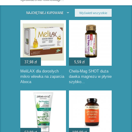
NAJCHĘTNIEJ KUPOWANE
Wyświetl wszystkie
37,98 zł
5,59 zł
MeliLAX dla dorosłych
Chela-Mag SHOT duża
mikro wlewka na zaparcia
dawka magnezu w płynie
Aboca
szybko...