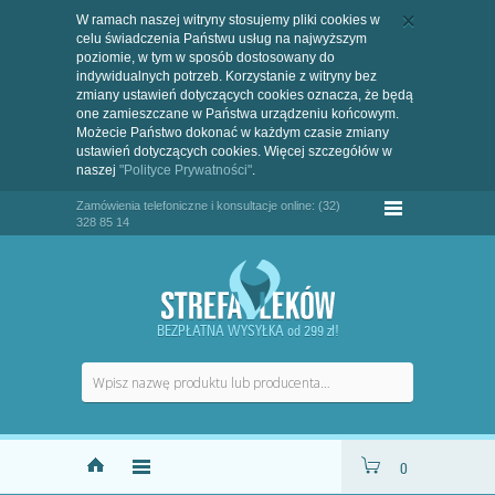
W ramach naszej witryny stosujemy pliki cookies w
celu świadczenia Państwu usług na najwyższym
poziomie, w tym w sposób dostosowany do
indywidualnych potrzeb. Korzystanie z witryny bez
zmiany ustawień dotyczących cookies oznacza, że będą
one zamieszczane w Państwa urządzeniu końcowym.
Możecie Państwo dokonać w każdym czasie zmiany
ustawień dotyczących cookies. Więcej szczegółów w
naszej
"Polityce Prywatności"
.
Zamówienia telefoniczne i konsultacje online: (32)
328 85 14
BEZPŁATNA WYSYŁKA od 299 zł!
0