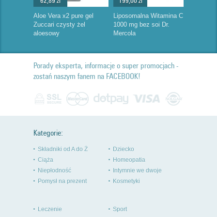
62,89 zł
199,00 zł
Aloe Vera x2 pure gel
Liposomalna Witamina C
Zuccari czysty żel
1000 mg bez soi Dr.
aloesowy
Mercola
Porady eksperta, informacje o super promocjach -
zostań naszym fanem na FACEBOOK!
Kategorie:
Składniki od A do Ż
Dziecko
Ciąża
Homeopatia
Niepłodność
Intymnie we dwoje
Pomysł na prezent
Kosmetyki
Leczenie
Sport