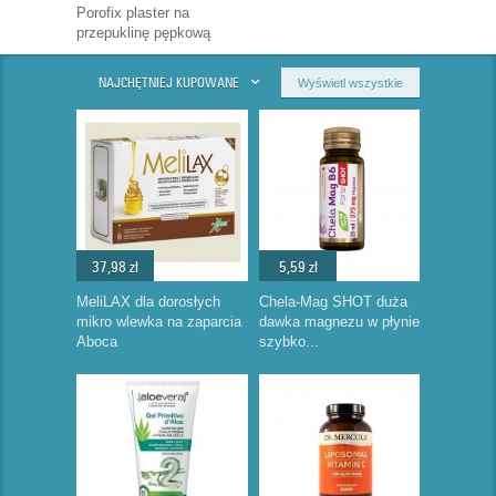
Porofix plaster na
przepuklinę pępkową
NAJCHĘTNIEJ KUPOWANE
Wyświetl wszystkie
37,98 zł
5,59 zł
MeliLAX dla dorosłych
Chela-Mag SHOT duża
mikro wlewka na zaparcia
dawka magnezu w płynie
Aboca
szybko...