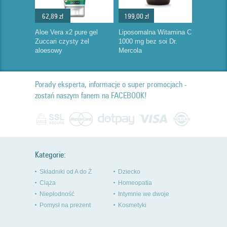
62,89 zł
199,00 zł
Aloe Vera x2 pure gel
Liposomalna Witamina C
Zuccari czysty żel
1000 mg bez soi Dr.
aloesowy
Mercola
Porady eksperta, informacje o super promocjach -
zostań naszym fanem na FACEBOOK!
Kategorie:
Składniki od A do Ż
Dziecko
Ciąża
Homeopatia
Niepłodność
Intymnie we dwoje
Pomysł na prezent
Kosmetyki