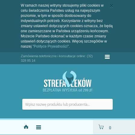
W ramach naszej witryny stosujemy pliki cookies w
celu świadczenia Państwu usług na najwyższym
poziomie, w tym w sposób dostosowany do
indywidualnych potrzeb. Korzystanie z witryny bez
zmiany ustawień dotyczących cookies oznacza, że będą
one zamieszczane w Państwa urządzeniu końcowym.
Możecie Państwo dokonać w każdym czasie zmiany
ustawień dotyczących cookies. Więcej szczegółów w
naszej
"Polityce Prywatności"
.
Zamówienia telefoniczne i konsultacje online: (32)
328 85 14
BEZPŁATNA WYSYŁKA od 299 zł!
0