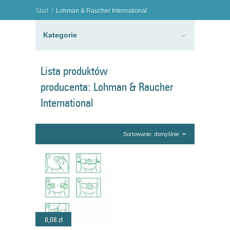
Start
/
Lohman & Raucher International
"
Kategorie
Lista produktów
producenta: Lohman & Raucher
International
Sortowanie: domyślnie
8,08 zł